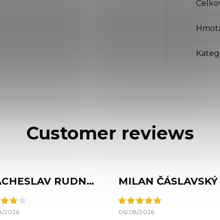
Celko
Hmot
Kateg
VIACHESLAV RUDNYTSKYI
MILAN ČÁSLAVSKÝ
8/2026
06/08/2026