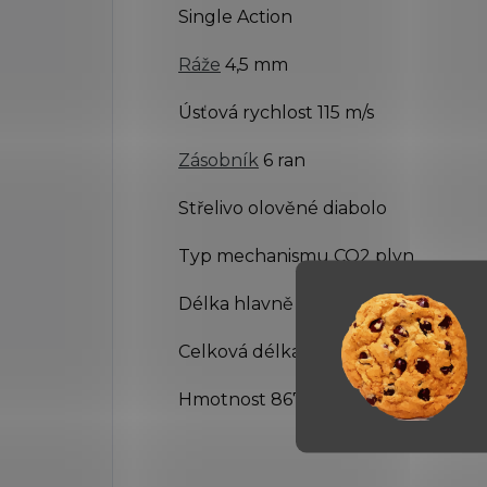
Single Action
Ráže
4,5 mm
Úsťová rychlost 115 m/s
Zásobník
6 ran
Střelivo olověné diabolo
Typ mechanismu CO2 plyn
Délka hlavně 139 mm
Celková délka 275 mm
Hmotnost 867 g