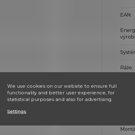
EAN
:
Energ
výro
Systé
Ráže
:
Typ h
We use cookies on our website to ensure full
functionality and better user experience, for
Typ st
statistical purposes and also for advertising.
Settings
Blow 
Montáž