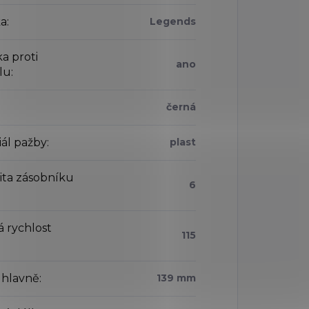
a
:
Legends
ka proti
ano
lu
:
černá
iál pažby
:
plast
ita zásobníku
6
á rychlost
115
 hlavně
:
139 mm