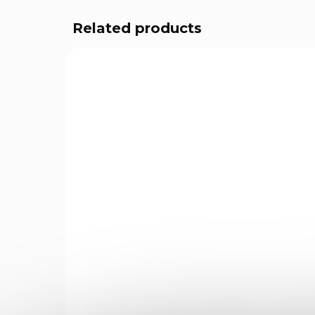
Related products
365
NA DOTAZ
Diabolky Standard cal.
Te
4,5mm 500ks
Hu
€7,81
€3
Add to cart