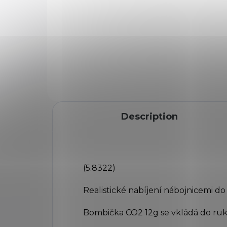
Diabolky Diabolo Standard
Pap
cal. 4,5mm, vhodné pro starší
Zom
typy vzduchovek. 500 kusů.
5x 
stř
Description
(
5.8322
)
Realistické nabíjení nábojnicemi do 
Bombička CO2 12g se vkládá do ruk