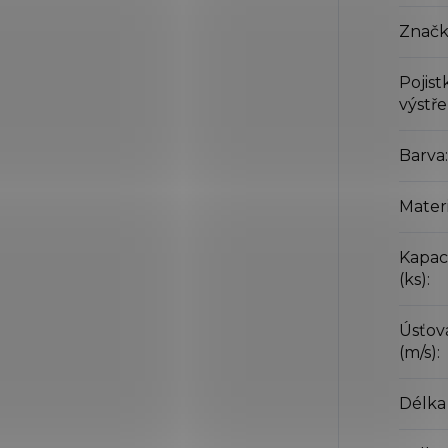
Značk
Pojist
výstře
Barva
:
Mater
Kapac
(ks)
:
Úsťov
(m/s)
:
Délka