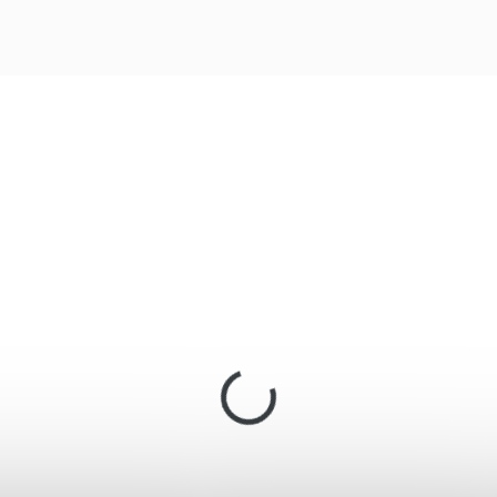
BH10207
4.16
IN STOCK
IN S
(>5 PCS)
(>5 
rč silueta Beast
Bombička CO2 12g
nter Zombie 10ks
Umarex
,10
€0,58
Add to cart
Add to cart