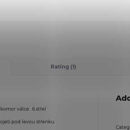
írové terče se siluetou
Kvalitní bombička - 12g pr
bie. Na terči dále najdete
zbraně poháněné plynem
záměrný terč k nácviku
CO2. 1 kus. Neplnitelná.
elby - 10 kusů.
Rating (1)
Add
komor válce . 6 střel
ojeti pod levou střenku
Categ