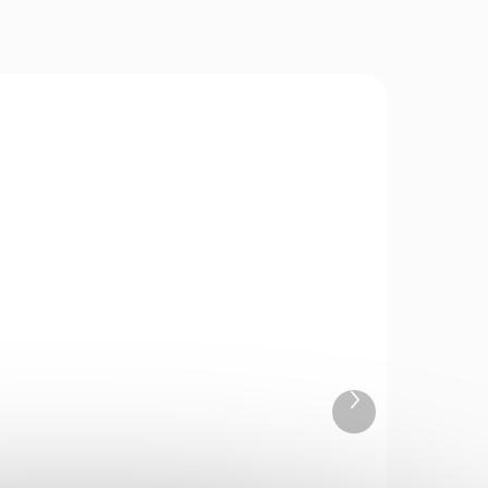
9150
BH10206
IN STOCK
TOCK
(>5 PCS)
PCS)
Terč silueta Beast
Hunter Terror 10ks
Next
€3,10
product
Add to cart