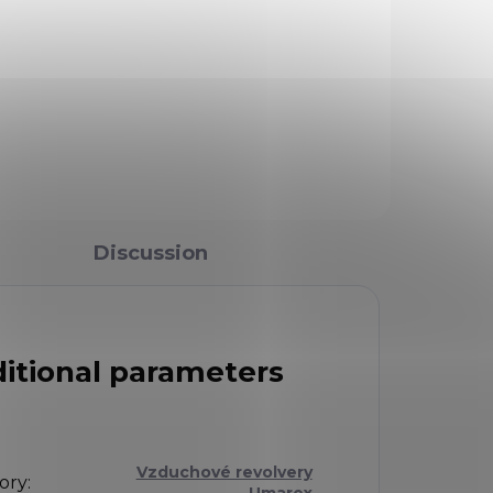
Profesionální treninkové
o
papírové terče s obrazem
siluety do půlky těla terroristy
s bombou. Součástí terče
jsou dva nástřelné terče - 10
kusů.
Discussion
itional parameters
Vzduchové revolvery
ory
:
- Umarex