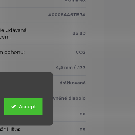
4000844611574
ie udávaná
do 3 J
bcem
:
m pohonu
:
CO2
4,5 mm / .177
lavně
:
drážkovaná
řeliva
:
olovněné diabolo
Accept
back
:
ne
ní lišta
:
ne