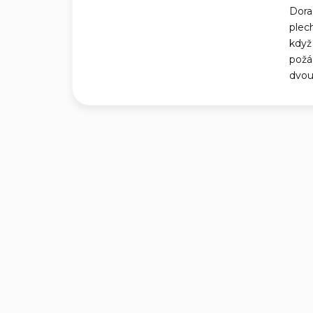
Doraz
plec
když
požád
dvou