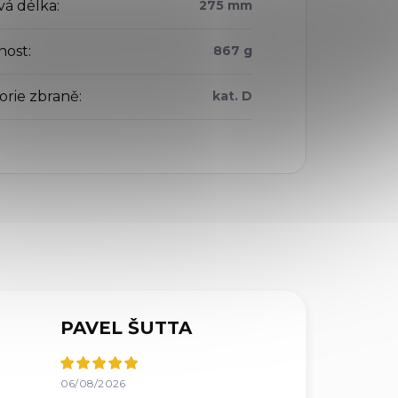
vá délka
:
275 mm
nost
:
867 g
orie zbraně
:
kat. D
PAVEL ŠUTTA
06/08/2026