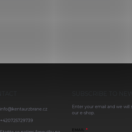
NTACT
SUBSCRIBE TO NE
Enter your email and we will
info
@
kentaurzbrane.cz
our e-shop.
+420725729739
EMAIL