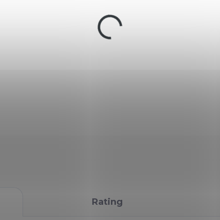
−
+
Teleskopický obušek 16" v kale
měkkou
ergonomickou rukojeť a 
Vyznačuje se vysokou odolností
DETAILED INFORMATION
Rating