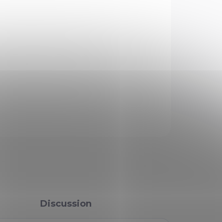
Add to cart
ném provedení pro profesionální použití
má
speciální
je určen pro profesionální použití v policejní praxi.
.
ASK
WATCH
Discussion