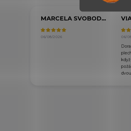
MARCELA SVOBODOVÁ
06/08/2026
06/0
Doraz
plec
když
požád
dvou