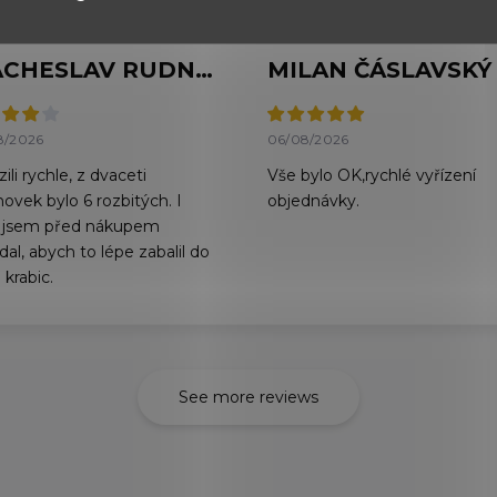
VIACHESLAV RUDNYTSKYI
MILAN ČÁSLAVSKÝ
8/2026
06/08/2026
ili rychle, z dvaceti
Vše bylo OK,rychlé vyřízení
hovek bylo 6 rozbitých. I
objednávky.
 jsem před nákupem
al, abych to lépe zabalil do
 krabic.
See more reviews