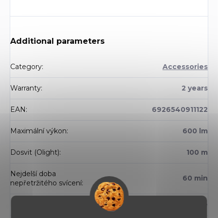
Additional parameters
Category
:
Accessories
Warranty
:
2 years
EAN
:
6926540911122
Maximální výkon
:
600 lm
Dosvit (Olight)
:
100 m
Nejdelší doba
60 min
nepřetržitého svícení
:
Napájení
:
líthiová batérie