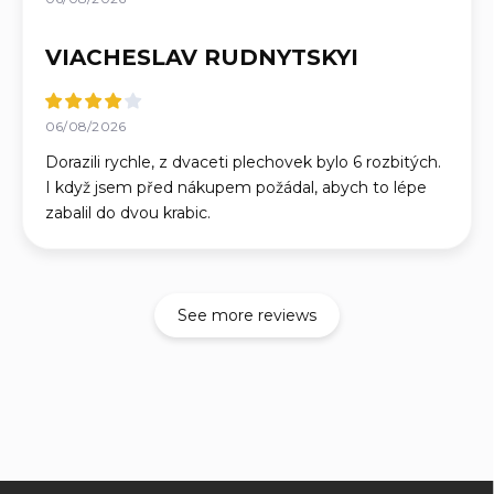
VIACHESLAV RUDNYTSKYI
06/08/2026
Dorazili rychle, z dvaceti plechovek bylo 6 rozbitých.
I když jsem před nákupem požádal, abych to lépe
zabalil do dvou krabic.
See more reviews
F