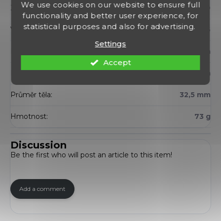
We use cookies on our website to ensure full
Zdroj světla
:
LED Cree XP-L HD
functionality and better user experience, for
statistical purposes and also for advertising.
Vodotěsnost
:
IPX-6
Settings
Délka
:
52,5 mm
Accept
Průměr hlavy
:
32 mm
Průměr těla
:
32,5 mm
Hmotnost
:
73 g
Discussion
Be the first who will post an article to this item!
Add a comment