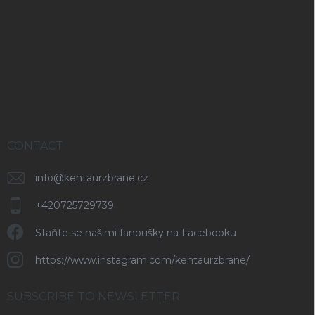
o
o
t
e
r
CONTACT
info
@
kentaurzbrane.cz
+420725729739
Staňte se našimi fanoušky na Facebooku
https://www.instagram.com/kentaurzbrane/
SUBSCRIBE TO NEWSLETTER