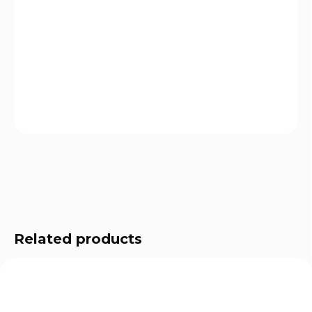
DELIVERY
OPTIONS
−
+
Add to cart
ASK
WATCH
Related products
ZBRAŇ KATEGORIE B
CZP10S
0554-0761-TEFBEHX