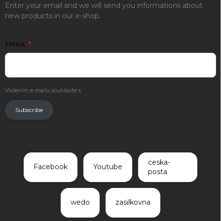
Enter your email and we will send you informations about
new products in our e-shop.
EMAIL
Vložením e-mailu souhlasíte s
podmínkami ochrany osobních údajů
.
Subscribe
ceska-
Facebook
Youtube
posta
wedo
zasilkovna