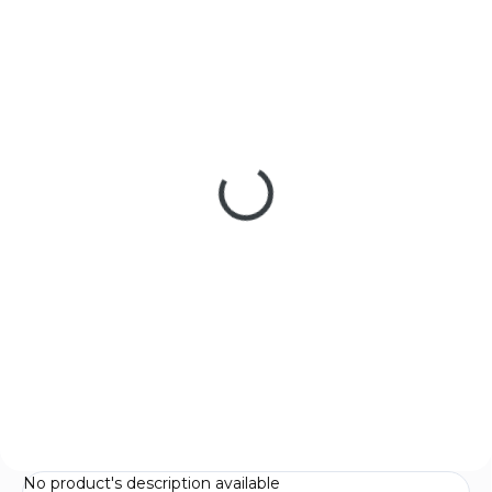
IN STOCK
NA OBJEDNÁVKU
(1 PCS)
CZ P-10 S cal. 9mm
CZ P-10 C PORTED
Luger
€867
€722,43
Add to cart
Add to cart
Mimořádně spolehlivá a
Subkompaktní pistole CZ P-10
výjimečně přesná
S s přímoběžným úderníkem je
superkompaktní pistole
vhodná pro skryté nošení.
výkonné ráže 9×19 mm. Přes
Ideální pro osobní ochranu
radikální miniaturizaci si tento
nebo jako záložní zbraň
model zachovává všechny
příslušníků ozbrojených složek.
klíčové přednosti oblíbené...
No product's description available