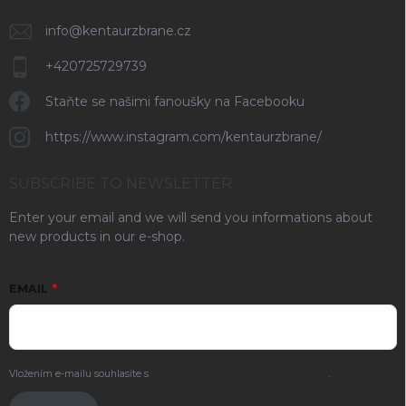
info
@
kentaurzbrane.cz
+420725729739
Staňte se našimi fanoušky na Facebooku
https://www.instagram.com/kentaurzbrane/
SUBSCRIBE TO NEWSLETTER
Enter your email and we will send you informations about
new products in our e-shop.
EMAIL
Vložením e-mailu souhlasíte s
podmínkami ochrany osobních údajů
.