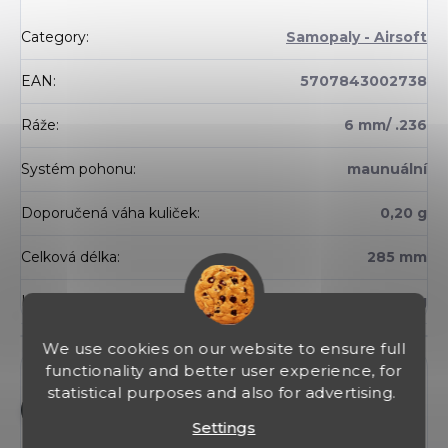
Category
:
Samopaly - Airsoft
EAN
:
5707843002738
Ráže
:
6 mm/ .236
Systém pohonu
:
maunuální
Doporučená váha kuliček
:
0,20 g
Celková délka
:
285 mm
Hmotnost
:
610 g
We use cookies on our website to ensure full
Discussion
functionality and better user experience, for
statistical purposes and also for advertising.
Add a comment
Settings
L