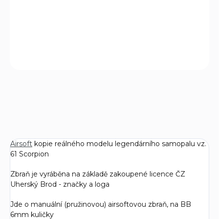
Airsoftová kopie reálného modelu legendárního samopalu
vz. 61 Scorpion.
DETAILED INFORMATION
ASK
WATCH
Airsoft
kopie reálného modelu legendárního samopalu vz.
61 Scorpion
Zbraň je vyráběna na základě zakoupené licence ČZ
Uherský Brod - značky a loga
Jde o manuální (pružinovou) airsoftovou zbraň, na BB
6mm kuličky