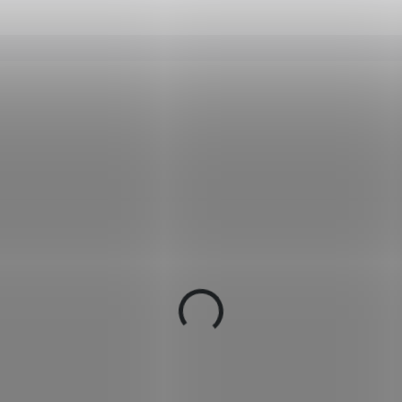
6312M
DO TÝDNE
IN S
(1
stole M1911 USA
Pistole M1911A1 USA
11,11
€64,85
Add to cart
Add to cart
orativní replika americké