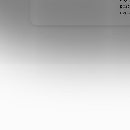
požád
dvou