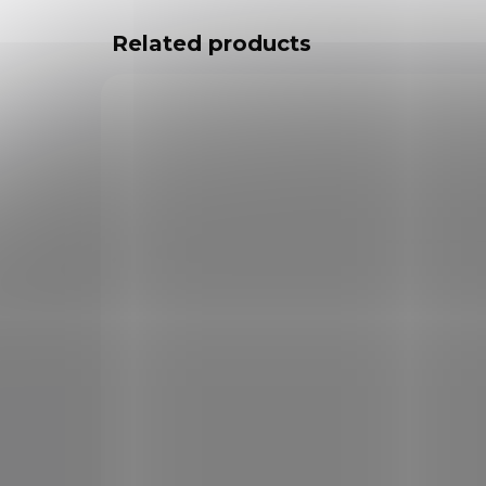
Related products
9312
NA OBJEDNÁVKU U
Pi
DODAVATELE
Pistole M1911 USA
€1
€101,20
Add to cart
Dek