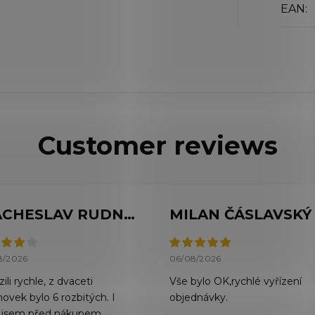
EAN
:
VIACHESLAV RUDNYTSKYI
MILAN ČÁSLAVSKÝ
8/2026
06/08/2026
ili rychle, z dvaceti
Vše bylo OK,rychlé vyřízení
hovek bylo 6 rozbitých. I
objednávky.
 jsem před nákupem