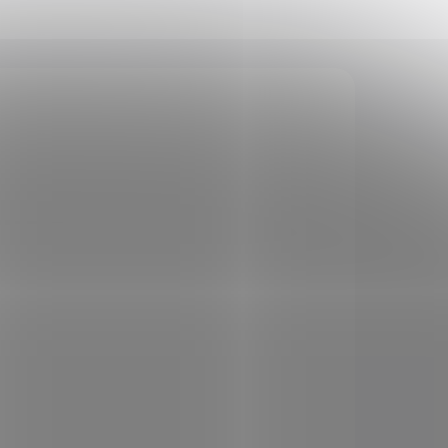
9316
8316
TOCK
NA OBJEDNÁVKU U
 PCS)
DODAVATELE
Pistole M1911A1 USA
€61,54
Add to cart