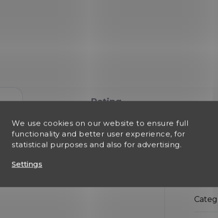
Dekorativní replika americ
tole M1911. Mechanismus
pistole M1911A1.
pohyblivý. Reprodukce
Mechanismus je
tole, vyrobená z kovových
pohyblivý. Reprodukce
tí, se simulovaným
pistole, vyrobená z kovov
hanismem nakládání a
částí, se simulovaným
lování,...
mechanismem nakládání 
vypalování,...
Rating
We use cookies on our website to ensure full
functionality and better user experience, for
statistical purposes and also for advertising.
Add
Settings
Categ