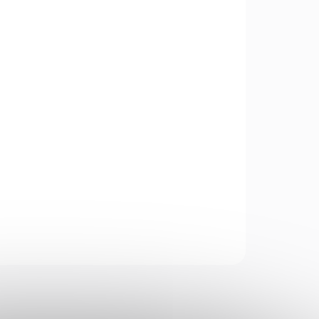
Add to cart
 pistole M1911A1. Mechanismus je
e, vyrobená z kovových částí, se simulovaným
alování, funkčními bezpečnostními tlačítky,
níkem.
ASK
WATCH