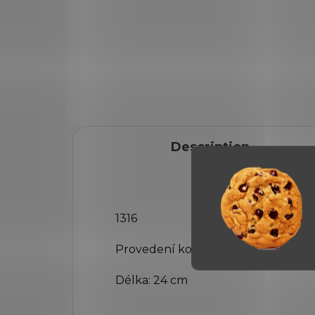
pis
Dekorativní replika americké
je 
pistole M1911. Mechanismus
pis
je pohyblivý. Reprodukce
čás
pistole, vyrobená z kovových
mec
částí, se simulovaným
vypa
mechanismem nakládání a
vypalování,...
Description
1316
Provedení kov
Délka: 24 cm