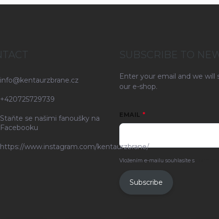
NTACT
SUBSCRIBE TO NE
Enter your email and we will
info
@
kentaurzbrane.cz
our e-shop.
+420725729739
EMAIL
Staňte se našimi fanoušky na
Facebooku
https://www.instagram.com/kentaurzbrane/
Vložením e-mailu souhlasíte s
podmínk
Subscribe