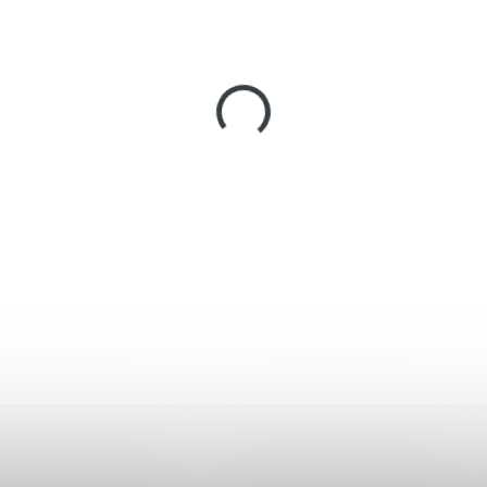
−
+
Dekorativní replika americké
pohyblivý.
Reprodukce pistol
mechanismem nakládání a vyp
odnímatelnou hlavní a zásob
DETAILED INFORMATION