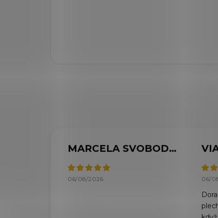
MARCELA SVOBODOVÁ
06/08/2026
06/0
Doraz
plec
když