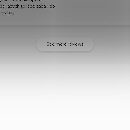
al, abych to lépe zabalil do
 krabic.
See more reviews