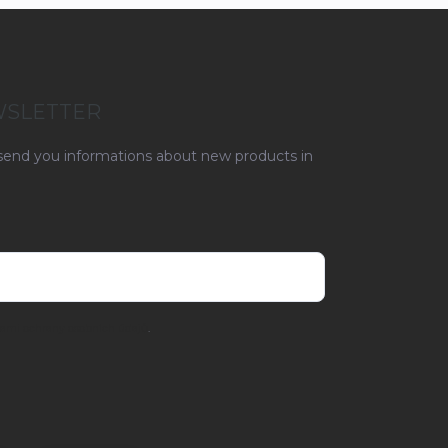
WSLETTER
 send you informations about new products in
ami ochrany osobních údajů
.