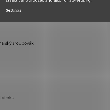
statistical purposes and also for advertising.
Settings
inářský šroubovák
otvíráku