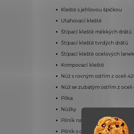
Kleště s jehlovou špičkou
Utahovací kleště
Štípací kleště měkkých drátů
Štípací kleště tvrdých drátů
Štípací kleště ocelových lane
Krimpovací kleště
Nůž s rovným ostřím z oceli 4
Nůž se zubatým ostřím z ocel
Pilka
Nůžky
Pilník na dřevo a kov
Pilník s diamantovou vrstvou