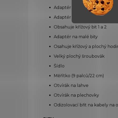
Adaptér na přímočarou pilku
Adaptér na velké bity
Obsahuje křížový bit 1 a 2
Adaptér na malé bity
Osahuje křížový a plochý hod
Velký plochý šroubovák
Šídlo
Měřítko (9 palců/22 cm)
Otvírák na lahve
Otvírák na plechovky
Odizolovací břit na kabely na 