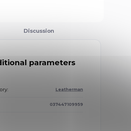
Discussion
itional parameters
ory
:
Leatherman
037447109959