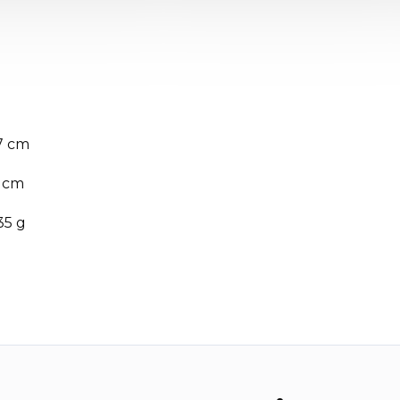
87 cm
.5 cm
335 g