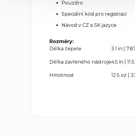
Pouzdro
Speciální kód pro registraci
Návod v CZ a SK jazyce
Rozměry:
Délka čepele
3.1 in | 7.
Délka zavřeného nástroje
4.5 in | 11
Hmotnost
12.5 oz | 