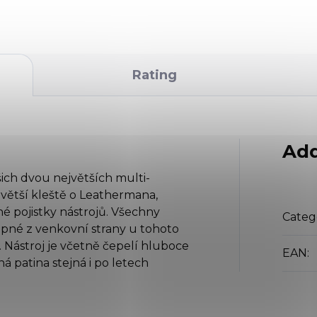
Rating
Add
šich dvou největších multi-
větší kleště o Leathermana,
é pojistky nástrojů. Všechny
Categ
tupné z venkovní strany u tohoto
 Nástroj je včetně čepelí hluboce
EAN
:
á patina stejná i po letech