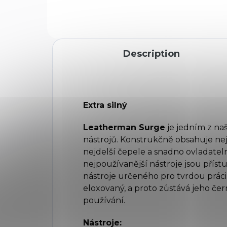
SKELETOOL,WAVE... Barva
černá
Description
Extra silný
Leatherman Surge
je jedním z na
nástrojů. Konstrukčně obsahuje nej
nejdelší čepele a snadno ovladateln
nejpoužívanější nástroje jsou přís
nástroje určeného pro tvrdou práci.
eloxovaný, a proto zůstává jeho čern
používání.
Nástroje: