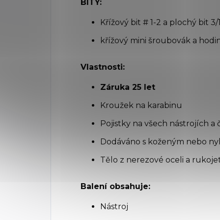
BITY:
Křížový bit # 1-2 a plochý bit 3/1
křížový mini šroubovák a hodi
Vlastnosti:
Záruka 25 let
Kroužek na karabinu
Pojistky na všech nástrojích a
Dodáváno s koženým nebo n
Tělo z nerezové oceli a rukojet
Balení obsahuje:
Nástroj