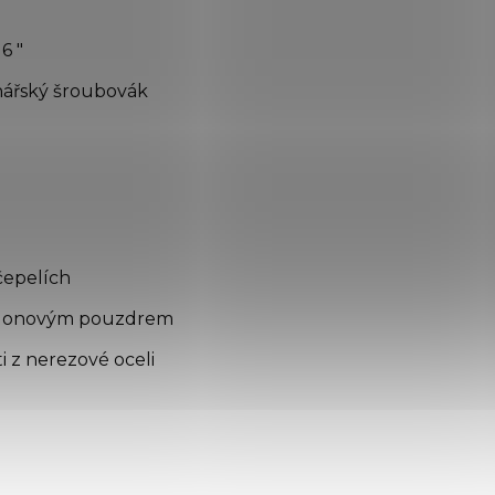
6 "
nářský šroubovák
 čepelích
ylonovým pouzdrem
i z nerezové oceli