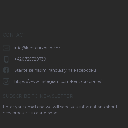
e
t
r
r
o
l
s
CONTACT
info
@
kentaurzbrane.cz
+420725729739
Staňte se našimi fanoušky na Facebooku
https://www.instagram.com/kentaurzbrane/
SUBSCRIBE TO NEWSLETTER
Enter your email and we will send you informations about
new products in our e-shop.