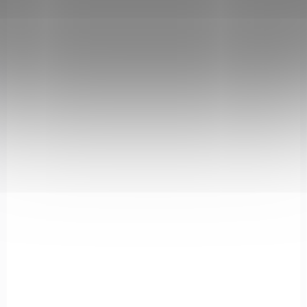
654238
NA OBJEDNÁVKU U DODAVATELE
Pistolová kuše Mankung Alligator 80 lbs s