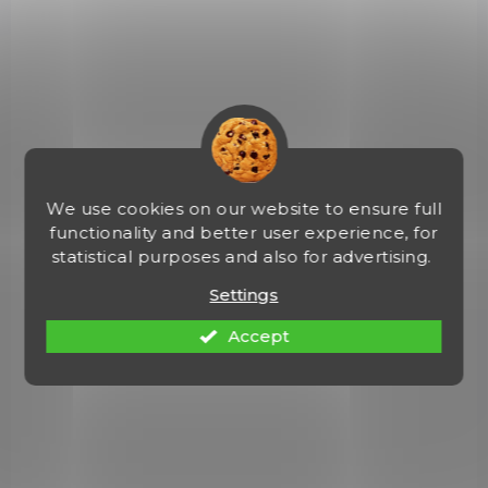
We use cookies on our website to ensure full
functionality and better user experience, for
statistical purposes and also for advertising.
NA OBJEDNÁVKU U DODAVATELE
Settings
Pistolová kuše Mankung Alligator 80 lbs s
pažbou
Accept
€65,53
Add to cart
Pistolová kuše Alligator II 80 LBS od úspěšného výrobce Man
Kung s nabíjecím systémem COBRA. Odpor nátahu je 80 LBS a
rychlost šípu v závislosti na jeho hmotnosti je do 185 fps...