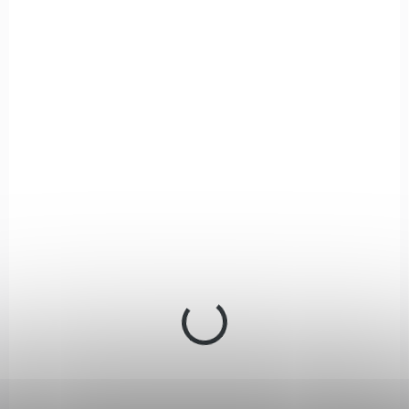
IN STOCK
(1 PCS)
Kuše Pistolová Mankung Alligator 80lbs
zelená
€53,16
Add to cart
Pistolová kuše Alligator 80 LBS od úspěšného výrobce Man
Kung s nabíjecím systémem COBRA. Odpor nátahu je 80 LBS a
rychlost šípu v závislosti od jeho hmotnosti je do 185...
654239