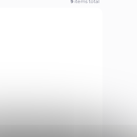
9
items total
1145
1115LORS
TOCK
NA OBJEDNÁVKU U
 PCS)
DODAVATELE
Dvouhlavňová
brokovnice W. Earp
USA 1881
€134,35
Add to cart