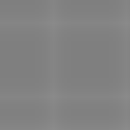
NA DOTAZ
NA OBJEDNÁV
Pistole s
DODAVAT
křesadlovým
Samopal MP40
zámkem 18. století
Německo 1940 s
€39,69
popruhem
€180,07
Add to cart
Add to cart
Dekorační replika
křesadlové pistole z 18.
Dekorativní replika
století. Je to střelby
samopalu MP 40,
neschopná kopie originálu.
používaného v letech
Povrchová úprava kovu
druhé světové války. S
mosaz.
počtem více než milio