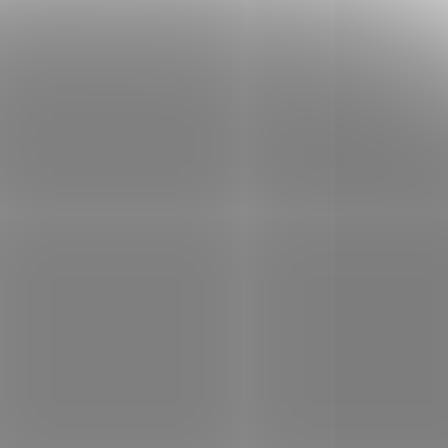
Dekorativní replika pušky,
kterou vlastnil Wyatt Earp,
USA, 1881. Mechanismus
mus
je pohyblivý. Povrchová
úprava kovu černá.
1204
987
NA DOTAZ
DNE
Pistole s