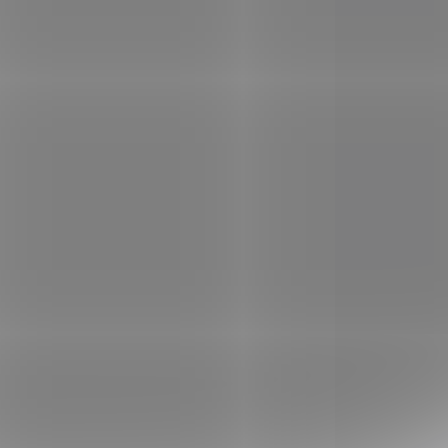
NA OBJEDNÁVKU U
KU U
DODAVATELE
ELE
Samopal PPŠ-41
Špagin Sovětský svaz
1941
€206,28
Add to cart
Dekorativní replika jedné z
nejpoužívanějších
pěchotních zbraní SSSR ve
II. světové válce.
Mechanismus je pohyblivý.
nu
S páskem.