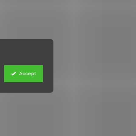
e -
křesadlovým
zámkem
€18,60
Add to cart
Malá kapesní pistole s
křesadlovým zámkem, jejíž
o
originál byl vyroben kolem
e
roku 1770 v Londýně
Accept
firmou Bunney. Povrchová
úprava kovu mosaz.
1111C
9301