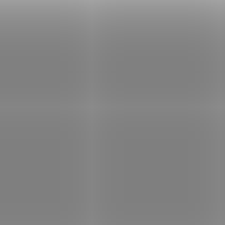
Tato dvouhlavňová pistole
Replika samonabíjecí
Derringer má kalibr .41.
pistole Luger P0.8,
Pistole je velmi oblíbená
Německo 1917.
pro svoji malou velikost,
Celokovová. Mechanis
neboť se dá schovat
repliky je pohyblivý.
téměř kamkoliv, do kapsy,
do kabelky apod. Byla
hlavně...
1114
NA OBJEDNÁVKU U
DO TÝ
DODAVATELE