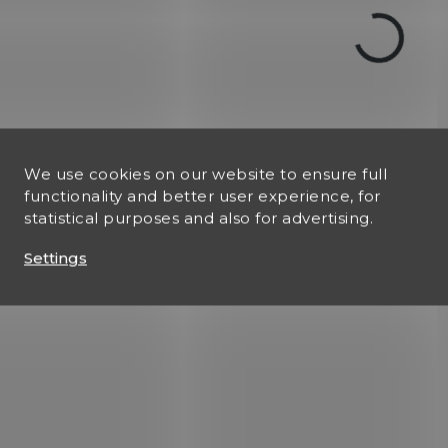
Francouzská pistol
Dvouhlavňová pistole
dýka 18. století
USA 1881
€36,79
€115,34
Add to cart
Add to cart
Dekorační replika
We use cookies on our website to ensure full
Dekorativní replika
francouzské pistole s
functionality and better user experience, for
dvouhlavňové pistole, USA,
dýkou z 18. století. Je t
statistical purposes and also for advertising.
1881. Mechanismus je
střelby neschopná kopi
pohyblivý. Povrchová
originálu.
Settings
úprava kovu černá.
1077L