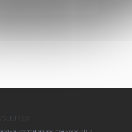
l ve
WSLETTER
 send you informations about new products in