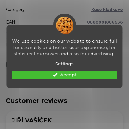
Category
:
Kuše kladkové
EAN
:
8880001006636
Discussion
We use cookies on our website to ensure full
Be the first who will post an article to this item!
functionality and better user experience, for
statistical purposes and also for advertising.
Settings
Add a comment
Accept
JIŘÍ VAŠÍČEK