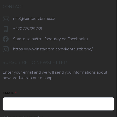
CONTACT
info
@
kentaurzbrane.cz
+420725729739
Staňte se našimi fanoušky na Facebooku
https://www.instagram.com/kentaurzbrane/
SUBSCRIBE TO NEWSLETTER
Enter your email and we will send you informations about
new products in our e-shop.
EMAIL