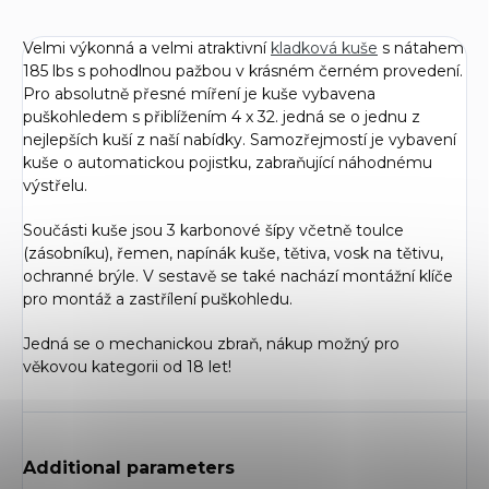
Velmi výkonná a velmi atraktivní
kladková kuše
s nátahem
185 lbs s pohodlnou pažbou v krásném černém provedení.
Pro absolutně přesné míření je kuše vybavena
puškohledem s přiblížením 4 x 32. jedná se o jednu z
nejlepších kuší z naší nabídky. Samozřejmostí je vybavení
kuše o automatickou pojistku, zabraňující náhodnému
výstřelu.
Součásti kuše jsou 3 karbonové šípy včetně toulce
(zásobníku), řemen, napínák kuše, tětiva, vosk na tětivu,
ochranné brýle. V sestavě se také nachází montážní klíče
pro montáž a zastřílení puškohledu.
Jedná se o mechanickou zbraň, nákup možný pro
věkovou kategorii od 18 let!
Additional parameters