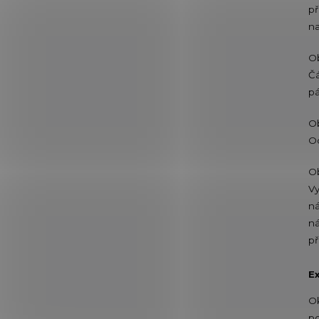
př
na
O
Čá
pá
O
Od
O
Vy
ná
n
př
Ex
Ok
po