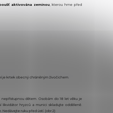
 spoušť aktivována zeminou
, kterou hrne před
nění je krtek obecný chráněným živočichem.
 a nepřístupnou dětem. Osobám do 18 let věku je
 likvidátor hryzců a munici skladujte odděleně.
 Nedávejte ruku před ústí. (obr.2)