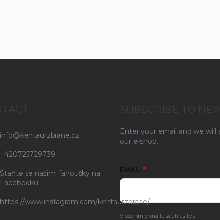
NTACT
SUBSCRIBE TO NE
Enter your email and we will
info
@
kentaurzbrane.cz
our e-shop.
+420725729739
EMAIL
Staňte se našimi fanoušky na
Facebooku
https://www.instagram.com/kentaurzbrane/
Vložením e-mailu souhlasíte s
podmínk