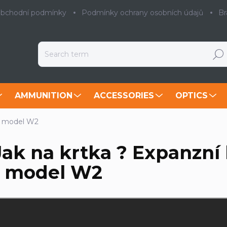
bchodní podmínky
Podmínky ochrany osobních údajů
Br
Searc
AMMUNITION
ACCESSORIES
OPTICS
 - model W2
Jak na krtka ? Expanzní 
- model W2