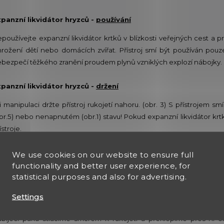
panzní likvidátor hryzců -
používání
používejte expanzní likvidátor krtků v blízkosti veřejných cest a p
rožení dětí nebo domácích zvířat. Přístroj smí být používán pou
bezpečí těžkého zranění proudem plynů vzniklých explozí nábojky.
panzní likvidátor hryzců -
držení
i manipulaci držte přístroj rukojetí nahoru. (obr. 3) S přístroje
br.5) nebo nenapnutém (obr.1) stavu! Pokud expanzní likvidátor k
ístroje.
panzní likvidátor hryzců -
nabíjení
We use cookies on our website to ensure full
functionality and better user experience, for
ed každým použitím je nutné v nenapnutém stavu (obr.1) zkontro
statistical purposes and also for advertising.
hyblivé součástky se volně pohybují. Po přezkoušení volného cho
Settings
ístroje!
bíjecí páku stlačíme směrem k rukojeti a překlopíme přes ni oko