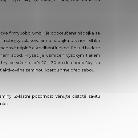
mecké firmy Jobb GmbH je doporučena nábojka se
cení nábojky zalakováním a nábojka tak není vlhko
í prachové náplně a k selhání funkce. Pokud budete
ikonem apod. Hryzec je usmrcen vysokým tlakem
o hryzce vrženo zpět 20 – 30cm do chodbičky. Na
oušť aktivována zeminou, kterou hrne před sebou.
iny. Zvláštní pozornost věnujte čistotě závitu
nkcí.