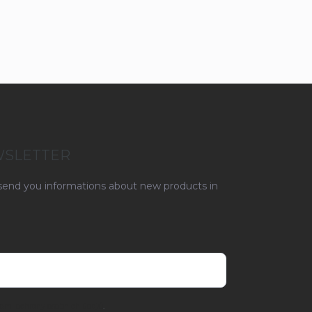
WSLETTER
 send you informations about new products in
ami ochrany osobních údajů
.