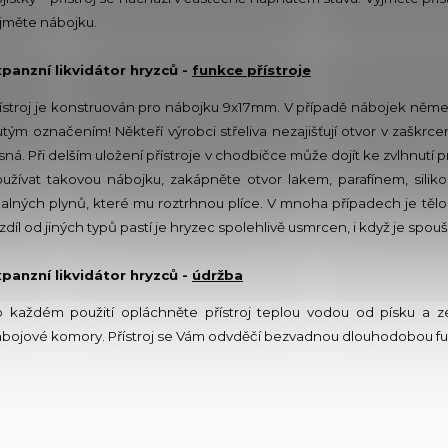
jměte nábojku.
panzní likvidátor hryzců -
funkce přístroje
ístroj je konstruován pro nábojku 9x17mm. V případě nábojek ně
utým označením! Někteří výrobci střeliva nezajišťují otvor v zaškr
sná. Při delším uložení přístroje v chodbičce může dojít ke zvlhnut
užívat takovou nábojku, zakápněte otvor lakem, parafínem, sil
alných plynů, které mu roztrhnou plíce. V mnoha případech je těl
zdíl od jiných typů pastí je hryzec spolehlivě usmrcen, i když je sp
panzní likvidátor hryzců -
údržba
 každém použití opláchněte přístroj teplou vodou od písku a zem
bojové komory. Přístroj se Vám odvděčí bezvadnou dlouhodobou fu