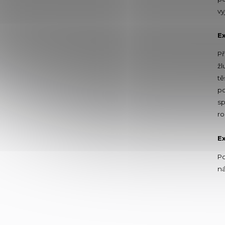
vy
Ex
Př
žl
tě
po
sp
ro
Ex
Po
ná