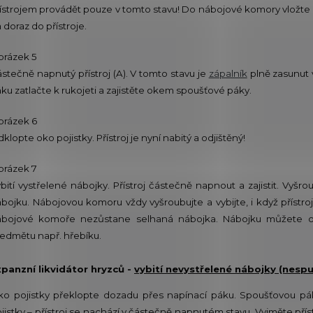
ístrojem provádět pouze v tomto stavu! Do nábojové komory vložt
 doraz do přístroje.
brázek 5
stečně napnutý přístroj (A). V tomto stavu je
zápalník
plně zasunut v 
ku zatlačte k rukojeti a zajistěte okem spoušťové páky.
brázek 6
klopte oko pojistky. Přístroj je nyní nabitý a odjištěný!
brázek 7
bití vystřelené nábojky. Přístroj částečně napnout a zajistit. Vy
bojku. Nábojovou komoru vždy vyšroubujte a vybijte, i když přístroj
ábojové komoře nezůstane selhaná nábojka. Nábojku můžete o
edmětu např. hřebíku.
panzní likvidátor hryzců -
vybití nevystřelené nábojky (nespu
o pojistky překlopte dozadu přes napínací páku. Spoušťovou pá
jistky – přístroj se nachází v částečně napnutém stavu. Vyjměte přís