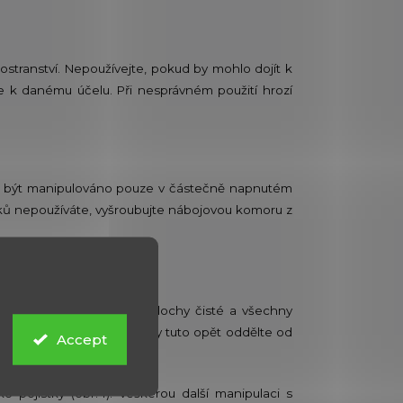
rostranství. Nepoužívejte, pokud by mohlo dojít k
ze k danému účelu. Při nesprávném použití hrozí
m smí být manipulováno pouze v částečně napnutém
rtků nepoužíváte, vyšroubujte nábojovou komoru z
lovat, zda jsou funkční plochy čisté a všechny
du závitu nábojové komory tuto opět oddělte od
Accept
 pojistky (obr.4). Veškerou další manipulaci s