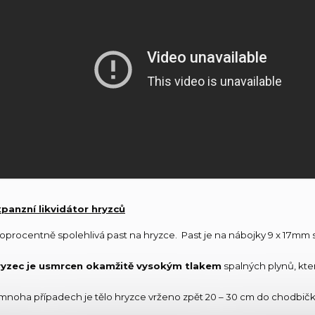
panzní likvidátor hryzců
oprocentně spolehlivá past na hryzce. Past je na nábojky 9 x 17mm s 
ryzec je usmrcen okamžitě vysokým tlakem
spalných plynů, kte
mnoha případech je tělo hryzce vrženo zpět 20 – 30 cm do chodbičk