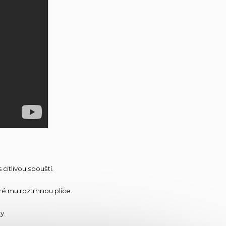
citlivou spouští.
ré mu roztrhnou plíce.
y.