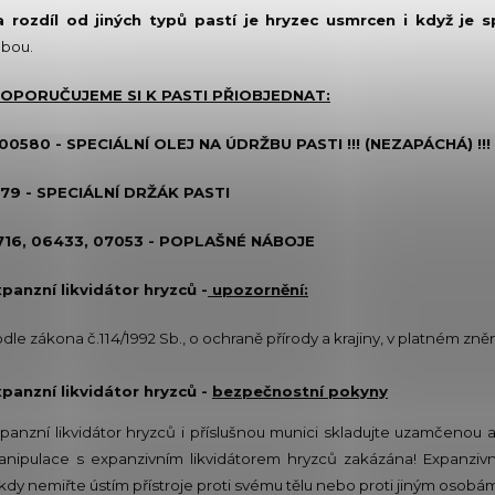
a rozdíl od jiných typů pastí je hryzec usmrcen i když je
bou.
OPORUČUJEME SI K PASTI PŘIOBJEDNAT:
00580 - SPECIÁLNÍ OLEJ NA ÚDRŽBU PASTI !!! (NEZAPÁCHÁ) !!!
279 - SPECIÁLNÍ DRŽÁK PASTI
716, 06433, 07053 - POPLAŠNÉ NÁBOJE
panzní likvidátor hryzců -
upozornění:
dle zákona č.114/1992 Sb., o ochraně přírody a krajiny, v platném z
panzní likvidátor hryzců -
bezpečnostní pokyny
panzní likvidátor hryzců i příslušnou munici skladujte uzamčenou
nipulace s expanzivním likvidátorem hryzců zakázána! Expanzivní
kdy nemiřte ústím přístroje proti svému tělu nebo proti jiným osobám.