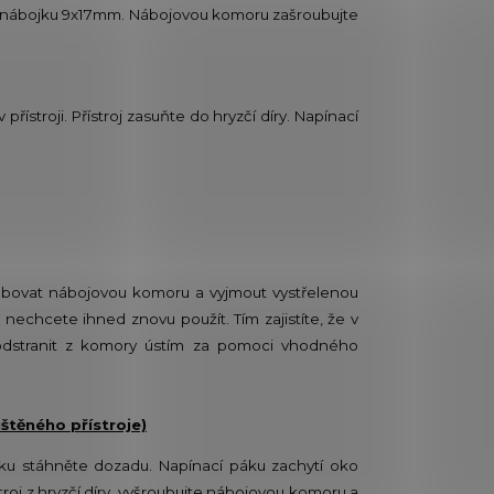
e nábojku 9x17mm. Nábojovou komoru zašroubujte
přístroji. Přístroj zasuňte do hryzčí díry. Napínací
šroubovat nábojovou komoru a vyjmout vystřelenou
 nechcete ihned znovu použít. Tím zajistíte, že v
dstranit z komory ústím za pomoci vhodného
štěného přístroje)
ku stáhněte dozadu. Napínací páku zachytí oko
troj z hryzčí díry, vyšroubujte nábojovou komoru a