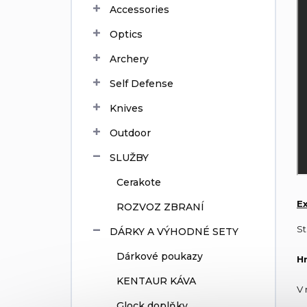
Accessories
Optics
Archery
Self Defense
Knives
Outdoor
SLUŽBY
Cerakote
Ex
ROZVOZ ZBRANÍ
St
DÁRKY A VÝHODNÉ SETY
Dárkové poukazy
H
KENTAUR KÁVA
V 
Glock doplňky