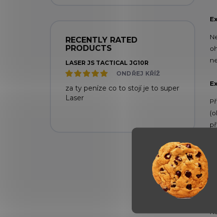
Ex
Ne
RECENTLY RATED
PRODUCTS
oh
ne
LASER JS TACTICAL JG10R
ONDŘEJ KŘÍŽ
Ex
za ty peníze co to stojí je to super
Laser
Př
(o
př
Ex
Př
po
př
Na