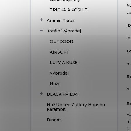
N
TRIČKA A KOŠILE
se
Animal Traps
D
Totální výprodej
0
OUTDOOR
1
AIRSOFT
LUKY A KUŠE
9
Výprodej
Ex
Nože
Po
BLACK FRIDAY
Ex
Nůž United Cutlery Honshu
Karambit
Ex
Brands
ma
Ni