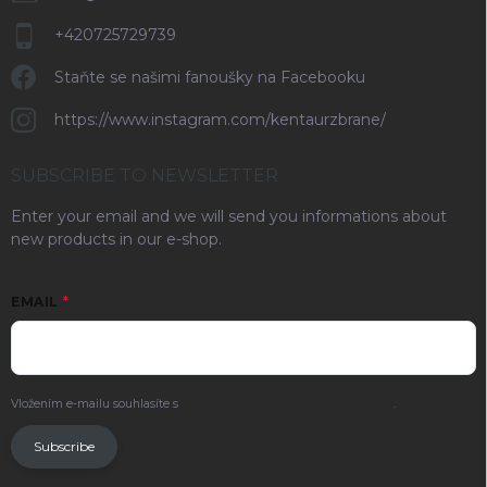
+420725729739
Staňte se našimi fanoušky na Facebooku
https://www.instagram.com/kentaurzbrane/
SUBSCRIBE TO NEWSLETTER
Enter your email and we will send you informations about
new products in our e-shop.
EMAIL
Vložením e-mailu souhlasíte s
podmínkami ochrany osobních údajů
.
Subscribe