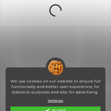
IN STOCK
(1 PCS)
Rychlonabíječ Jet Loader model K Frame
€22,67
Add to cart
Rychlonabíječ typu Jet Loader, velikost K Frame. Je vhodný na 6-
ti ranné revolvery jako například Smith & Wesson 10; 13; 14; 15; 19;
64; 65LS; 65; 66; 67...; Taurus 80; 82;...
We use cookies on our website to ensure full
functionality and better user experience, for
statistical purposes and also for advertising.
NEW
06728
Settings
Accept