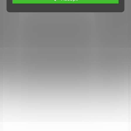
NA OBJEDNÁVKU U DODAVATELE
Rychlonabíječ Jet Loader model L Frame
€22,67
Add to cart
Rychlonabíječ typu Jet Loader, velikost L Frame. Je vhodný na 6-
ti ranné revolvery jako například Smith & Wesson 686; 586
šestiranný; Ruger GP 100 - všechny modely této série.