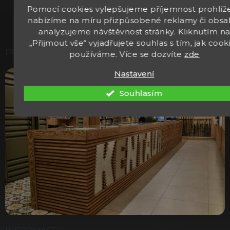
zpracováním osobních údajů.
Pomocí cookies vylepšujeme příjemnost prohlíže
nabízíme na míru přizpůsobené reklamy či obsa
analyzujeme návštěvnost stránky. Kliknutím n
„Přijmout vše“ vyjadřujete souhlas s tím, jak cook
PRODEJNA
používáme. Více se dozvíte
zde
Nastavení
Souhlasím