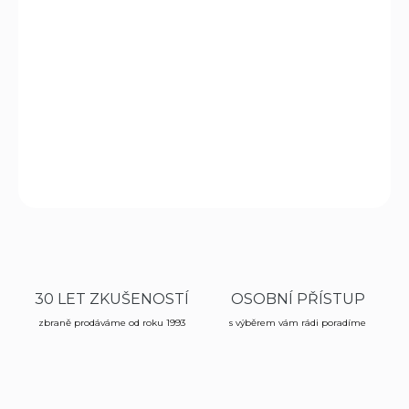
CZ 75 SP-01 Shadow
je moderní služební a sportovní
pistole
vyvinutá podle požadavků ozbrojených složek.
Nabízí vysokou přesnost,
spolehlivost
a výbornou
ergonomii.
DETAILNÍ INFORMACE
ZEPTAT SE
HLÍDAT
30 LET ZKUŠENOSTÍ
OSOBNÍ PŘÍSTUP
zbraně prodáváme od roku 1993
s výběrem vám rádi poradíme