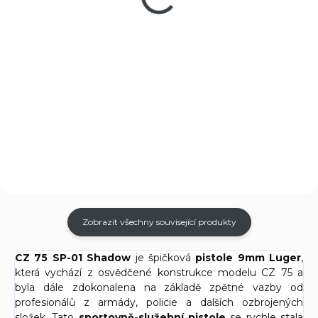
1 490 Kč
Do košíku
Do košíku
Náboj Prvi Partizan cal. 7,62
Nagant. 50 kusů v balení. Cena
Vnější kydexové pouzdro s
za krabici 50 ks.
pádlem pro pistole CZ 75 SP-01
Shadow
Zobrazit všechny související produkty
CZ 75 SP-01 Shadow
je špičková
pistole 9mm Luger
,
která vychází z osvědčené konstrukce modelu CZ 75 a
byla dále zdokonalena na základě zpětné vazby od
profesionálů z armády, policie a dalších ozbrojených
složek. Tato
sportovně-služební pistole
se rychle stala