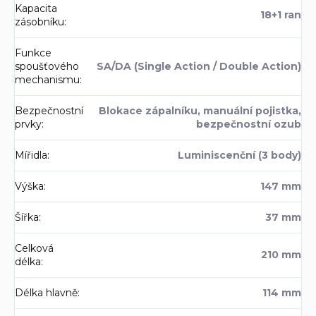
Kapacita
18+1 ran
zásobníku
:
Funkce
spoušťového
SA/DA (Single Action / Double Action)
mechanismu
:
Bezpečnostní
Blokace zápalníku, manuální pojistka,
prvky
:
bezpečnostní ozub
Mířidla
:
Luminiscenční (3 body)
Výška
:
147 mm
Šířka
:
37 mm
Celková
210 mm
délka
:
Délka hlavně
:
114 mm