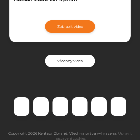
Zobrazit video
Všechny videa
Copyright 2026
Kentaur Zbraně
. Všechna práva vyhrazena.
Upravit
nastavení cookies