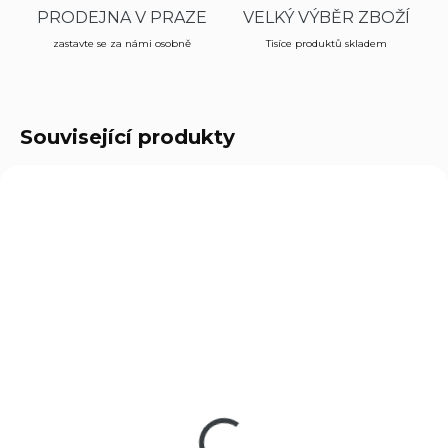
PRODEJNA V PRAZE
VELKÝ VÝBĚR ZBOŽÍ
zastavte se za námi osobně
Tisíce produktů skladem
Související produkty
POUZE OSOBNÍ
VYZVEDNUTÍ
CZU-75SP01PHNTM-CF-RH-
7071
OWBPDL
SKLADEM
NA DOTAZ
(2 KS)
Náboj Prvi Partizan
CZ 75 SP-01 Shadow
cal. 7,62 Nagant
OWB KYDEX Paddle
825 Kč
Holster