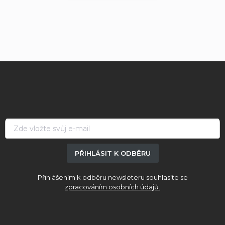
Z
á
p
a
t
í
PŘIHLÁSIT K ODBĚRU
Přihlášením k odběru newsleteru souhlasíte se
zpracováním osobních údajů.