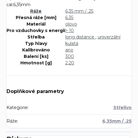
cal.6,35mm
Ráže
6,35 mm / .25
Přesná ráže [mm]
6.35
Materiál
olovo
Pro vzduchovky s energií
> 10
Střelba
long distance
,
univerzální
Typ hlavy
kulatá
Kalibrováno
ano
Balení [ks]
300
Hmotnost [g]
2,20
Doplňkové parametry
Kategorie
:
Střelivo
Ráže
:
6,35mm / .25