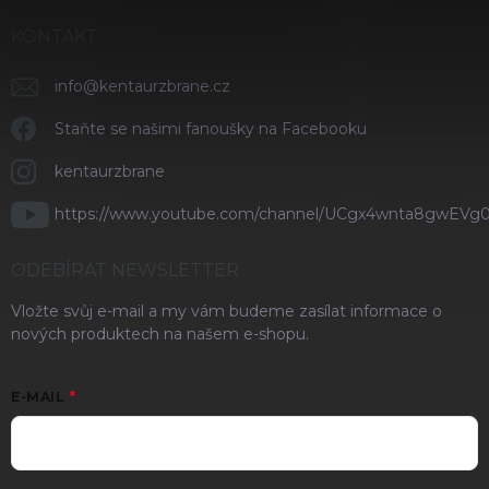
KONTAKT
info
@
kentaurzbrane.cz
Staňte se našimi fanoušky na Facebooku
kentaurzbrane
https://www.youtube.com/channel/UCgx4wnta8gwEVg
ODEBÍRAT NEWSLETTER
Vložte svůj e-mail a my vám budeme zasílat informace o
nových produktech na našem e-shopu.
E-MAIL