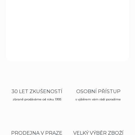
JSB Diabolo King Heavy MKII, hmotnost 2,200g, první
diabolky kalibru 6,35 mm od firmy JSB, precizně vyrobeny,
extrémně kontrolovány.
DETAILNÍ INFORMACE
ZEPTAT SE
HLÍDAT
30 LET ZKUŠENOSTÍ
OSOBNÍ PŘÍSTUP
zbraně prodáváme od roku 1993
s výběrem vám rádi poradíme
PRODEJNA V PRAZE
VELKÝ VÝBĚR ZBOŽÍ