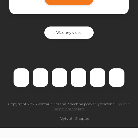
Všechny videa
Copyright 2026
Kentaur Zbraně
. Všechna práva vyhrazena.
Upravit
nastavení cookies
Vytvořil Shoptet