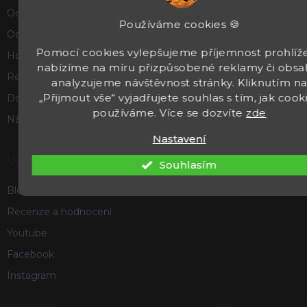
Ochrana osobních údajů
Používáme cookies 🍪
Odstoupení od smlouvy
Pomocí cookies vylepšujeme příjemnost prohlíže
Hodnocení obchodu
nabízíme na míru přizpůsobené reklamy či obsa
Reklamace a vrácení zboží
analyzujeme návštěvnost stránky. Kliknutím n
„Přijmout vše“ vyjadřujete souhlas s tím, jak cook
Doprava a platba
používáme. Více se dozvíte
zde
Náš příběh
Nastavení
UŽITEČNÉ
Souhlasím
Blog
Recenze a hodnocení
Youtube
Facebook
Instagram