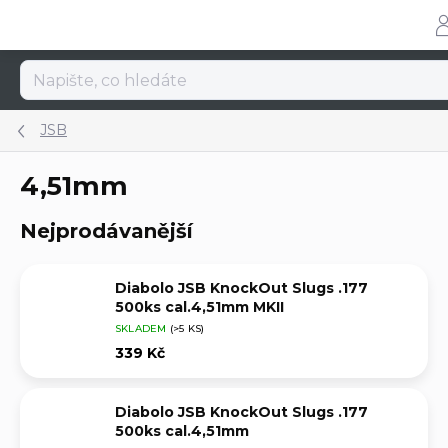
Přejít
na
obsah
JSB
4,51mm
Nejprodávanější
Diabolo JSB KnockOut Slugs .177
500ks cal.4,51mm MKII
SKLADEM
(>5 KS)
339 Kč
Diabolo JSB KnockOut Slugs .177
500ks cal.4,51mm