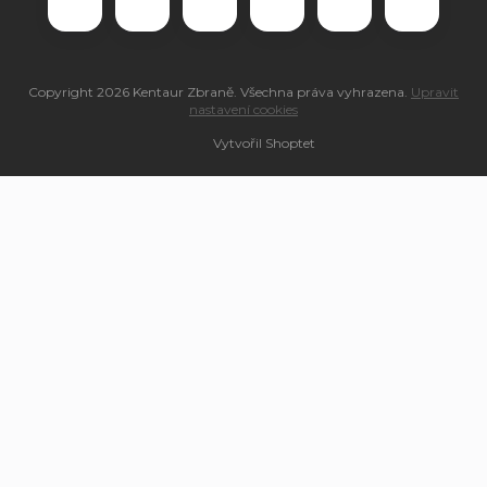
Copyright 2026
Kentaur Zbraně
. Všechna práva vyhrazena.
Upravit
nastavení cookies
Vytvořil Shoptet