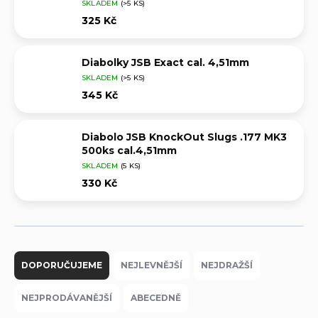
SKLADEM
(>5 KS)
325 Kč
Diabolky JSB Exact cal. 4,51mm
SKLADEM
(>5 KS)
345 Kč
Diabolo JSB KnockOut Slugs .177 MK3
500ks cal.4,51mm
SKLADEM
(5 KS)
330 Kč
Ř
a
DOPORUČUJEME
NEJLEVNĚJŠÍ
NEJDRAŽŠÍ
z
e
NEJPRODÁVANĚJŠÍ
ABECEDNĚ
n