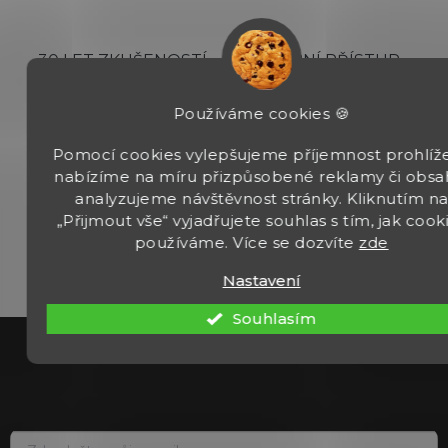
d
a
c
30 LET ZKUŠENOSTÍ
OSOBNÍ PŘÍSTUP
í
zbraně prodáváme od roku 1993
p
s výběrem vám rádi poradíme
r
Používáme cookies 🍪
v
k
Pomocí cookies vylepšujeme příjemnost prohlíže
y
nabízíme na míru přizpůsobené reklamy či obsa
v
analyzujeme návštěvnost stránky. Kliknutím n
PRODEJNA V PRAZE
VELKÝ VÝBĚR ZBOŽÍ
ý
„Přijmout vše“ vyjadřujete souhlas s tím, jak cook
p
zastavte se za námi osobně
Tisíce produktů skladem
i
používáme. Více se dozvíte
zde
s
u
Nastavení
Souhlasím
Z
á
p
a
t
í