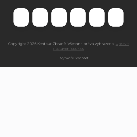
Copyright 2026
Kentaur Zbraně
. Všechna práva vyhrazena.
Upravit
nastavení cookies
Vytvořil Shoptet