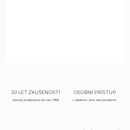
−
+
Přidat do košíku
Náhradní
zásobník
pro plynovou pistoli Ekol Lady v ráži
9mm PA.
DETAILNÍ INFORMACE
ZEPTAT SE
HLÍDAT
30 LET ZKUŠENOSTÍ
OSOBNÍ PŘÍSTUP
zbraně prodáváme od roku 1993
s výběrem vám rádi poradíme