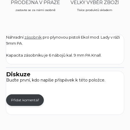
PRODEJNA V PRAZE
VELKÝ VÝBĚR ZBOŽÍ
zastavte se za námi osobně
Tisíce produktů skladem
Náhradní
zásobník
pro plynovou pistoli Ekol mod. Lady v ráži
9mm PA.
Kapacita zásobníku je 6 nábojů kal. 9 mm PA Knall.
Diskuze
Buďte první, kdo napíše příspěvek k této položce.
Přidat komentář