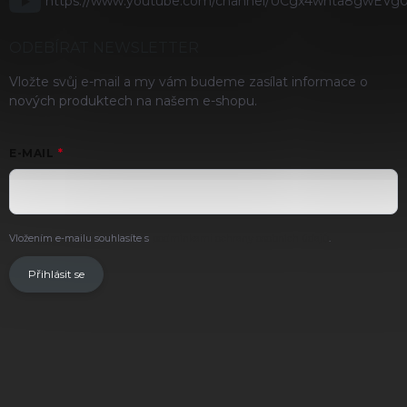
https://www.youtube.com/channel/UCgx4wnta8gwEVg
ODEBÍRAT NEWSLETTER
Vložte svůj e-mail a my vám budeme zasílat informace o
nových produktech na našem e-shopu.
E-MAIL
Vložením e-mailu souhlasíte s
podmínkami ochrany osobních údajů
.
Přihlásit se