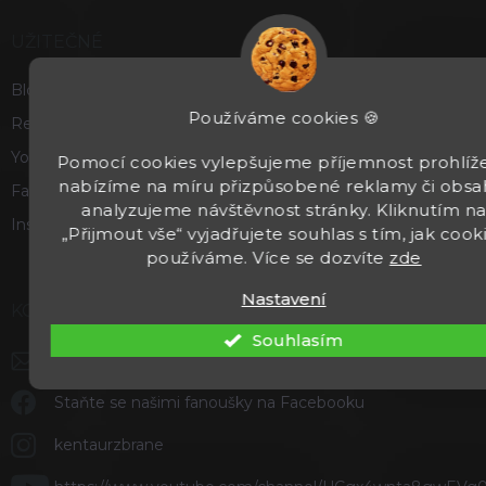
UŽITEČNÉ
Blog
Používáme cookies 🍪
Recenze a hodnocení
Youtube
Pomocí cookies vylepšujeme příjemnost prohlíže
nabízíme na míru přizpůsobené reklamy či obsa
Facebook
analyzujeme návštěvnost stránky. Kliknutím n
Instagram
„Přijmout vše“ vyjadřujete souhlas s tím, jak cook
používáme. Více se dozvíte
zde
Nastavení
KONTAKT
Souhlasím
info
@
kentaurzbrane.cz
Staňte se našimi fanoušky na Facebooku
kentaurzbrane