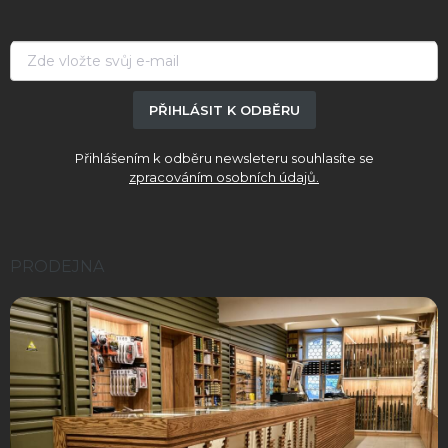
a
t
í
PŘIHLÁSIT K ODBĚRU
Přihlášením k odběru newsleteru souhlasíte se
zpracováním osobních údajů.
PRODEJNA