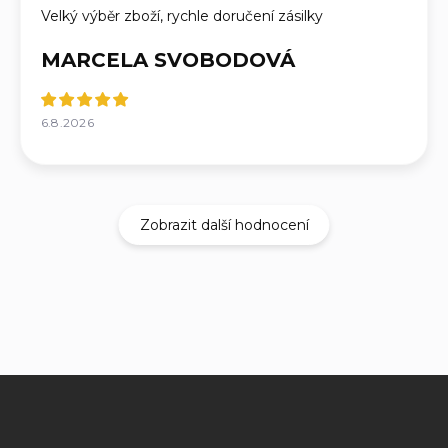
Velký výběr zboží, rychle doručení zásilky
MARCELA SVOBODOVÁ
6.8.2026
Zobrazit další hodnocení
Z
á
p