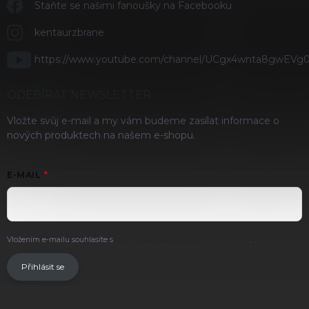
Staňte se našimi fanoušky na Facebooku
kentaurzbrane
https://www.youtube.com/channel/UCgx4wnta8gwEVg
ODEBÍRAT NEWSLETTER
Vložte svůj e-mail a my vám budeme zasílat informace o
nových produktech na našem e-shopu.
E-MAIL
Vložením e-mailu souhlasíte s
podmínkami ochrany osobních údajů
.
Přihlásit se