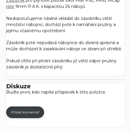
Zásobník
pro plynové pistole Ekol Firat P92, PA92 HiCap
ráže
9mm P.A.K. s kapacitou 26 nábojů.
Nedoporučujeme násilně vkládat do zásobníku větší
množství nábojnic, dochází poté k namáhání pružiny a
jejímu včasnému opotřebení.
Zásobník poté nepodává nábojnice do zbraně správně a
může docházet k zasekávání náboje ve zbrani při střelbě.
Pokud cítíte při plnění zásobníku již větší odpor pružiny
zásobník je dostatečně plný.
Diskuze
Buďte první, kdo napíše příspěvek k této položce.
Přidat komentář