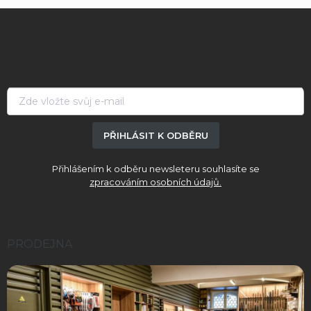
Z
á
p
a
t
í
PŘIHLÁSIT K ODBĚRU
Přihlášením k odběru newsleteru souhlasíte se
zpracováním osobních údajů.
PRODEJNA