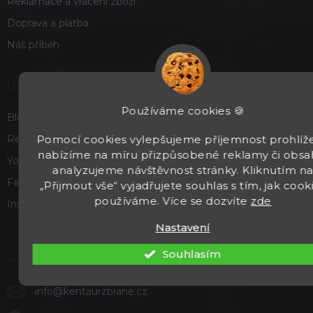
Reklamace a vrácení zboží
Doprava a platba
Náš příběh
UŽITEČNÉ
Používáme cookies 🍪
Blog
Pomocí cookies vylepšujeme příjemnost prohlíže
Recenze a hodnocení
nabízíme na míru přizpůsobené reklamy či obsa
Youtube
analyzujeme návštěvnost stránky. Kliknutím n
Facebook
„Přijmout vše“ vyjadřujete souhlas s tím, jak cook
používáme. Více se dozvíte
zde
Instagram
Nastavení
Souhlasím
KONTAKT
info
@
kentaurzbrane.cz