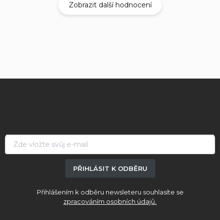
Zobrazit další hodnocení
Z
á
p
a
t
í
PŘIHLÁSIT K ODBĚRU
Přihlášením k odběru newsleteru souhlasíte se
zpracováním osobních údajů.