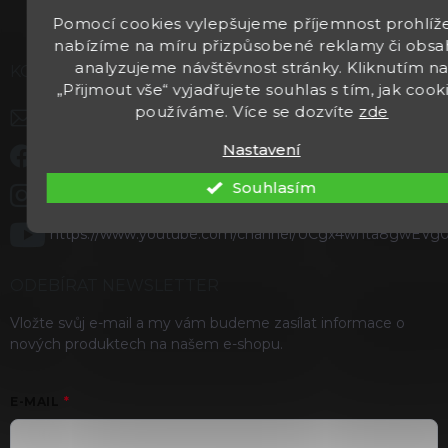
Pomocí cookies vylepšujeme příjemnost prohlíže
nabízíme na míru přizpůsobené reklamy či obsa
analyzujeme návštěvnost stránky. Kliknutím n
KONTAKT
„Přijmout vše“ vyjadřujete souhlas s tím, jak cook
používáme. Více se dozvíte
zde
info
@
kentaurzbrane.cz
Nastavení
Staňte se našimi fanoušky na Facebooku
Souhlasím
kentaurzbrane
https://www.youtube.com/channel/UCgx4wnta8gwEVg
ODEBÍRAT NEWSLETTER
Vložte svůj e-mail a my vám budeme zasílat informace o
nových produktech na našem e-shopu.
E-MAIL