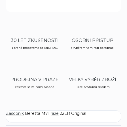
ZEPTAT SE
HLÍDAT
30 LET ZKUŠENOSTÍ
OSOBNÍ PŘÍSTUP
zbraně prodáváme od roku 1993
s výběrem vám rádi poradíme
PRODEJNA V PRAZE
VELKÝ VÝBĚR ZBOŽÍ
zastavte se za námi osobně
Tisíce produktů skladem
Zásobník
Beretta M71
ráže
22LR Originál