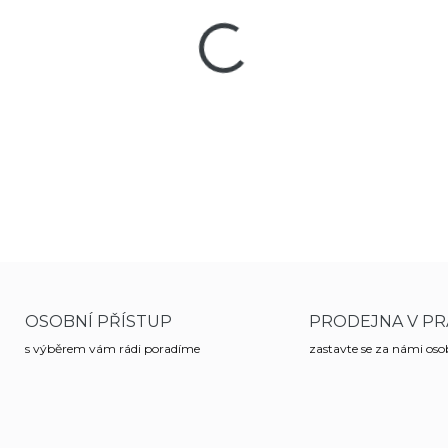
−
+
Terč vzduchovkový - tvrdý 14
DETAILNÍ INFORMACE
OSOBNÍ PŘÍSTUP
PRODEJNA V PR
s výběrem vám rádi poradíme
zastavte se za námi os