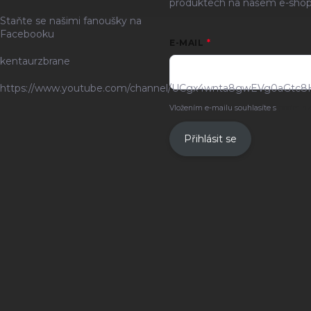
produktech na našem e-shop
Staňte se našimi fanoušky na
Facebooku
E-MAIL
kentaurzbrane
https://www.youtube.com/channel/UCgx4wnta8gwEVg0aGtc8
Vložením e-mailu souhlasíte s
podmínk
Přihlásit se