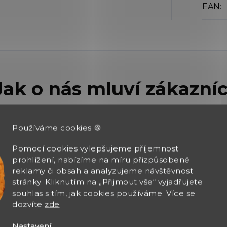
EAN
:
Používáme cookies 🍪
AN JIRÁK
Pomocí cookies vylepšujeme příjemnost
prohlížení, nabízíme na míru přizpůsobené
reklamy či obsah a analyzujeme návštěvnost
026
6.8.2026
stránky. Kliknutím na „Přijmout vše“ vyjadřujete
 výběr zboží, rychle
souhlas s tím, jak cookies používáme. Více se
čení zásilky
dozvíte
zde
Nastavení