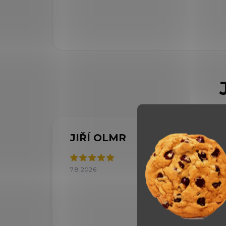
JIŘÍ OLMR
IV
7.8.2026
7.8.2
Velký
doru