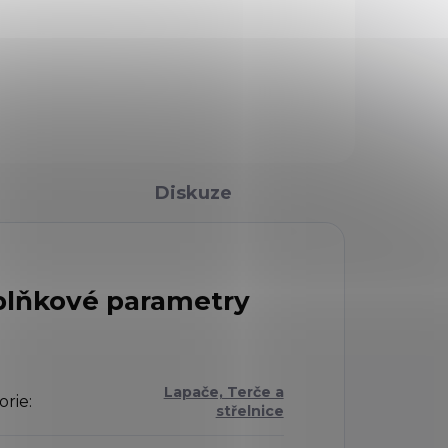
vzduchovky Gamo Replay 10,
Replay IGT, Fast Shot, Arrow.
osti
Na 10 ran. cal.4,5 mm
 do
nku
Diskuze
lňkové parametry
Lapače, Terče a
orie
:
střelnice