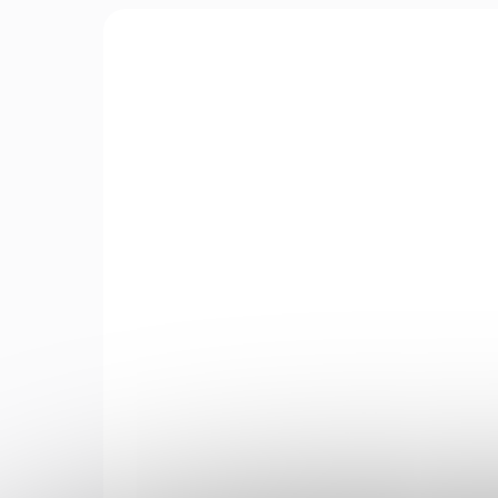
BEZ
B2HF
OP
NA OBJEDNÁVKU U
DODAVATELE
Fl
Vzduchovka Norconia
če
B2 cal. 5,5mm
ME
2 195 Kč
15
Do košíku
Vzduchovka Norconia B2 cal.
Flo