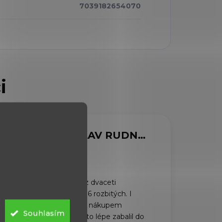
7039182654070
MARCELA SVOBODOVÁ
VIACHESLAV RUDNYTSKYI
6.8.2026
Dorazili rychle, z dvaceti
plechovek bylo 6 rozbitých. I
když jsem před nákupem
Souhlasím
požádal, abych to lépe zabalil do