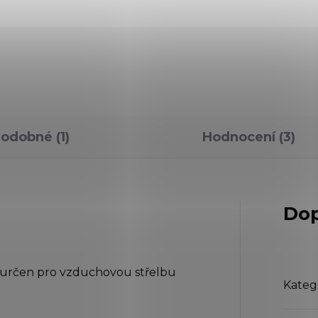
!!!DŮLEŽITÉ!!! Vzhledem k
st) je určena k výcvikovým
novele zákonu o zbraních
lům a sportovní střelbě na
podléhá tato položka nutn
ukované
ohlášení. Lze zaslat pouze
álenosti. Tento revolver
vlastních rukou na doruče
dělený válec, který...
po předložení občanského
průkazu....
odobné (1)
Hodnocení (3)
Dop
určen pro vzduchovou střelbu
Kateg