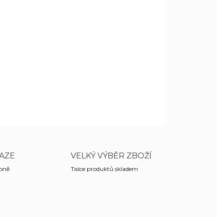
Přidat do košíku
x14 cm, 100 kusů v balení.
ZEPTAT SE
HLÍDAT
AZE
VELKÝ VÝBĚR ZBOŽÍ
obně
Tisíce produktů skladem