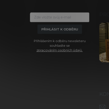
á
p
a
PR
t
í
PŘIHLÁSIT K ODBĚRU
Přihlášením k odběru newsleteru
souhlasíte se
zpracováním osobních údajů.
KO