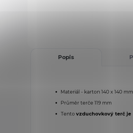
5,5 mm je jednoduchá a
pla
cenově dostupná zlamovací
úče
vzduchovka určená pro
red
rekreační a sportovní střelbu.
vzd
Nabízí výškově nastavitelné
má 
hledí, 11mm rybinu...
Popis
P
Materiál - karton 140 x 140 mm
Průměr terče 119 mm
Tento
vzduchovkový terč je