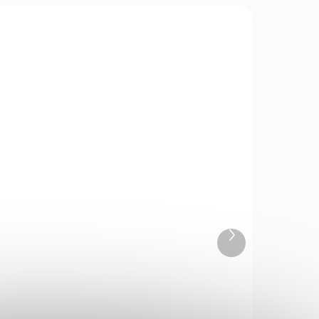
723
02564
SKLADEM
DEM
(2 KS)
1 KS)
Zásobník Gamo Gen1
4,5mm pro Replay, Fast
m
Shot, Arrow
Další
595 Kč
produkt
Do košíku
Zásobník na zlamovací