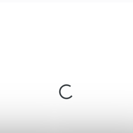
 ZBROJNÍHO
BEZ ZBROJNÍHO
06129
0
RÁVNĚNÍ
OPRÁVNĚNÍ
SKLADEM
SKLA
(1 KS)
(
obertka ALFA 661
Flobertka Alfa 661
rný/guma cal. 6mm
černý-dřevo cal. 6m
-Flobert
ME-Flobert
 950 Kč
15 990 Kč
Do košíku
Do košíku
bertka Alfa 661 (černý-