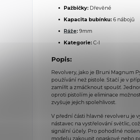
Pažbičky:
Dřevěné
Kapacita bubínku:
6 nábojů
Ráže
:
9mm
Kategorie:
C-I
Popis:
Revolvery, jako je Bruni Magnum P
používání než pistole. Stačí je v 
zamířit a zmáčknout spoušť. Jedno
oproti pistolím je eliminace možnost
zvyšuje jejich spolehlivost.
V přední části hlavně revolveru je 
nástavec na vystřelování světlic, co
signální účely. Pro pohodlné noš
modelu zakoupit opaskové nebo p