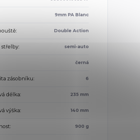
9mm PA Blanc
pouště
:
Double Action
 střelby
:
semi-auto
černá
ita zásobníku
:
6
vá délka
:
235 mm
vá výška
:
140 mm
nost
:
900 g