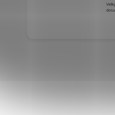
Velký
doru