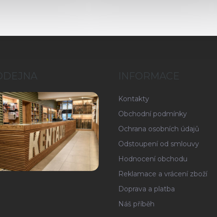
ODEJNA
INFORMACE
Kontakty
Obchodní podmínky
Ochrana osobních údajů
Odstoupení od smlouvy
Hodnocení obchodu
Reklamace a vrácení zboží
Doprava a platba
Náš příběh