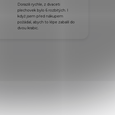
Dorazili rychle, z dvaceti
plechovek bylo 6 rozbitých. I
když jsem před nákupem
požádal, abych to lépe zabalil do
dvou krabic.