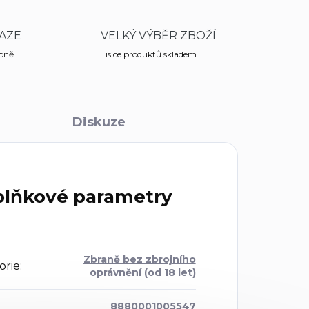
AZE
VELKÝ VÝBĚR ZBOŽÍ
obně
Tisíce produktů skladem
Diskuze
lňkové parametry
Zbraně bez zbrojního
orie
:
oprávnění (od 18 let)
8880001005547