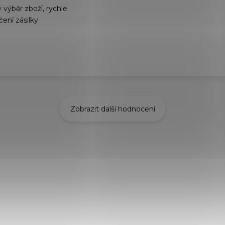
 výběr zboží, rychle
čení zásilky
Zobrazit další hodnocení