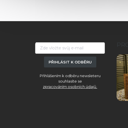
Z
á
p
a
PR
t
í
PŘIHLÁSIT K ODBĚRU
Přihlášením k odběru newsleteru
souhlasíte se
zpracováním osobních údajů.