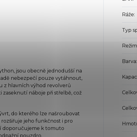
Ráže
:
Typ s
Režim
Barva
:
ython, jsou obecně jednodušší na
Kapac
případě nebezpečí pouze vytáhnout,
u z hlavních výhod revolverů
Celko
i zaseknutí náboje při střelbě, což
Celko
vývrt, do kterého lze našroubovat
ž rozšiřuje jeho funkčnost i pro
Hmot
ení doporučujeme k tomuto
odpažní pouzdro.