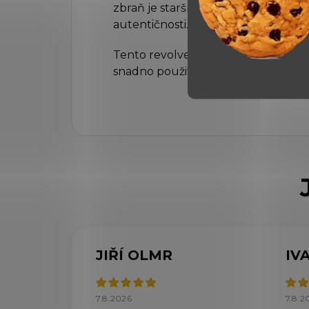
zbraň je starší nebo použitá, ale je
autentičnosti.
Tento revolver je ideální volbou pro
snadno použitelnou zbraň pro sebe
JIŘÍ OLMR
IV
7.8.2026
7.8.2