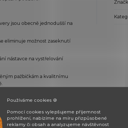
Značk
Kateg
very jsou obecně jednodušší na
se eliminuje možnost zaseknutí
ní nástavce na vystřelování
ěným pažbičkám a kvalitnímu
ě.
Používáme cookies 🍪
, že jeho plynové zbraně jsou
Pomocí cookies vylepšujeme příjemnost
 stylem, což dodává zbraním
prohlížení, nabízíme na míru přizpůsobené
reklamy či obsah a analyzujeme návštěvnost
 může tento styl připadat, že