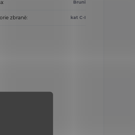
a
:
Bruni
orie zbraně
:
kat C-I