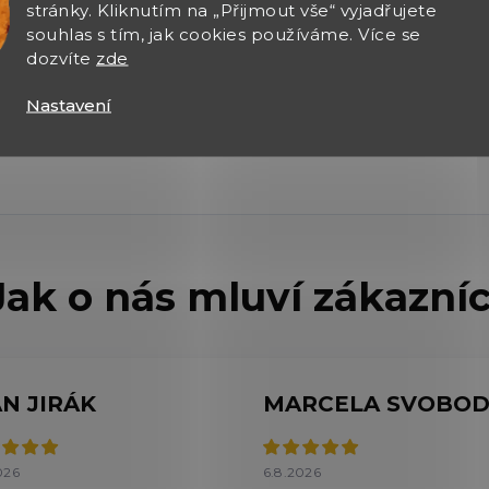
stránky. Kliknutím na „Přijmout vše“ vyjadřujete
 to záměrný design pro zvýšení
souhlas s tím, jak cookies používáme. Více se
dozvíte
zde
 ty, kdo hledají spolehlivou a
Nastavení
obranu nebo signální účely.
AN JIRÁK
026
6.8.2026