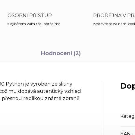
OSOBNÍ PŘÍSTUP
PRODEJNA V PR
s výběrem vám rádi poradíme
zastavte se za námi os
Hodnocení (2)
 Python je vyroben ze slitiny
Dop
, což mu dodává autentický vzhled
je přesnou replikou známé zbraně
Kateg
EAN
: