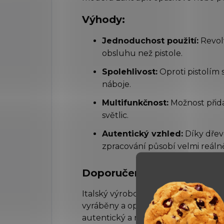
Výhody:
Jednoduchost použití:
Revol
obsluhu než pistole.
Spolehlivost:
Oproti pistolím 
náboje.
Multifunkčnost:
Možnost přidá
světlic.
Autentický vzhled:
Díky dřev
zpracování působí velmi reáln
Doporučení:
Italský výrobce BRUNI je známý tím
vyráběny a opracovány tzv. hrubým
autentický a reálný vzhled. Někomu