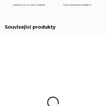
zastavte se za námi osobně
Tisíce produktů skladem
Související produkty
POUZE OSOBNÍ
POUZE OSOBNÍ
VYZVEDNUTÍ
VYZVEDNUTÍ
21118
9000
SKLADEM
VYPRODÁNO
(>5 KS)
Náboj Magtech cal.
Náboje Sellier &
454 Casull 454B
Bellot cal. 9mm
775 Kč
Luger 6,5g SP
480 Kč
Do košíku