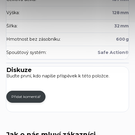
Výška
:
128 mm
Šířka
:
32 mm
Hmotnost bez zásobníku
:
600 g
Spoušťový systém
:
Safe Action®
Diskuze
Buďte první, kdo napíše příspěvek k této položce.
Přidat komentář