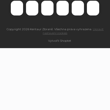
Copyright 2026
Kentaur Zbraně
. Všechna práva vyhrazena.
Upravit
nastavení cookies
Vytvořil Shoptet