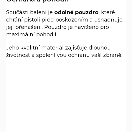
Součástí balení je
odolné pouzdro
, které
chrání pistoli před poškozením a usnadňuje
její přenášení. Pouzdro je navrženo pro
maximální pohodlí.
Jeho kvalitní materiál zajišťuje dlouhou
životnost a spolehlivou ochranu vaší zbraně.
Výhody produktu
Kompaktní velikost
Glock 19 je ideální pro skryté nošení díky své
kompaktní velikosti a nízké hmotnosti.
Vysoká kapacita