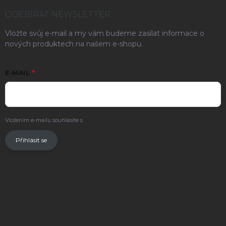
ODEBÍRAT NEWSLETTER
Vložte svůj e-mail a my vám budeme zasílat informace o
nových produktech na našem e-shopu.
E-MAIL
Vložením e-mailu souhlasíte s
podmínkami ochrany osobních údajů
.
Přihlásit se