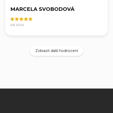
MARCELA SVOBODOVÁ
6.8.2026
Zobrazit další hodnocení
Z
á
p
a