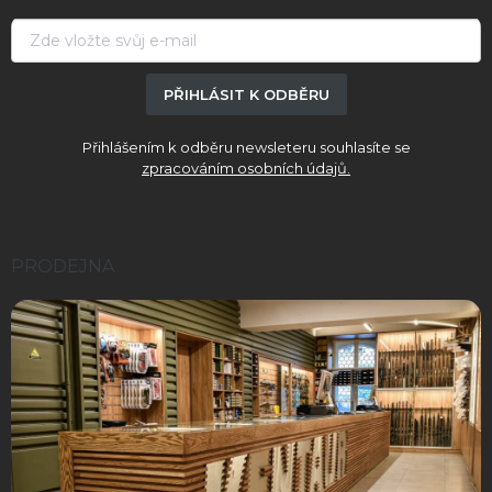
t
í
PŘIHLÁSIT K ODBĚRU
Přihlášením k odběru newsleteru souhlasíte se
zpracováním osobních údajů.
PRODEJNA