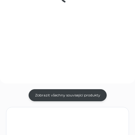
Do košíku
Tvar „Flat-nose“ zajišťuje
zasažení cíle plnou silou. Úsťová
Poloplášťové střely s měkkým
rychlost nábojů
hrotem. Jádro střely je olověné.
Magtech 454B je 548 metrů za
Přední část tohoto olověného
sekundu, s úsťovou energií 2.531
jádra není chráněna. Při
J. Cena za krabici 20 ks.
nárazu na cíl se deformuje do
hřibovitého tvaru, který...
Zobrazit všechny související produkty