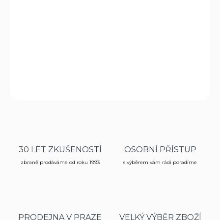
cena:
MOŽNOSTI
DORUČENÍ
Jedná se o používanou pistoli s pouzdrem a 3 zásobníky
DETAILNÍ INFORMACE
ZEPTAT SE
HLÍDAT
30 LET ZKUŠENOSTÍ
OSOBNÍ PŘÍSTUP
zbraně prodáváme od roku 1993
s výběrem vám rádi poradíme
PRODEJNA V PRAZE
VELKÝ VÝBĚR ZBOŽÍ