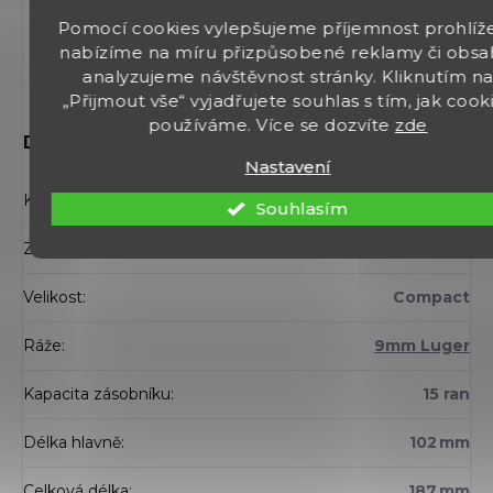
Pomocí cookies vylepšujeme příjemnost prohlíže
nabízíme na míru přizpůsobené reklamy či obsa
analyzujeme návštěvnost stránky. Kliknutím n
„Přijmout vše“ vyjadřujete souhlas s tím, jak cook
používáme. Více se dozvíte
zde
Doplňkové parametry
Nastavení
Kategorie
:
Zbraně
Souhlasím
Záruka
:
2 roky
Velikost
:
Compact
Ráže
:
9mm Luger
Kapacita zásobníku
:
15 ran
Délka hlavně
:
102 mm
Celková délka
:
187 mm