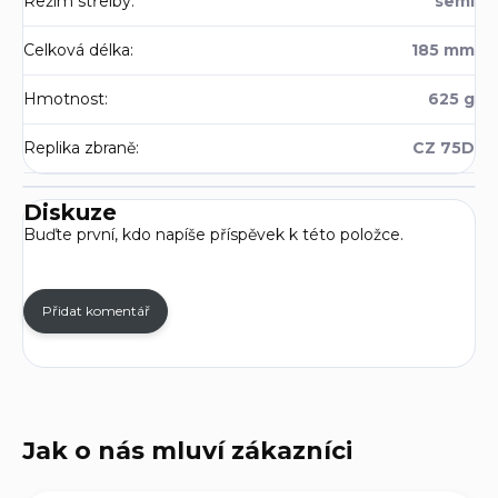
Režim střelby
:
semi
Celková délka
:
185 mm
Hmotnost
:
625 g
Replika zbraně
:
CZ 75D
Diskuze
Buďte první, kdo napíše příspěvek k této položce.
Přidat komentář