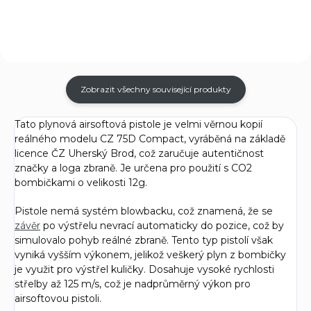
Zobrazit všechny související produkty
Tato plynová airsoftová pistole je velmi věrnou kopií
reálného modelu CZ 75D Compact, vyráběná na základě
licence ČZ Uherský Brod, což zaručuje autentičnost
značky a loga zbraně. Je určena pro použití s CO2
bombičkami o velikosti 12g.
Pistole nemá systém blowbacku, což znamená, že se
závěr
po výstřelu nevrací automaticky do pozice, což by
simulovalo pohyb reálné zbraně. Tento typ pistolí však
vyniká vyšším výkonem, jelikož veškerý plyn z bombičky
je využit pro výstřel kuličky. Dosahuje vysoké rychlosti
střelby až 125 m/s, což je nadprůměrný výkon pro
airsoftovou pistoli.