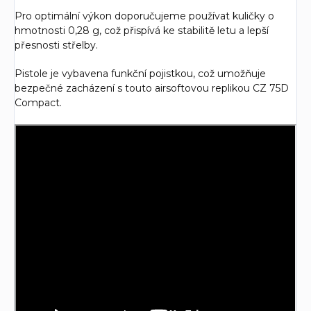
Pro optimální výkon doporučujeme používat kuličky o
hmotnosti 0,28 g, což přispívá ke stabilitě letu a lepší
přesnosti střelby.
Pistole je vybavena funkční pojistkou, což umožňuje
bezpečné zacházení s touto airsoftovou replikou CZ 75D
Compact.