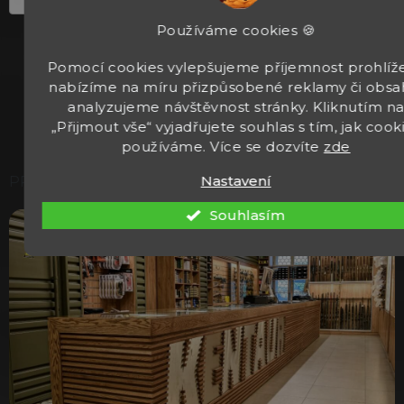
Používáme cookies 🍪
PŘIHLÁSIT K ODBĚRU
Pomocí cookies vylepšujeme příjemnost prohlíže
Přihlášením k odběru newsleteru souhlasíte se
nabízíme na míru přizpůsobené reklamy či obsa
zpracováním osobních údajů.
analyzujeme návštěvnost stránky. Kliknutím n
„Přijmout vše“ vyjadřujete souhlas s tím, jak cook
používáme. Více se dozvíte
zde
Nastavení
PRODEJNA
Souhlasím