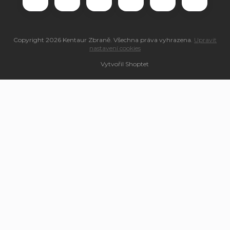
Copyright 2026
Kentaur Zbraně
. Všechna práva vyhrazena.
Upravit
nastavení cookies
Vytvořil Shoptet