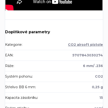
Doplňkové parametry
Kategorie
:
CO2 airsoft pistole
EAN
:
5707843030274
Ráže
:
6 mm/ .236
Systém pohonu
:
CO2
Střelivo BB 6 mm
:
0,25 g
Kapacita zásobníku
:
15