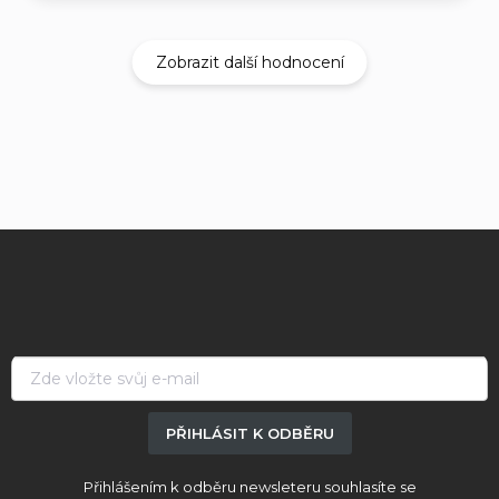
Zobrazit další hodnocení
Z
á
p
a
t
í
PŘIHLÁSIT K ODBĚRU
Přihlášením k odběru newsleteru souhlasíte se