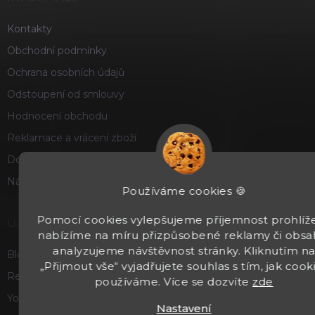
Kontakty
Obchodní podmínky
Ochrana osobních údajů
Odstoupení od smlouvy
Hodnocení obchodu
Reklamace a vrácení zboží
Doprava a platba
Náš příběh
Používáme cookies 🍪
Pomocí cookies vylepšujeme příjemnost prohlíže
UŽITEČNÉ
nabízíme na míru přizpůsobené reklamy či obsa
analyzujeme návštěvnost stránky. Kliknutím n
Blog
„Přijmout vše“ vyjadřujete souhlas s tím, jak cook
Recenze a hodnocení
používáme. Více se dozvíte
zde
Youtube
Nastavení