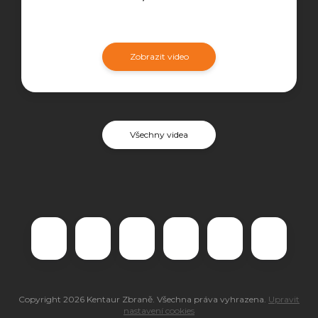
Zobrazit video
Všechny videa
Copyright 2026
Kentaur Zbraně
. Všechna práva vyhrazena.
Upravit
nastavení cookies