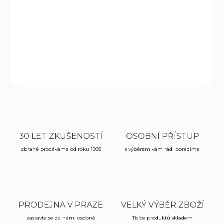
Krásná nůž s pevnou čepelí Damascus typu
Bowie
s
rukojetí z olivového dřeva a koženým pouzdrem.
DETAILNÍ INFORMACE
ZEPTAT SE
HLÍDAT
30 LET ZKUŠENOSTÍ
OSOBNÍ PŘÍSTUP
zbraně prodáváme od roku 1993
s výběrem vám rádi poradíme
PRODEJNA V PRAZE
VELKÝ VÝBĚR ZBOŽÍ
zastavte se za námi osobně
Tisíce produktů skladem