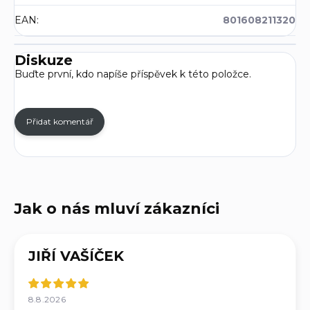
EAN
:
801608211320
Diskuze
Buďte první, kdo napíše příspěvek k této položce.
Přidat komentář
JIŘÍ VAŠÍČEK
8.8.2026