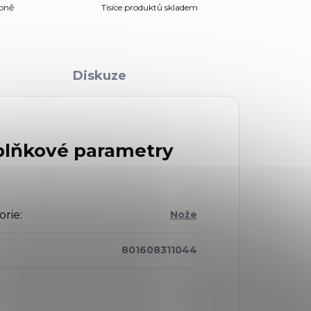
obně
Tisíce produktů skladem
Diskuze
lňkové parametry
orie
:
Nože
801608311044