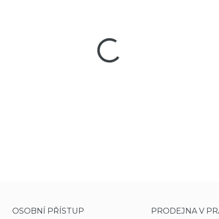
−
+
Krásná damašková dýka staro
starožitným designem, niklo
Hnědé kožené pouzdro za op
DETAILNÍ INFORMACE
OSOBNÍ PŘÍSTUP
PRODEJNA V PR