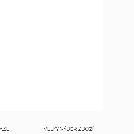
Přidat do košíku
žitného vzhledu.
Rukojeť z růžového dřeva se
vanými stříbrnými pruhy a mosaznými nýtky.
asek.
ZEPTAT SE
HLÍDAT
AZE
VELKÝ VÝBĚR ZBOŽÍ