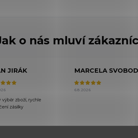
AN JIRÁK
026
6.8.2026
 výběr zboží, rychle
čení zásilky