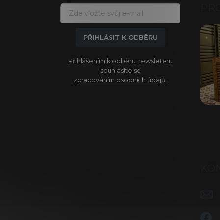
a
PR
t
í
PŘIHLÁSIT K ODBĚRU
Přihlášením k odběru newsleteru
souhlasíte se
zpracováním osobních údajů.
KO