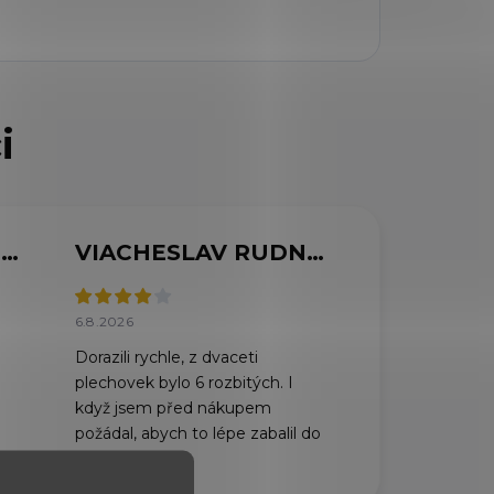
MARCELA SVOBODOVÁ
VIACHESLAV RUDNYTSKYI
6.8.2026
Dorazili rychle, z dvaceti
plechovek bylo 6 rozbitých. I
když jsem před nákupem
požádal, abych to lépe zabalil do
dvou krabic.