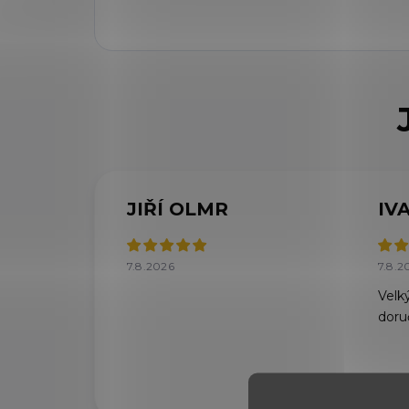
JIŘÍ OLMR
IV
7.8.2026
7.8.2
Velký
doru