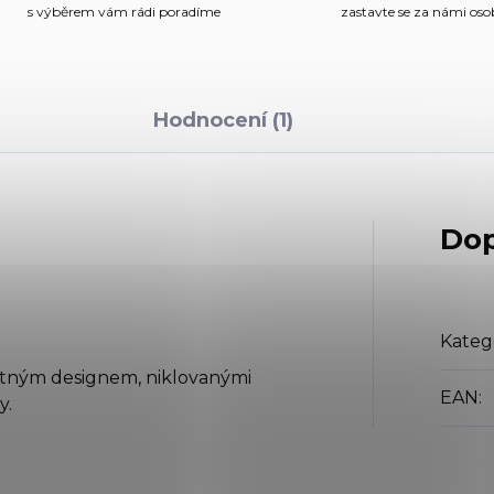
s výběrem vám rádi poradíme
zastavte se za námi os
Hodnocení (1)
Dop
Kateg
žitným designem, niklovanými
EAN
:
y.