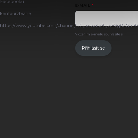
Facebooku
E-MAIL
kentaurzbrane
https://www.youtube.com/channel/UCgx4wnta8gwEVg0aGtc8
Vložením e-mailu souhlasíte s
podmínk
Přihlásit se