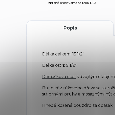
zbraně prodáváme od roku 1993
Popis
Délka celkem: 15 1/2"
Délka ostří: 9 1/2"
Damašková ocel
s dvojitým okrajem
Rukojeť z růžového dřeva se staro
stříbrnými pruhy a mosaznými nýtk
Hnědé kožené pouzdro za opasek.