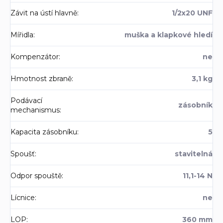
Závit na ústí hlavně
:
1/2x20 UNF
Mířidla
:
muška a klapkové hledí
Kompenzátor
:
ne
Hmotnost zbraně
:
3,1 kg
Podávací
zásobník
mechanismus
:
Kapacita zásobníku
:
5
Spoušť
:
stavitelná
Odpor spouště
:
11,1-14 N
Lícnice
:
ne
LOP
:
360 mm