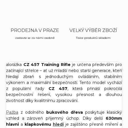
PRODEJNA V PRAZE
VELKÝ VÝBĚR ZBOŽÍ
zastavte se za námi osobně
Tisíce produktů skladem
alorážka
CZ 457 Training Rifle
je určena především pro
začínající střelce – ať už mladší nebo starší generace, kteří
hledají zbraň s jednoduchým ovládáním, stabilním
výkonem a maximální bezpečností. Tento model vychází
z populární řady
CZ 457
, která přináší pokročilá
bezpečnostní řešení, vysokou přesnost a dlouhou
životnost díky kvalitnímu zpracování.
Pažba
z odolného
bukového dřeva
poskytuje klasický
vzhled a zároveň příjemný úchop. Díky delší
630mm
hlavni
a
klapkovému
hledí
je zajištěno přesné míření a