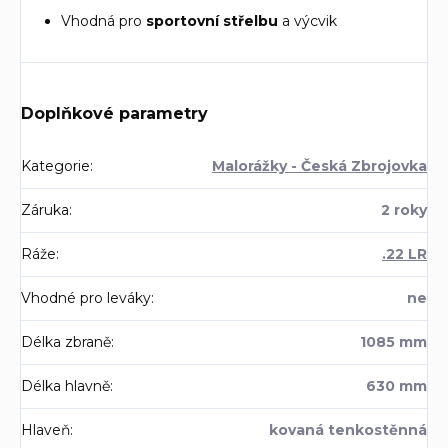
Vhodná pro
sportovní střelbu
a výcvik
Doplňkové parametry
Kategorie
:
Malorážky - Česká Zbrojovka
Záruka
:
2 roky
Ráže
:
.22 LR
Vhodné pro leváky
:
ne
Délka zbraně
:
1085 mm
Délka hlavně
:
630 mm
Hlaveň
:
kovaná tenkostěnná