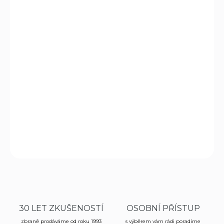
cena:
MOŽNOSTI
DORUČENÍ
−
+
Přidat do košíku
Malorážka
CZ 457 Training Rifle
v ráži
.22LR
je ideální
volbou pro začínající střelce. Nabízí vysokou
bezpečnost
,
přesnost
a
dlouhou životnost
.
DETAILNÍ INFORMACE
ZEPTAT SE
HLÍDAT
30 LET ZKUŠENOSTÍ
OSOBNÍ PŘÍSTUP
zbraně prodáváme od roku 1993
s výběrem vám rádi poradíme