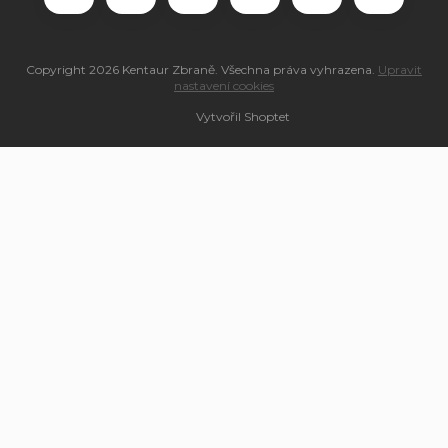
Copyright 2026
Kentaur Zbraně
. Všechna práva vyhrazena.
Upravit
nastavení cookies
Vytvořil Shoptet