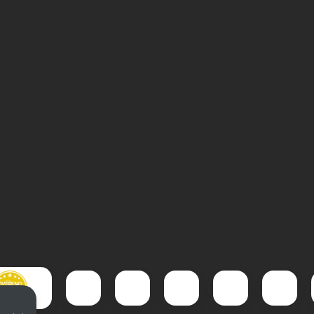
Pistole Umarex T4E TP 50
Gamo Replay 10 M
Gen2 cal 50
IGT Whisper GEN2 
4,5mm
Zobrazit video
Zobrazit video