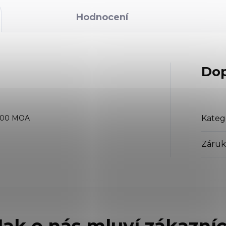
Hodnocení
Dop
≥ 100 MOA
Kateg
Záruk