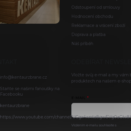
Odstoupení od smlouvy
Hodnocení obchodu
Reklamace a vrácení zboží
Doprava a platba
Náš příběh
NTAKT
ODEBÍRAT NEWSL
Vložte svůj e-mail a my vám
info
@
kentaurzbrane.cz
produktech na našem e-shop
Staňte se našimi fanoušky na
Facebooku
E-MAIL
kentaurzbrane
https://www.youtube.com/channel/UCgx4wnta8gwEVg0aGtc8
Vložením e-mailu souhlasíte s
podmínk