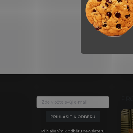
Z
á
p
a
PR
t
í
PŘIHLÁSIT K ODBĚRU
Přihlášením k odběru newsleteru