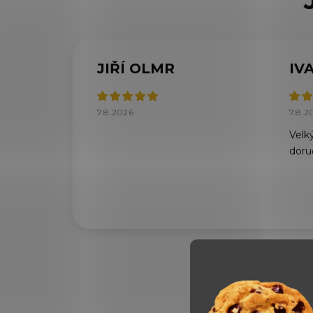
JIŘÍ OLMR
IV
7.8.2026
7.8.2
Velký
doru