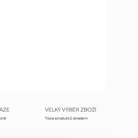
Přidat do košíku
 je vhodný pro střelbu na krátké vzdálenosti
třelbě, tak zároveň při lovu na naháňkách.
 červený bod ve velikosti 2 MOA. Kolimátor je
 dusíkem.
ZEPTAT SE
HLÍDAT
AZE
VELKÝ VÝBĚR ZBOŽÍ
obně
Tisíce produktů skladem