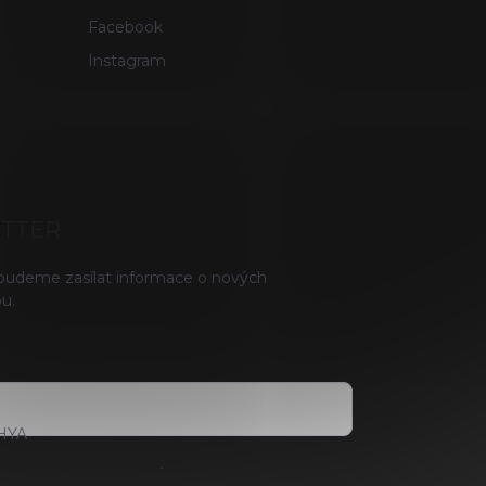
Facebook
Instagram
ETTER
 budeme zasílat informace o nových
u.
HYA
ami ochrany osobních údajů
.