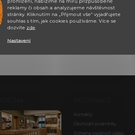
prohlížení, nabízíme na míru přizpůsobené
reklamy či obsah a analyzujeme návštěvnost
stránky. Kliknutím na „Přijmout vše“ vyjadřujete
souhlas s tím, jak cookies používáme. Více se
dozvíte
zde
Nastavení
ODEJNA
INFORMACE
Kontakty
Obchodní podmínky
Ochrana osobních údajů