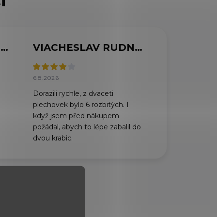
MARCELA SVOBODOVÁ
VIACHESLAV RUDNYTSKYI
6.8.2026
Dorazili rychle, z dvaceti
plechovek bylo 6 rozbitých. I
když jsem před nákupem
požádal, abych to lépe zabalil do
dvou krabic.