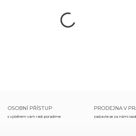
−
+
Kolimátor
FOMEI Foreman RDT2
jak při sportovní a taktické s
K pohotovému zamíření slouží
voděodolný a plněný suchým
DETAILNÍ INFORMACE
OSOBNÍ PŘÍSTUP
PRODEJNA V PR
s výběrem vám rádi poradíme
zastavte se za námi os