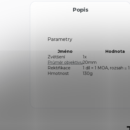
Popis
Parametry
Jméno
Hodnota
Zvětšení
1x
Průměr objektivu
20mm
Rektifikace
1 díl = 1 MOA, rozsah 
Hmotnost
130g