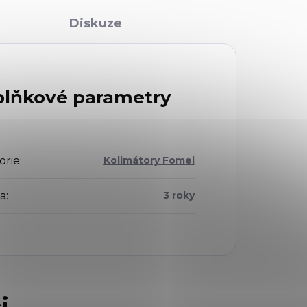
Diskuze
lňkové parametry
orie
:
Kolimátory Fomei
a
:
3 roky