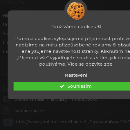
UŽITEČNÉ
Blog
Recenze a hodnocení
Používáme cookies 🍪
Youtube
Pomocí cookies vylepšujeme příjemnost prohlíže
Facebook
nabízíme na míru přizpůsobené reklamy či obsa
analyzujeme návštěvnost stránky. Kliknutím n
Instagram
„Přijmout vše“ vyjadřujete souhlas s tím, jak cook
používáme. Více se dozvíte
zde
KONTAKT
Nastavení
Souhlasím
info
@
kentaurzbrane.cz
Staňte se našimi fanoušky na Facebooku
kentaurzbrane
https://www.youtube.com/channel/UCgx4wnta8gwEVg