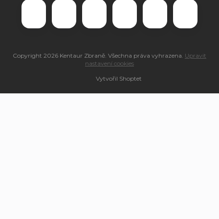
Copyright 2026
Kentaur Zbraně
. Všechna práva vyhrazena.
Upravit
nastavení cookies
Vytvořil Shoptet