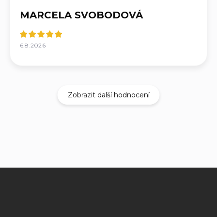
MARCELA SVOBODOVÁ
6.8.2026
Zobrazit další hodnocení
Z
á
p
a
t