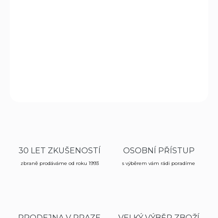
Kniha Karel IV. Na královské cestě
Rozhodli jsme se podpořit naše kamarády z Dětské opery
Praha! Zakoupením knížky podpoříte kulturní instituci,
která se věnuje zpívání pro děti!
DETAILNÍ INFORMACE
ZEPTAT SE
HLÍDAT
30 LET ZKUŠENOSTÍ
OSOBNÍ PŘÍSTUP
zbraně prodáváme od roku 1993
s výběrem vám rádi poradíme
PRODEJNA V PRAZE
VELKÝ VÝBĚR ZBOŽÍ