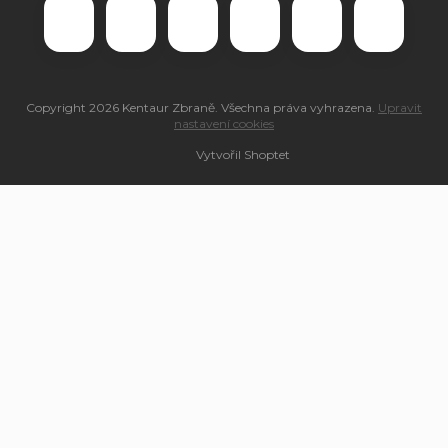
Copyright 2026
Kentaur Zbraně
. Všechna práva vyhrazena.
Upravit
nastavení cookies
Vytvořil Shoptet