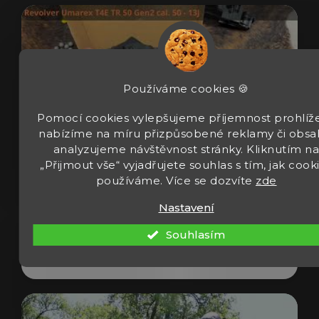
Používáme cookies 🍪
Pomocí cookies vylepšujeme příjemnost prohlíže
nabízíme na míru přizpůsobené reklamy či obsa
analyzujeme návštěvnost stránky. Kliknutím n
„Přijmout vše“ vyjadřujete souhlas s tím, jak cook
používáme. Více se dozvíte
zde
Revolver Umarex T4E TR 50 Gen2 cal 50
13J
Nastavení
Souhlasím
Zobrazit video