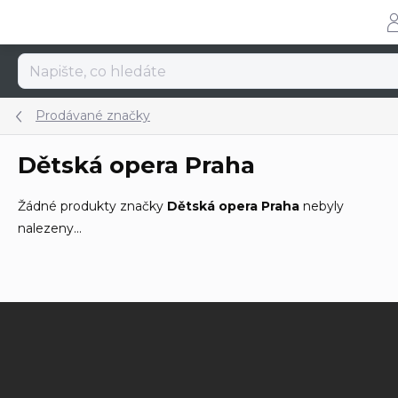
Přejít
na
obsah
Prodávané značky
Dětská opera Praha
Žádné produkty značky
Dětská opera Praha
nebyly
nalezeny...
Z
á
p
a
t