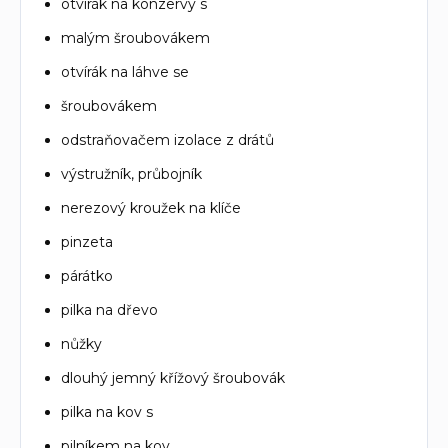
otvírák na konzervy s
malým šroubovákem
otvírák na láhve se
šroubovákem
odstraňovačem izolace z drátů
výstružník, průbojník
nerezový kroužek na klíče
pinzeta
párátko
pilka na dřevo
nůžky
dlouhý jemný křížový šroubovák
pilka na kov s
pilníkem na kov