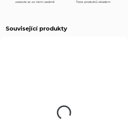
zastavte se za námi osobně
Tisíce produktů skladem
Související produkty
4.0822.4
4.0822.L
SKLADEM
SKLADEM
(2 KS)
(1 KS)
Pouzdro Victorinox
Pouzdro Victorinox
4.0822.4
4.0822.L
399 Kč
465 Kč
Do košíku
Do košíku