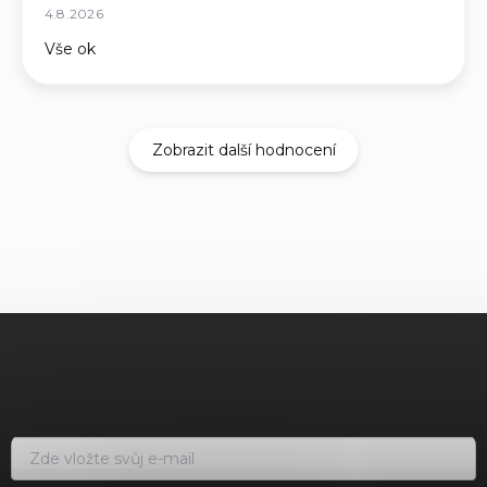
4.8.2026
Vše ok
Zobrazit další hodnocení
Z
á
p
a
t
í