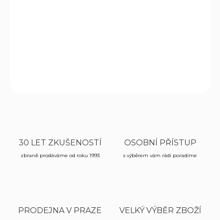
Velmi oblíbený kapesní nůž o velikosti 111 mm s pojistkou
se stane Vaším přítelem na všech cestách, při turistice, v
autě nebo třeba při kempování. K nadstandardní výbavě
patří pilka na kov či kleště.
DETAILNÍ INFORMACE
ZEPTAT SE
HLÍDAT
30 LET ZKUŠENOSTÍ
OSOBNÍ PŘÍSTUP
zbraně prodáváme od roku 1993
s výběrem vám rádi poradíme
PRODEJNA V PRAZE
VELKÝ VÝBĚR ZBOŽÍ