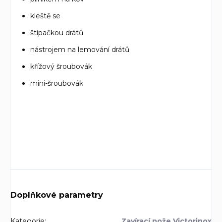
kleště se
štípačkou drátů
nástrojem na lemování drátů
křížový šroubovák
mini-šroubovák
Doplňkové parametry
Kategorie
:
Zavírací nože Victorinox