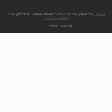
Copyright 2026
Kentaur Zbraně
. Všechna práva vyhrazena.
Upravit
nastavení cookies
Vytvořil Shoptet