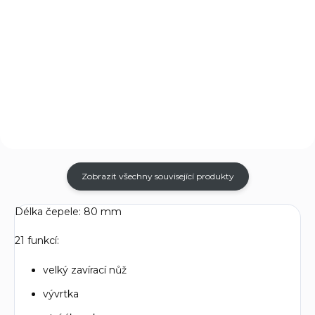
Plastové pouzdro pro nože o
Kožené pouzdro pro SwissTool
velikosti 111 mm se dvěma až
Spirit.
čtyřmi vrstvami želízek a
SwissTool Spirit.
Zobrazit všechny související produkty
Délka čepele: 80 mm
21 funkcí:
velký zavírací nůž
vývrtka