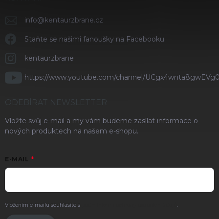
info
@
kentaurzbrane.cz
Staňte se našimi fanoušky na Facebooku
kentaurzbrane
https://www.youtube.com/channel/UCgx4wnta8gwEVg
ODEBÍRAT NEWSLETTER
Vložte svůj e-mail a my vám budeme zasílat informace o
nových produktech na našem e-shopu.
E-MAIL
Vložením e-mailu souhlasíte s
podmínkami ochrany osobních údajů
.