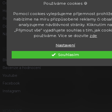
Odstoupení od smlouvy
Používáme cookies 🍪
Hodnocení obchodu
Pomocí cookies vylepšujeme příjemnost prohlíže
Reklamace a vrácení zboží
nabízíme na míru přizpůsobené reklamy či obsa
analyzujeme návštěvnost stránky. Kliknutím n
Doprava a platba
„Přijmout vše“ vyjadřujete souhlas s tím, jak cook
Náš příběh
používáme. Více se dozvíte
zde
Nastavení
UŽITEČNÉ
Souhlasím
Blog
Recenze a hodnocení
Youtube
Facebook
Instagram
KONTAKT