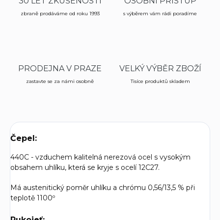
30 LET ZKUŠENOSTÍ
OSOBNÍ PŘÍSTUP
zbraně prodáváme od roku 1993
s výběrem vám rádi poradíme
PRODEJNA V PRAZE
VELKÝ VÝBĚR ZBOŽÍ
zastavte se za námi osobně
Tisíce produktů skladem
Čepel:
440C - vzduchem kalitelná nerezová ocel s vysokým
obsahem uhlíku, která se kryje s ocelí 12C27.
Má austenitický poměr uhlíku a chrómu 0,56/13,5 % při
teplotě 1100º
Rukojeť: