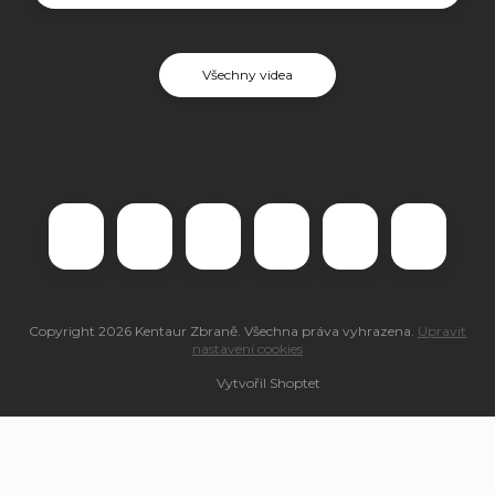
Všechny videa
Copyright 2026
Kentaur Zbraně
. Všechna práva vyhrazena.
Upravit
nastavení cookies
Vytvořil Shoptet