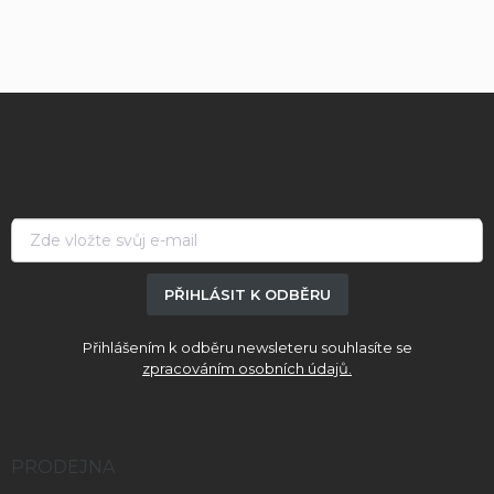
Z
á
p
a
t
í
PŘIHLÁSIT K ODBĚRU
Přihlášením k odběru newsleteru souhlasíte se
zpracováním osobních údajů.
PRODEJNA