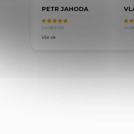
PETR JAHODA
VL
04/08/2026
04/0
Vše ok