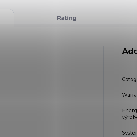
Rating
Add
Categ
Warra
Energ
výro
Systé