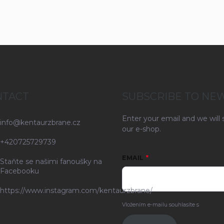
NTACT
SUBSCRIBE TO NE
Enter your email and we will
info
@
kentaurzbrane.cz
our e-shop.
+420725729739
EMAIL
Staňte se našimi fanoušky na
Facebooku
https://www.instagram.com/kentaurzbrane/
Vložením e-mailu souhlasíte s
podmínk