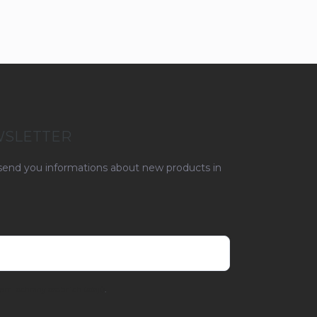
WSLETTER
 send you informations about new products in
ami ochrany osobních údajů
.