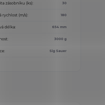
ta zásobníku (ks)
:
30
 rychlost (m/s)
:
180
vá délka
:
654 mm
nost
:
3000 g
ce
:
Sig Sauer