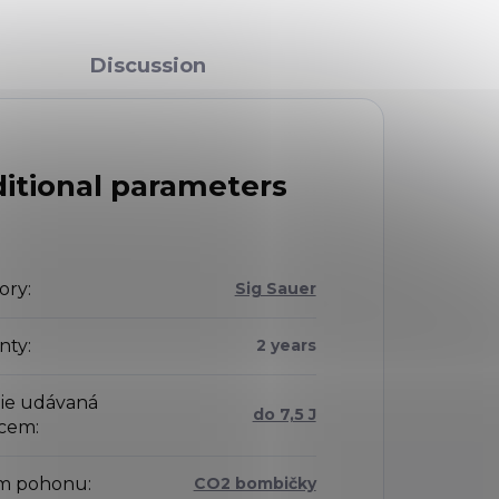
Discussion
itional parameters
ory
:
Sig Sauer
nty
:
2 years
ie udávaná
do 7,5 J
bcem
:
m pohonu
:
CO2 bombičky