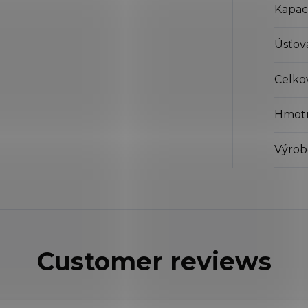
Kapaci
Úsťová
Celko
Hmot
Výrob