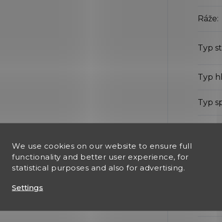
Ráže
:
Typ st
Typ h
Typ s
Pojist
We use cookies on our website to ensure full
Montáž
functionality and better user experience, for
statistical purposes and also for advertising.
Barva
:
Settings
Mater