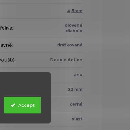
4,5mm
olověné
řeliva
:
diabolo
lavně
:
drážkovaná
pouště
:
Double Action
ka proti výstřelu
:
ano
ní lišta
:
22 mm
černá
Accept
iál pažby
:
plast