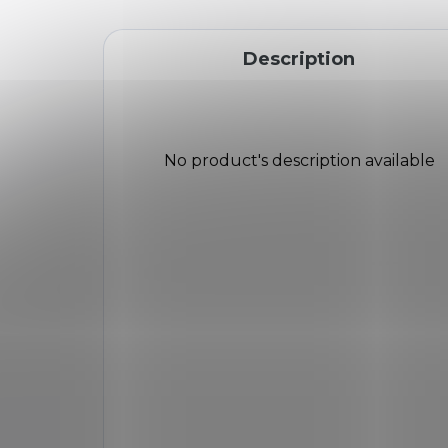
Description
No product's description available