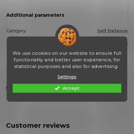
Additional parameters
Category
:
Self Defense
EAN
:
8594007491371
We use cookies on our website to ensure full
functionality and better user experience, for
Discussion
statistical purposes and also for advertising.
Be the first who will post an article to this item!
Settings
Accept
Add a comment