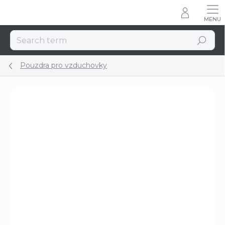
Skip
to
content
Search
Pouzdra pro vzduchovky
Rating details
3 ratings
BRAND:
GAMO