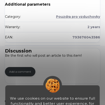
Additional parameters
Category
:
Pouzdra pro vzduchovky
Warranty
:
2 years
EAN
:
793676043586
Discussion
Be the first who will post an article to this item!
Add a comment
We use cookies on our website to ensure full
functionality and better user experience, for