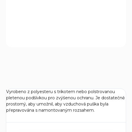
Přepravní pouzdro 120 cm na dlouhou zbraň.
DETAILED INFORMATION
ASK
WATCH
Vyrobeno z polyesteru s trikotem nebo polstrovanou
pletenou podšívkou pro zvýšenou ochranu. Je dostatečně
prostorný, aby umožnil, aby vzduchová puška byla
přepravována s namontovaným rozsahem.