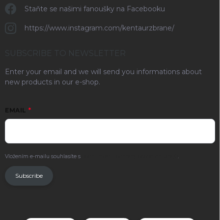
Staňte se našimi fanoušky na Facebooku
https://www.instagram.com/kentaurzbrane/
SUBSCRIBE TO NEWSLETTER
Enter your email and we will send you informations about
new products in our e-shop.
EMAIL
Vložením e-mailu souhlasíte s
podmínkami ochrany osobních údajů
.
Subscribe