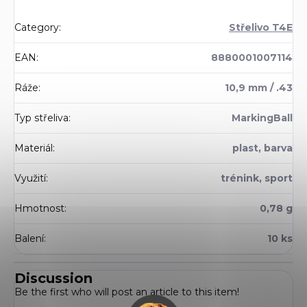
Category
:
Střelivo T4E
EAN
:
8880001007114
Ráže
:
10,9 mm / .43
Typ střeliva
:
MarkingBall
Materiál
:
plast, barva
Využití
:
trénink, sport
Hmotnost
:
0,78 g
Balení
:
10 ks
Discussion
Be the first who will post an article to this item!