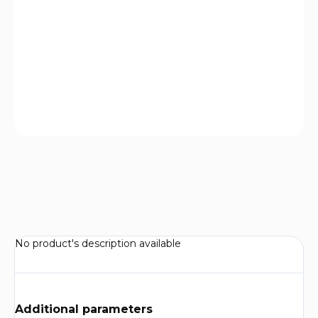
DELIVERY
OPTIONS
−
+
Add to cart
ASK
WATCH
No product's description available
Additional parameters