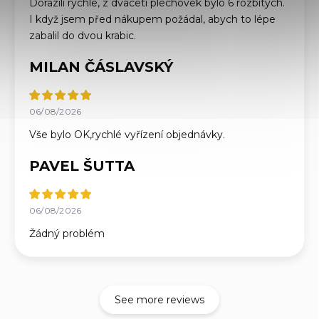
Dorazili rychle, z dvaceti plechovek bylo 6 rozbitých.
I když jsem před nákupem požádal, abych to lépe
zabalil do dvou krabic.
MILAN ČÁSLAVSKÝ
06/08/2026
Vše bylo OK,rychlé vyřízení objednávky.
PAVEL ŠUTTA
06/08/2026
Žádný problém
See more reviews