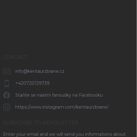
o
o
t
e
r
CONTACT
info
@
kentaurzbrane.cz
+420725729739
Staňte se našimi fanoušky na Facebooku
https://www.instagram.com/kentaurzbrane/
SUBSCRIBE TO NEWSLETTER
Enter your email and we will send you informations about