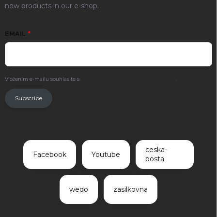
new products in our e-shop.
EMAIL
Vložením e-mailu souhlasíte s
podmínkami ochrany osobních údajů
.
Subscribe
ceska-
Facebook
Youtube
posta
wedo
zasilkovna