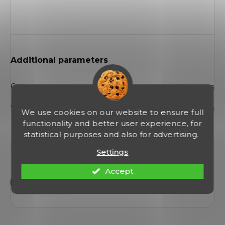
Additional parameters
Category
:
Weapons
Warranty
:
2 years
We use cookies on our website to ensure full
functionality and better user experience, for
statistical purposes and also for advertising.
Discussion
Be the first who will post an article to this item!
Settings
Accept
Add a comment