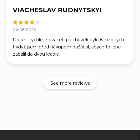
VIACHESLAV RUDNYTSKYI
06/08/2026
Dorazili rychle, z dvaceti plechovek bylo 6 rozbitých.
I když jsem před nákupem požádal, abych to lépe
zabalil do dvou krabic.
See more reviews
F