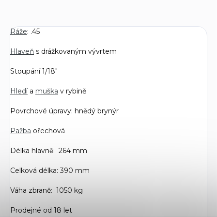
Ráže
: .45
Hlaveň
s drážkovaným vývrtem
Stoupání 1/18"
Hledí
a
muška
v rybině
Povrchové úpravy: hnědý brynýr
Pažba
ořechová
Délka hlavně: 264 mm
Celková délka: 390 mm
Váha zbraně: 1050 kg
Prodejné od 18 let