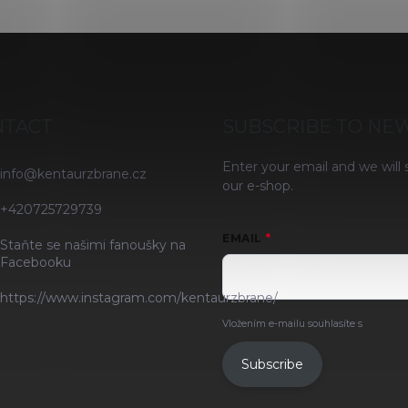
NTACT
SUBSCRIBE TO NE
Enter your email and we will
info
@
kentaurzbrane.cz
our e-shop.
+420725729739
EMAIL
Staňte se našimi fanoušky na
Facebooku
https://www.instagram.com/kentaurzbrane/
Vložením e-mailu souhlasíte s
podmínk
Subscribe