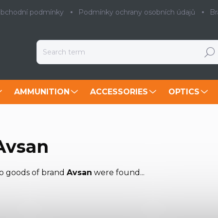
bchodní podmínky
Podmínky ochrany osobních údajů
Br
Searc
AMMUNITION
ACCESSORIES
OPTICS
Avsan
o goods of brand
Avsan
were found...