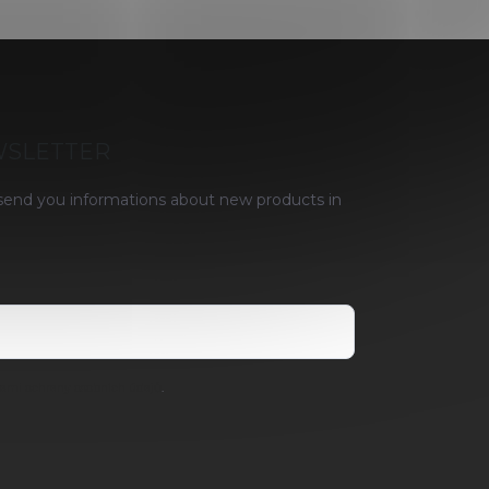
WSLETTER
 send you informations about new products in
ami ochrany osobních údajů
.