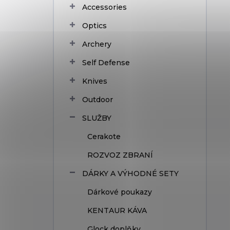
Accessories
Optics
Archery
Self Defense
Knives
Outdoor
SLUŽBY
Cerakote
ROZVOZ ZBRANÍ
DÁRKY A VÝHODNÉ SETY
Dárkové poukazy
KENTAUR KÁVA
Glock doplňky