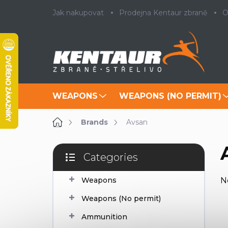
Skip
Jak nakupovat
Prodejna Kentaur zbraně
O
to
content
WEAPONS
WEAPONS (NO PERMIT)
Home
Brands
Avsan
S
Categories
i
Skip
d
categories
Weapons
N
e
b
Weapons (No permit)
a
r
Ammunition