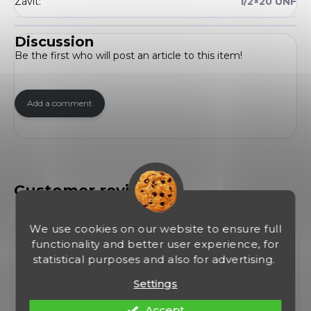
Závit
:
1/2×20 UNF
Discussion
Be the first who will post an article to this item!
Add a comment
We use cookies on our website to ensure full
JIŘÍ VAŠÍČEK
functionality and better user experience, for
statistical purposes and also for advertising.
08/08/2026
Settings
Super ceny Super výběr Rychlost dodání Kvalitně
Accept