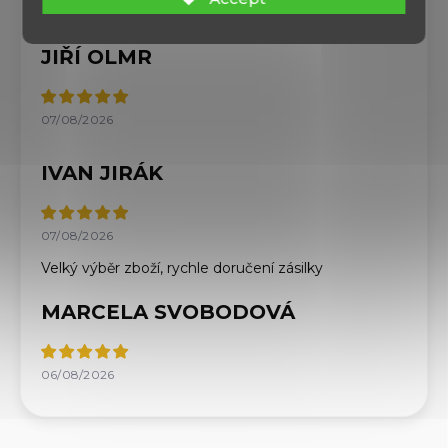
zabaleno Profesionální přístup a komunikace
JIŘÍ OLMR
07/08/2026
IVAN JIRÁK
07/08/2026
Velký výběr zboží, rychle doručení zásilky
MARCELA SVOBODOVÁ
06/08/2026