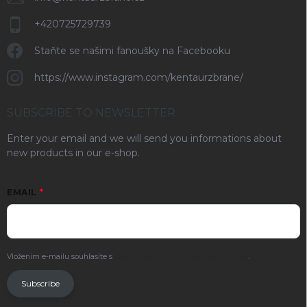
+420725729739
Staňte se našimi fanoušky na Facebooku
https://www.instagram.com/kentaurzbrane/
SUBSCRIBE TO NEWSLETTER
Enter your email and we will send you informations about
new products in our e-shop.
EMAIL
Vložením e-mailu souhlasíte s
podmínkami ochrany osobních údajů
.
Subscribe