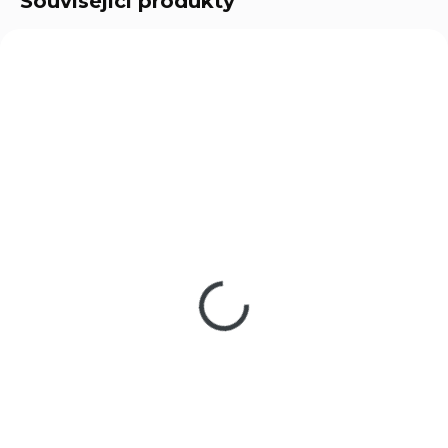
Související produkty
74721
8379
SKLADEM
VYPRODÁNO
(2 KS)
Vzduchovka
Vzduchová pistole
Crosman 2100B cal.
Crosman 1377 Black
4,5mm
cal. 4,5mm
1 990 Kč
2 750 Kč
Do košíku
Do košíku
Crosman 2100B cal. 4,5 mm je
Jednoranná vzduchová pistole
lehká a spolehlivá pumpovací
od amerického výrobce
vzduchovka vhodná pro
Crosman, se závitovanou
začátečníky i rekreační střelce.