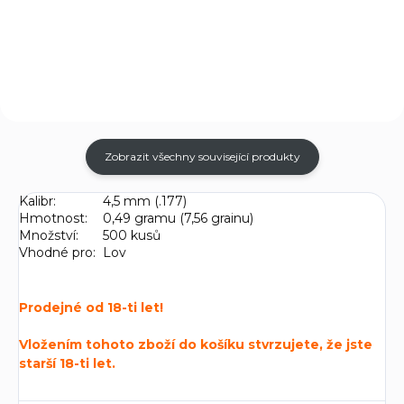
ocelovou hlavní ráže 4,5 mm
Nabízí nastavitelný výkon,
pro přesnou terčovou střelbu,
snadné ovládání a přesnou
možnost střelby i na 25m.
střelbu na...
Zobrazit všechny související produkty
Kalibr:
4,5 mm (.177)
Hmotnost:
0,49 gramu (7,56 grainu)
Množství:
500 kusů
Vhodné pro:
Lov
Prodejné od 18-ti let!
Vložením tohoto zboží do košíku stvrzujete, že jste
starší 18-ti let.