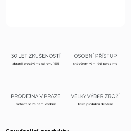
DETAILNÍ INFORMACE
ZEPTAT SE
HLÍDAT
30 LET ZKUŠENOSTÍ
OSOBNÍ PŘÍSTUP
zbraně prodáváme od roku 1993
s výběrem vám rádi poradíme
PRODEJNA V PRAZE
VELKÝ VÝBĚR ZBOŽÍ
zastavte se za námi osobně
Tisíce produktů skladem