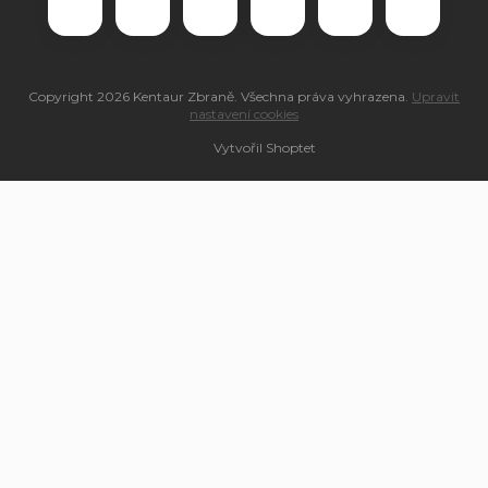
Copyright 2026
Kentaur Zbraně
. Všechna práva vyhrazena.
Upravit
nastavení cookies
Vytvořil Shoptet