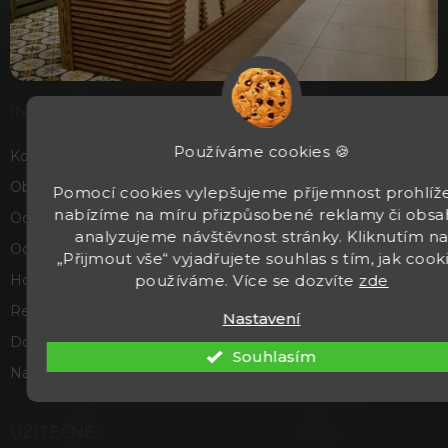
INFORMACE
Používáme cookies 🍪
Kontakty
Obchodní podmínky
Pomocí cookies vylepšujeme příjemnost prohlíže
nabízíme na míru přizpůsobené reklamy či obsa
Ochrana osobních údajů
analyzujeme návštěvnost stránky. Kliknutím n
Odstoupení od smlouvy
„Přijmout vše“ vyjadřujete souhlas s tím, jak cook
Hodnocení obchodu
používáme. Více se dozvíte
zde
Reklamace a vrácení zboží
Nastavení
Doprava a platba
Souhlasím
Náš příběh
UŽITEČNÉ