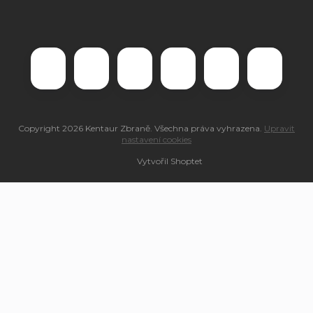
Copyright 2026
Kentaur Zbraně
. Všechna práva vyhrazena.
Upravit
nastavení cookies
Vytvořil Shoptet