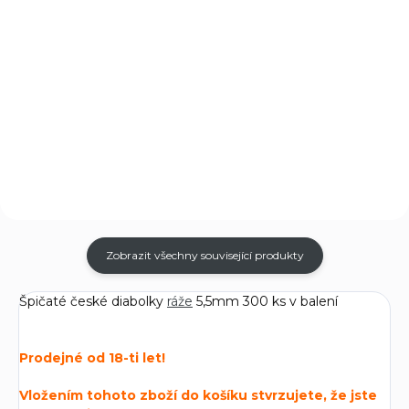
Do košíku
Jednoranná vzduchová pistole
od amerického výrobce
Skvělá jednoranná vzduchová
Crosman, se závitovanou
pistole Crosman 2240 CO2 5,5
ocelovou hlavní ráže 5,5 mm
mm (.22). Nabízí nevšední
pro přesnou terčovou střelbu.
přesnost a spolehlivost.
Zobrazit všechny související produkty
Špičaté české diabolky
ráže
5,5mm 300 ks v balení
Prodejné od 18-ti let!
Vložením tohoto zboží do košíku stvrzujete, že jste