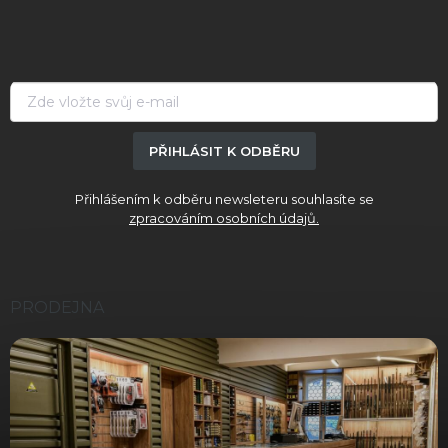
p
a
t
í
PŘIHLÁSIT K ODBĚRU
Přihlášením k odběru newsleteru souhlasíte se
zpracováním osobních údajů.
PRODEJNA