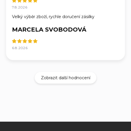
7.8.2026
Velký výběr zboží, rychle doručení zásilky
MARCELA SVOBODOVÁ
6.8.2026
Zobrazit další hodnocení
Z
á