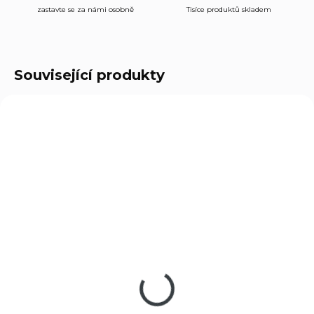
zastavte se za námi osobně
Tisíce produktů skladem
Související produkty
43016
43002
NA OBJEDNÁVKU U DODAVATELE
SKLADEM
Vzduchová pistole
(1 KS)
Crosman 1322 cal.
Vzduchová pistole
5,5mm
Crosman 2240 cal.
5,5 mm
2 750 Kč
2 490 Kč
Do košíku