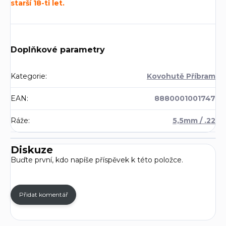
starší 18-ti let.
Doplňkové parametry
Kategorie
:
Kovohutě Příbram
EAN
:
8880001001747
Ráže
:
5,5mm / .22
Diskuze
Buďte první, kdo napíše příspěvek k této položce.
Přidat komentář