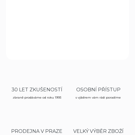
−
+
Přidat do košíku
Špičaté české diabolky
ráže
5,5mm 300 ks v balení.
DETAILNÍ INFORMACE
ZEPTAT SE
HLÍDAT
30 LET ZKUŠENOSTÍ
OSOBNÍ PŘÍSTUP
zbraně prodáváme od roku 1993
s výběrem vám rádi poradíme
PRODEJNA V PRAZE
VELKÝ VÝBĚR ZBOŽÍ