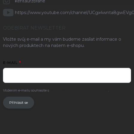
kentaurzbrane
https://www.youtube.com/channel/UCgx4wnta8gwEVg
ODEBÍRAT NEWSLETTER
Vložte svůj e-mail a my vám budeme zasílat informace o
nových produktech na našem e-shopu.
E-MAIL
Vložením e-mailu souhlasíte s
podmínkami ochrany osobních údajů
.
Přihlásit se