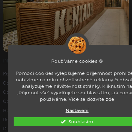
INFORMACE
Používáme cookies 🍪
Pomocí cookies vylepšujeme příjemnost prohlíže
Kontakty
nabízíme na míru přizpůsobené reklamy či obsa
Obchodní podmínky
analyzujeme návštěvnost stránky. Kliknutím n
Ochrana osobních údajů
„Přijmout vše“ vyjadřujete souhlas s tím, jak cook
používáme. Více se dozvíte
zde
Odstoupení od smlouvy
Nastavení
Hodnocení obchodu
Reklamace a vrácení zboží
Souhlasím
Doprava a platba