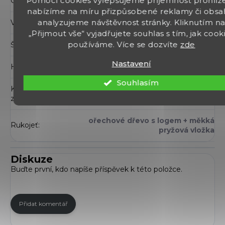
Pomocí cookies vylepšujeme příjemnost prohlíže
Celková délka
:
273 mm
nabízíme na míru přizpůsobené reklamy či obsa
analyzujeme návštěvnost stránky. Kliknutím n
Výška
:
159 mm
„Přijmout vše“ vyjadřujete souhlas s tím, jak cook
používáme. Více se dozvíte
zde
Šířka
:
32 mm
Nastavení
Hmotnost
:
1992 g (prázdná)
Souhlasím
Kapacita
8 nábojů
zásobníku
:
ořechové dřevo s logem + měkká
Rukojeť
:
pryžová vložka
Diskuze
Buďte první, kdo napíše příspěvek k této položce.
Přidat komentář