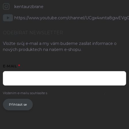
kentaurzbrane
https://www.youtube.com/channel/UCgx4wnta8gwEVg
ODEBÍRAT NEWSLETTER
Vložte svůj e-mail a my vám budeme zasílat informace o
nových produktech na našem e-shopu.
E-MAIL
Vložením e-mailu souhlasíte s
podmínkami ochrany osobních údajů
.
Přihlásit se