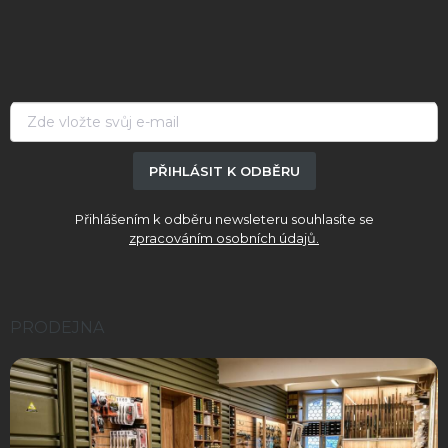
á
p
a
t
í
PŘIHLÁSIT K ODBĚRU
Přihlášením k odběru newsleteru souhlasíte se
zpracováním osobních údajů.
PRODEJNA