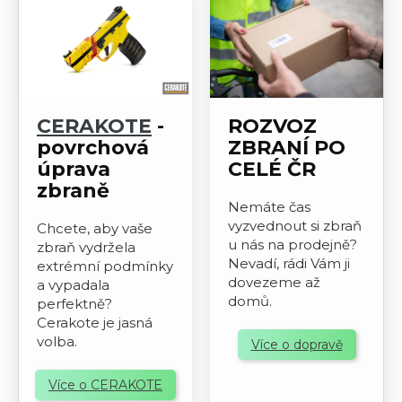
CERAKOTE
-
ROZVOZ
povrchová
ZBRANÍ PO
úprava
CELÉ ČR
zbraně
Nemáte čas
vyzvednout si zbraň
Chcete, aby vaše
u nás na prodejně?
zbraň vydržela
Nevadí, rádi Vám ji
extrémní podmínky
dovezeme až
a vypadala
domů.
perfektně?
Cerakote je jasná
volba.
Více o dopravě
Více o CERAKOTE