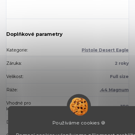
Doplňkové parametry
Kategorie
:
Pistole Desert Eagle
Záruka
:
2 roky
Velikost
:
Full size
Ráže
:
.44 Magnum
Vhodné pro
ano
leváky
:
Délka hlavně
:
152 mm
Používáme cookies 🍪