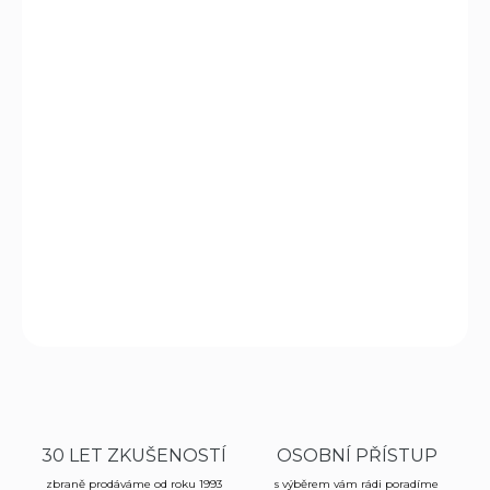
cena:
MOŽNOSTI
DORUČENÍ
−
+
Přidat do košíku
Desert Eagle XIX C-H 6" cal. .44 Magnum
je luxusní
poloautomatická pistole
s unikátním designem, zlatým
spouštěčem a rukojetí z ořechového dřeva.
DETAILNÍ INFORMACE
ZEPTAT SE
HLÍDAT
30 LET ZKUŠENOSTÍ
OSOBNÍ PŘÍSTUP
zbraně prodáváme od roku 1993
s výběrem vám rádi poradíme