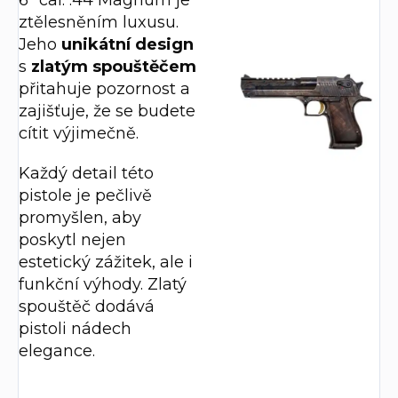
6" cal. .44 Magnum je
ztělesněním luxusu.
Jeho
unikátní design
s
zlatým spouštěčem
přitahuje pozornost a
zajišťuje, že se budete
cítit výjimečně.
Každý detail této
pistole je pečlivě
promyšlen, aby
poskytl nejen
estetický zážitek, ale i
funkční výhody. Zlatý
spouštěč dodává
pistoli nádech
elegance.