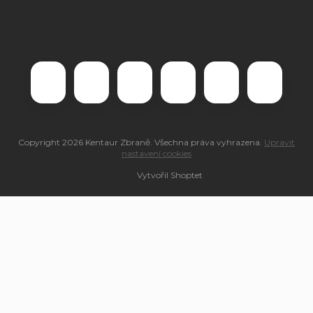
Copyright 2026
Kentaur Zbraně
. Všechna práva vyhrazena.
Upravit
nastavení cookies
Vytvořil Shoptet