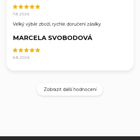
7.8.2026
Velký výběr zboží, rychle doručení zásilky
MARCELA SVOBODOVÁ
6.8.2026
Zobrazit další hodnocení
Z