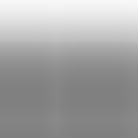
61 300 Kč
55 600 Kč
Do košíku
Do košíku
Samonabíjecí puška Daniel
Samonabíjecí puška Da
Defense DD MK18
Defense DDM4 300S 
MilSpec v ráži 223 Rem.
ráži 300AAC je naprost
špičkově zpracovaná, s
nulovými vůlemi a osa
za studena kovanou hla
ROZVOZ PO CELÉ ČR
ROZVOZ PO CELÉ ČR
02-088-15126-011
02-088-22220