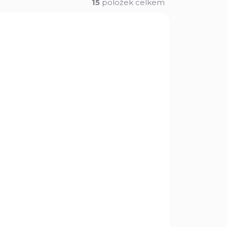
15
položek celkem
ROZVOZ PO CELÉ ČR
7327
02-088-17024
VKU
NA OBJEDNÁVKU
D
Daniel Defense DD
MK18 FDE
65 600 Kč
Do košíku
niel
Samonabíjecí puška Daniel