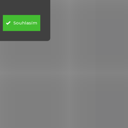
Souhlasím
VKU
NA OBJEDNÁVKU
Daniel Defense
DDM4 V7 PRO
59 900 Kč
Do košíku
niel
Samonabíjecí puška Daniel
Defense DDM4 V7 PRO v
ráži 223 Rem.