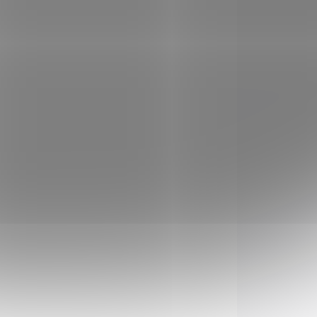
ROZVOZ PO CELÉ ČR
-047
02-128-16550-P
VKU
NA OBJEDNÁVKU
Daniel Defense
DDM4V7 P Law
Tactical (sklopná
pažba) cal. 223 Rem
54 300 Kč
Do košíku