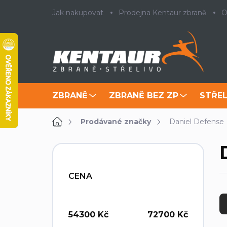
Přejít
Jak nakupovat
Prodejna Kentaur zbraně
O
na
obsah
ZBRANĚ
ZBRANĚ BEZ ZP
STŘEL
Domů
Prodávané značky
Daniel Defense
P
o
s
CENA
t
Ř
r
a
a
z
n
54300
Kč
72700
Kč
e
n