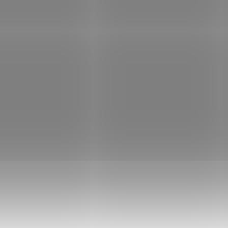
ROZVOZ PO CELÉ ČR
ROZVOZ PO CELÉ ČR
02-128-02364-047
02-128-15049
NA OBJEDNÁVKU
NA OBJEDNÁ
Daniel Defense
Daniel Defense
DDM4 V7 PRO
DDM4 V7S LW
Rattlecan
61 300 Kč
61 300 Kč
Do košíku
Do košíku