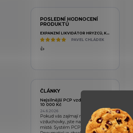
POSLEDNÍ HODNOCENÍ
PRODUKTŮ
EXPANZNÍ LIKVIDÁTOR HRYZCŮ, KRTKŮ - MODEL W2
PAVEL CHLÁDEK
👍
ČLÁNKY
Nejsilnější PCP vzduchovky do
10 000 Kč
24.6.2026
Pokud vás zajímají nejsilnější PCP
vzduchovky, jste na správném
místě. Systém PCP (Pre-Charged