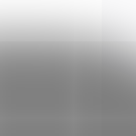
64 200 Kč
Do košíku
niel
Samonabíjecí puška Daniel
v
Defense DDM4 A1 v ráži
o
223 Rem.
zena
vní.
ROZVOZ PO CELÉ ČR
-047
02-088-04228-047