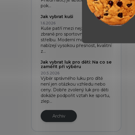
Pneumatic) je absolutní špička,
pok...
Jak vybrat kuši
1.6.2026
Kuše patří mezi nejzajímavější
zbraně pro sportovní i rekreační
střelbu. Moderní modely dnes
nabízejí vysokou přesnost, kvalitní
z...
Jak vybrat luk pro děti: Na co se
zaměřit při výběru
20.5.2026
Výběr správného luku pro dítě
není jen otázkou vzhledu nebo
ceny. Dobře zvolený luk pro děti
dokáže podpořit vztah ke sportu,
zlep...
Archiv