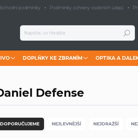
bchodní podmínky
Podmínky ochrany osobních údajů
Pr
Hledat
IVO
DOPLŇKY KE ZBRANÍM
OPTIKA A DALE
Daniel Defense
DOPORUČUJEME
NEJLEVNĚJŠÍ
NEJDRAŽŠÍ
NE