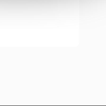
niel
SAMONABÍJECÍ PUŠKA
W v
DANIEL DEFENSE
M4 V7P Law Tactical
Sklopná stavitelná pažba
DD Black + pažba Tactical
SOB Pistol Stabilizing
Brace Black jako náhradní...