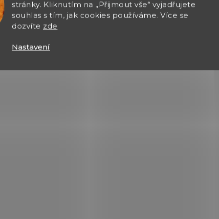
stránky. Kliknutím na „Přijmout vše“ vyjadřujete
souhlas s tím, jak cookies používáme. Více se
dozvíte
zde
Nastavení
NA OBJEDNÁVKU
NA OBJEDNÁ
Daniel Defense
Daniel Defense
DDM4 V4S
DDM4 V7 MilSpec
59 900 Kč
64 200 Kč
Do košíku
Do košíku
Samonabíjecí puška Daniel
Samonabíjecí puška Da
Defense DDM4 V4S v ráži
Defense DDM4 V7
223 Rem.
MilSpec v ráži 223 Rem.
byla navržena pro
sportovní střelbu.