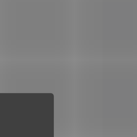
VKU
NA OBJEDNÁVKU
Daniel Defense
l.
DDM4 PDW SBR
Cobalt cal. 300
Blackout
69 900 Kč
Do košíku
erá
Pokud sháníte zbraň která
ch
vás nenechá na holičkách
ice
v krizové situaci, jen velice
dat
těžko se vám bude hledat
lepší volbu než Daniel
Defense. A protože je
u...
DDM4 PDW jako na míru...
ROZVOZ PO CELÉ ČR
-047
02-128-16541-047