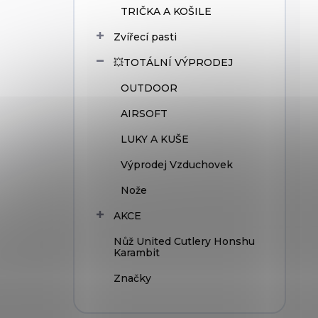
TRIČKA A KOŠILE
Zvířecí pasti
💥TOTÁLNÍ VÝPRODEJ
OUTDOOR
AIRSOFT
LUKY A KUŠE
Výprodej Vzduchovek
Nože
AKCE
Nůž United Cutlery Honshu
Karambit
Značky