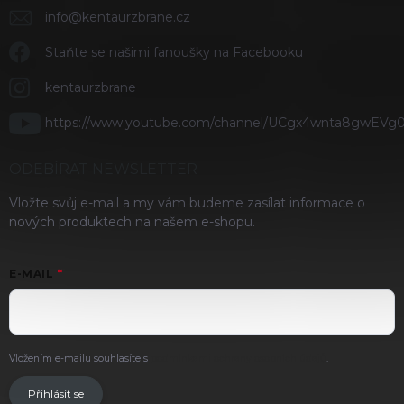
info
@
kentaurzbrane.cz
Staňte se našimi fanoušky na Facebooku
kentaurzbrane
https://www.youtube.com/channel/UCgx4wnta8gwEVg
ODEBÍRAT NEWSLETTER
Vložte svůj e-mail a my vám budeme zasílat informace o
nových produktech na našem e-shopu.
E-MAIL
Vložením e-mailu souhlasíte s
podmínkami ochrany osobních údajů
.
Přihlásit se