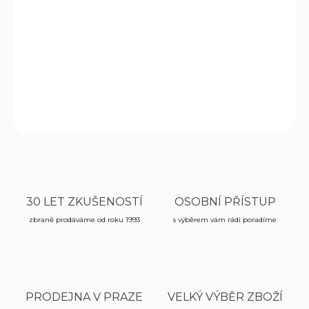
DORUČENÍ
−
+
Přidat do košíku
DETAILNÍ INFORMACE
ZEPTAT SE
HLÍDAT
30 LET ZKUŠENOSTÍ
OSOBNÍ PŘÍSTUP
zbraně prodáváme od roku 1993
s výběrem vám rádi poradíme
PRODEJNA V PRAZE
VELKÝ VÝBĚR ZBOŽÍ