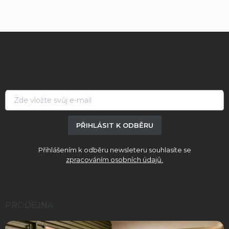
Z
á
p
a
t
í
PŘIHLÁSIT K ODBĚRU
Přihlášením k odběru newsleteru souhlasíte se
zpracováním osobních údajů.
PRODEJNA