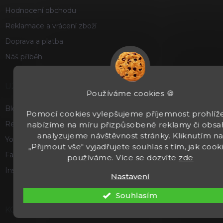
Hodnocení obchodu
Reklamace a vrácení zboží
Doprava a platba
Náš příběh
UŽITEČNÉ
Používáme cookies 🍪
Blog
Pomocí cookies vylepšujeme příjemnost prohlíže
Recenze a hodnocení
nabízíme na míru přizpůsobené reklamy či obsa
analyzujeme návštěvnost stránky. Kliknutím n
Youtube
„Přijmout vše“ vyjadřujete souhlas s tím, jak cook
Facebook
používáme. Více se dozvíte
zde
Instagram
Nastavení
Souhlasím
KONTAKT