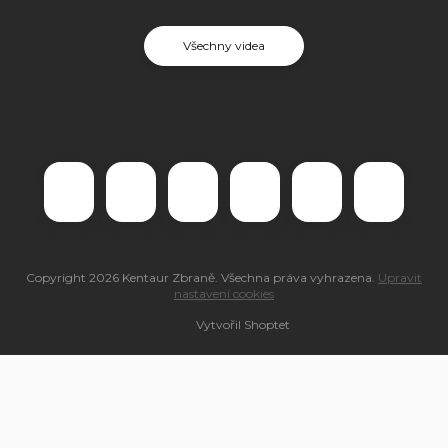
Všechny videa
Copyright 2026
Kentaur Zbraně
. Všechna práva vyhrazena.
Upravit
nastavení cookies
Vytvořil Shoptet