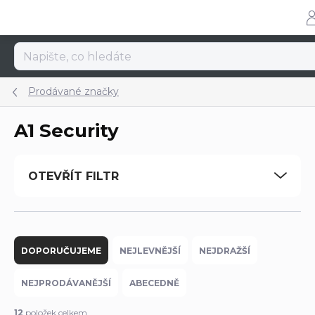
Přejít
na
obsah
Prodávané značky
A1 Security
OTEVŘÍT FILTR
Ř
a
DOPORUČUJEME
NEJLEVNĚJŠÍ
NEJDRAŽŠÍ
z
e
NEJPRODÁVANĚJŠÍ
ABECEDNĚ
n
í
12
položek celkem