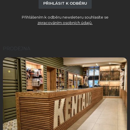
ý
PŘIHLÁSIT K ODBĚRU
p
i
Přihlášením k odběru newsleteru souhlasíte se
s
zpracováním osobních údajů.
u
PRODEJNA