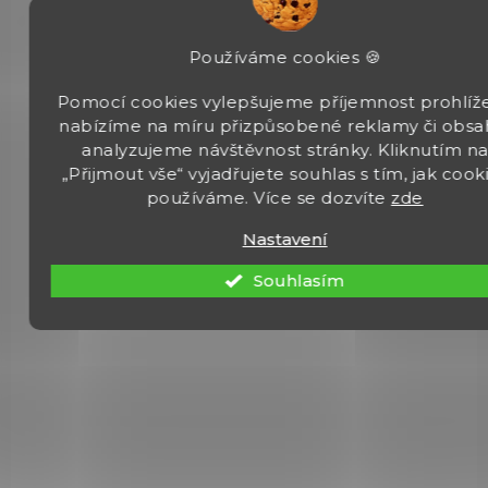
Používáme cookies 🍪
Pomocí cookies vylepšujeme příjemnost prohlíže
nabízíme na míru přizpůsobené reklamy či obsa
analyzujeme návštěvnost stránky. Kliknutím n
„Přijmout vše“ vyjadřujete souhlas s tím, jak cook
používáme. Více se dozvíte
zde
SKLADEM
(>5 KS)
Nastavení
Obranný pepřový sprej Stoper 50ml
Souhlasím
255 Kč
Do košíku
Pěnový obranný sprej Stoper vydává proud pěny, je zde vysoká
pravděpodobnost zasažení sliznic stékající látkou, nádech je
nepravděpodobný. Vánek neovlivňuje směr.