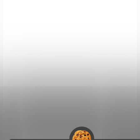
SKLADEM
(>5 KS)
Obranný pepřový sprej Stoper 40ml
245 Kč
Do košíku
Pěnový obranný sprej Stoper vydává proud pěny, je zde vysoká
pravděpodobnost zasažení sliznic stékající látkou, nádech je
nepravděpodobný. Vánek neovlivňuje směr.
0361