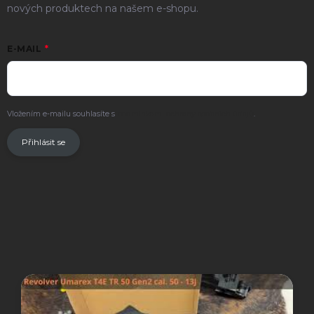
nových produktech na našem e-shopu.
E-MAIL
Vložením e-mailu souhlasíte s
podmínkami ochrany osobních údajů
.
Přihlásit se