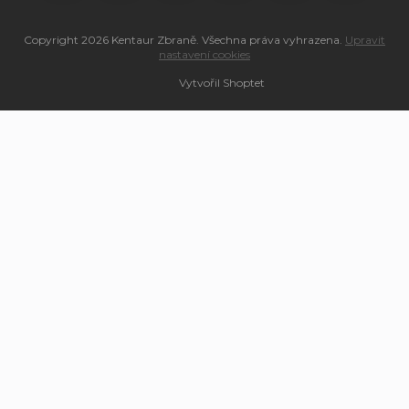
Copyright 2026
Kentaur Zbraně
. Všechna práva vyhrazena.
Upravit
nastavení cookies
Vytvořil Shoptet