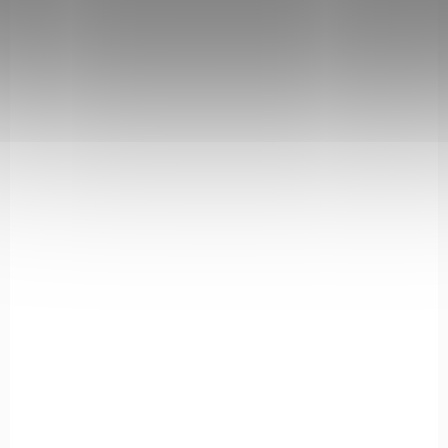
06723
SKLADEM
(>5 KS)
Obranný pepřový sprej Stoper 63ml
285 Kč
Do košíku