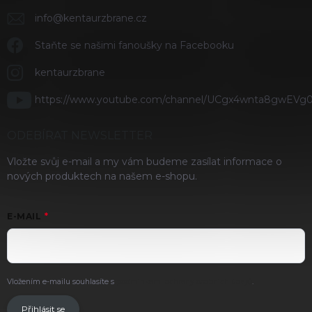
info
@
kentaurzbrane.cz
Staňte se našimi fanoušky na Facebooku
kentaurzbrane
https://www.youtube.com/channel/UCgx4wnta8gwEVg
ODEBÍRAT NEWSLETTER
Vložte svůj e-mail a my vám budeme zasílat informace o
nových produktech na našem e-shopu.
E-MAIL
Vložením e-mailu souhlasíte s
podmínkami ochrany osobních údajů
.
Přihlásit se