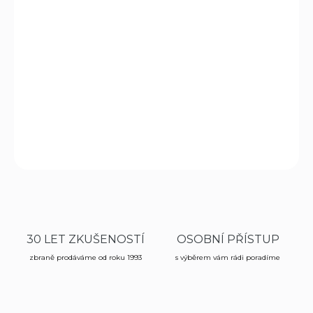
−
+
Přidat do košíku
Vyhazovací nůž Mikov Predator, včetně pojistky
šroubováku LinerLock.
DETAILNÍ INFORMACE
ZEPTAT SE
HLÍDAT
30 LET ZKUŠENOSTÍ
OSOBNÍ PŘÍSTUP
zbraně prodáváme od roku 1993
s výběrem vám rádi poradíme