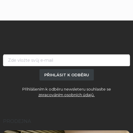
Z
á
p
a
t
í
PŘIHLÁSIT K ODBĚRU
Přihlášením k odběru newsleteru souhlasíte se
zpracováním osobních údajů.
PRODEJNA