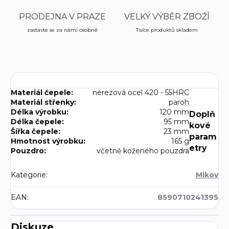
PRODEJNA V PRAZE
VELKÝ VÝBĚR ZBOŽÍ
zastavte se za námi osobně
Tisíce produktů skladem
Materiál čepele:
nerezová ocel 420 - 55HRC
Materiál střenky:
paroh
Délka výrobku:
120 mm
Doplň
Délka čepele:
95 mm
kové
Šířka čepele:
23 mm
param
Hmotnost výrobku:
165 g
etry
Pouzdro:
včetně koženého pouzdra
Kategorie
:
Mikov
EAN
:
8590710241395
Diskuze