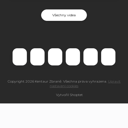
Všechny videa
Copyright 2026
Kentaur Zbraně
. Všechna práva vyhrazena.
Upravit
nastavení cookies
Vytvořil Shoptet