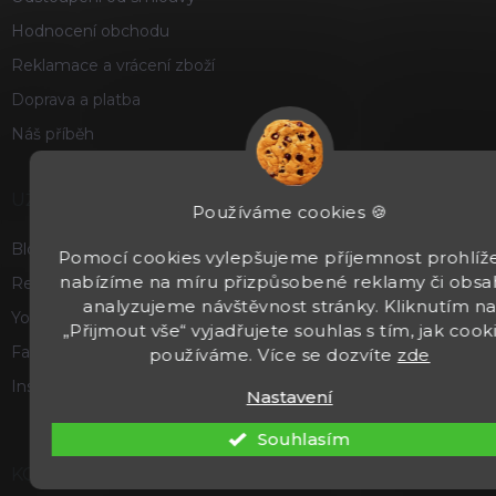
Hodnocení obchodu
Reklamace a vrácení zboží
Doprava a platba
Náš příběh
UŽITEČNÉ
Používáme cookies 🍪
Blog
Pomocí cookies vylepšujeme příjemnost prohlíže
nabízíme na míru přizpůsobené reklamy či obsa
Recenze a hodnocení
analyzujeme návštěvnost stránky. Kliknutím n
Youtube
„Přijmout vše“ vyjadřujete souhlas s tím, jak cook
Facebook
používáme. Více se dozvíte
zde
Instagram
Nastavení
Souhlasím
KONTAKT