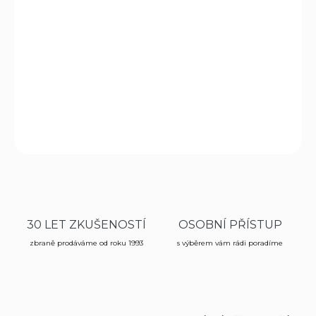
−
+
Přidat do košíku
Vnitřní opaskové pouzdro pro skryté nošení revolveru se
středním rámem.
DETAILNÍ INFORMACE
ZEPTAT SE
HLÍDAT
30 LET ZKUŠENOSTÍ
OSOBNÍ PŘÍSTUP
zbraně prodáváme od roku 1993
s výběrem vám rádi poradíme