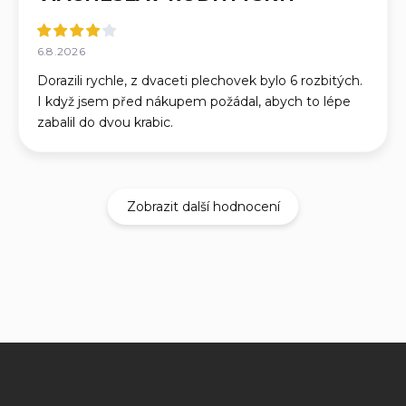
6.8.2026
Dorazili rychle, z dvaceti plechovek bylo 6 rozbitých.
I když jsem před nákupem požádal, abych to lépe
zabalil do dvou krabic.
Zobrazit další hodnocení
Z
á
p