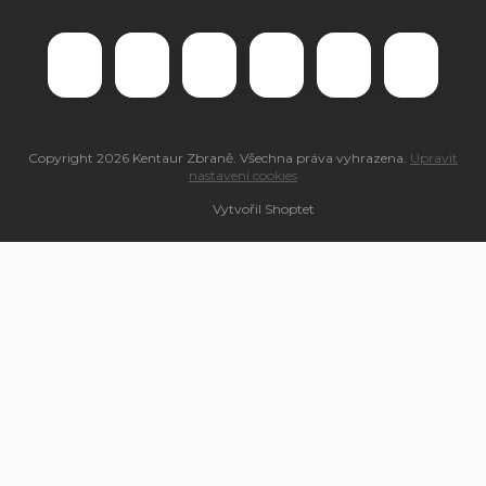
Copyright 2026
Kentaur Zbraně
. Všechna práva vyhrazena.
Upravit
nastavení cookies
Vytvořil Shoptet