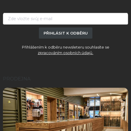
a
t
í
PŘIHLÁSIT K ODBĚRU
Přihlášením k odběru newsleteru souhlasíte se
zpracováním osobních údajů.
PRODEJNA