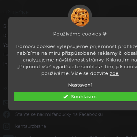
UŽITEČNÉ
Blog
Používáme cookies 🍪
Recenze a hodnocení
Youtube
Pomocí cookies vylepšujeme příjemnost prohlíže
nabízíme na míru přizpůsobené reklamy či obsa
Facebook
analyzujeme návštěvnost stránky. Kliknutím n
Instagram
„Přijmout vše“ vyjadřujete souhlas s tím, jak cook
používáme. Více se dozvíte
zde
Nastavení
KONTAKT
Souhlasím
info
@
kentaurzbrane.cz
Staňte se našimi fanoušky na Facebooku
kentaurzbrane