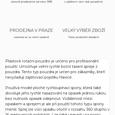
zbraně prodáváme od roku 1993
s výběrem vám rádi poradíme
PRODEJNA V PRAZE
VELKÝ VÝBĚR ZBOŽÍ
zastavte se za námi osobně
Tisíce produktů skladem
Plastové rotační pouzdro je určeno pro profesionální
použití. Umožňuje velmi rychlé boční tasení spreje z
pouzdra. Tento typ pouzdra je určen pro zákazníky, kteří
nevyžadují zajišťovací pojistku hlavice.
Používá model ploché rychloupínací spony, která také
dovoluje jeho rychlé nasazování na opasek jednou rukou
bez nutnosti opasek odepnout. Vzdálenost mezi
opaskem a sprejem je ale při použití tohoto typu spony
menší. Sprej lze vůči opasku otočit v rozsahu 360 stupňů v
16 aretovaných polohách. Lze také upevnit i na nosný