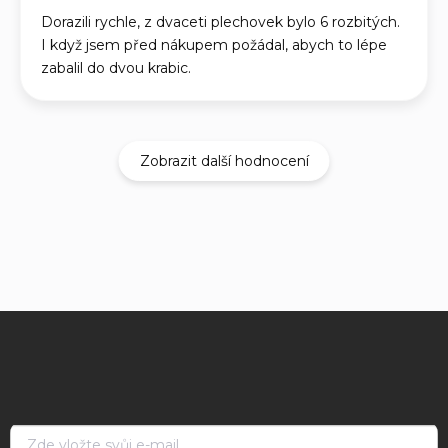
Dorazili rychle, z dvaceti plechovek bylo 6 rozbitých.
I když jsem před nákupem požádal, abych to lépe
zabalil do dvou krabic.
Zobrazit další hodnocení
Z
á
p
a
t
í