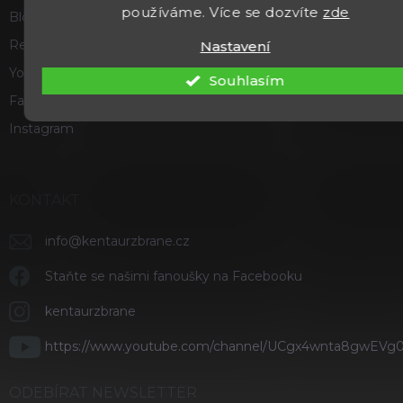
používáme. Více se dozvíte
zde
Blog
Recenze a hodnocení
Nastavení
Youtube
Souhlasím
Facebook
Instagram
KONTAKT
info
@
kentaurzbrane.cz
Staňte se našimi fanoušky na Facebooku
kentaurzbrane
https://www.youtube.com/channel/UCgx4wnta8gwEVg
ODEBÍRAT NEWSLETTER