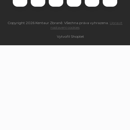
Copyright 2026
Kentaur Zbraně
. Všechna práva vyhrazena.
Upravit
nastavení cookies
Vytvořil Shoptet