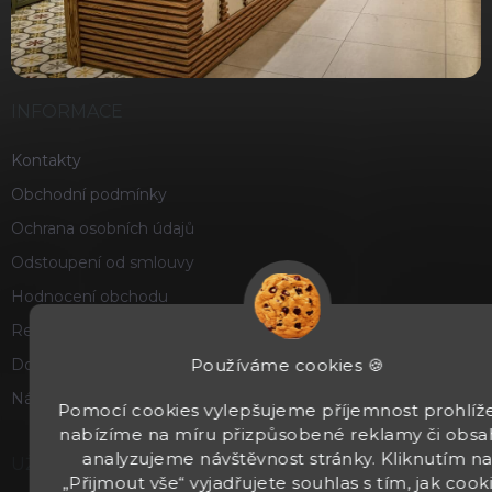
INFORMACE
Kontakty
Obchodní podmínky
Ochrana osobních údajů
Odstoupení od smlouvy
Hodnocení obchodu
Reklamace a vrácení zboží
Používáme cookies 🍪
Doprava a platba
Náš příběh
Pomocí cookies vylepšujeme příjemnost prohlíže
nabízíme na míru přizpůsobené reklamy či obsa
analyzujeme návštěvnost stránky. Kliknutím n
UŽITEČNÉ
„Přijmout vše“ vyjadřujete souhlas s tím, jak cook