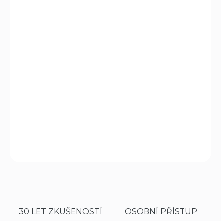
cena:
MŮŽEME
DORUČIT DO:
20.8.2026
MOŽNOSTI
DORUČENÍ
Plastové rotační pouzdro je určeno pro profesionální
použití. Umožňuje velmi rychlé boční tasení spreje z
pouzdra. Tento typ pouzdra je určen pro zákazníky, kteří
nevyžadují zajišťovací pojistku hlavice.
DETAILNÍ INFORMACE
ZEPTAT SE
HLÍDAT
30 LET ZKUŠENOSTÍ
OSOBNÍ PŘÍSTUP