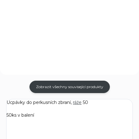
Do košíku
Skutečně výjimečná obranná
Inspirováni úspěchem
pistole. Kapesní dvouranná
kompaktních pistolí Gladiator
brokovnice. Dvě hlavně plné
jsme tento rok představili
výkonu, které umí útočníka
světově unikátní sérii
odradit od jeho zlých
mikrokompaktních brokovnic
úmyslů.DETONICS GLADIATO
Gladiator. Jsou vyráběny stejně
.410 E1 je moderní,...
prvotřídní...
Zobrazit všechny související produkty
Ucpávky do perkusních zbraní,
ráže
50
50ks v balení