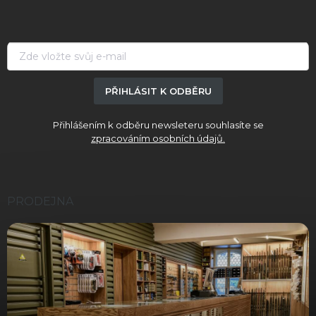
a
t
í
PŘIHLÁSIT K ODBĚRU
Přihlášením k odběru newsleteru souhlasíte se
zpracováním osobních údajů.
PRODEJNA