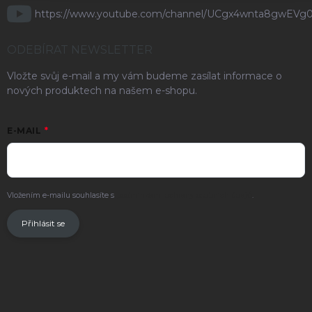
https://www.youtube.com/channel/UCgx4wnta8gwEVg
ODEBÍRAT NEWSLETTER
Vložte svůj e-mail a my vám budeme zasílat informace o
nových produktech na našem e-shopu.
E-MAIL
Vložením e-mailu souhlasíte s
podmínkami ochrany osobních údajů
.
Přihlásit se