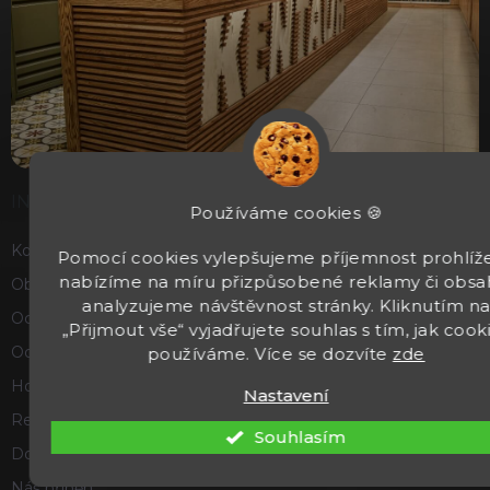
INFORMACE
Používáme cookies 🍪
Kontakty
Pomocí cookies vylepšujeme příjemnost prohlíže
nabízíme na míru přizpůsobené reklamy či obsa
Obchodní podmínky
analyzujeme návštěvnost stránky. Kliknutím n
Ochrana osobních údajů
„Přijmout vše“ vyjadřujete souhlas s tím, jak cook
Odstoupení od smlouvy
používáme. Více se dozvíte
zde
Hodnocení obchodu
Nastavení
Reklamace a vrácení zboží
Souhlasím
Doprava a platba
Náš příběh