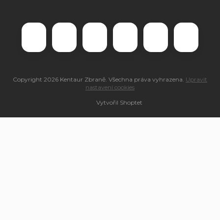
Copyright 2026
Kentaur Zbraně
. Všechna práva vyhrazena.
Upravit
nastavení cookies
Vytvořil Shoptet