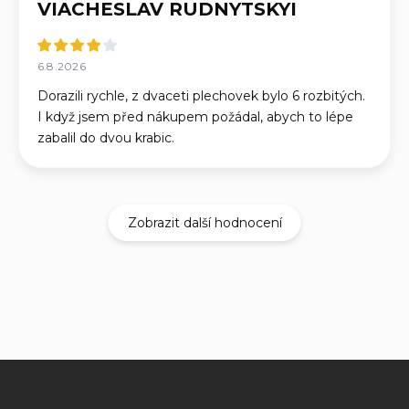
VIACHESLAV RUDNYTSKYI
6.8.2026
Dorazili rychle, z dvaceti plechovek bylo 6 rozbitých.
I když jsem před nákupem požádal, abych to lépe
zabalil do dvou krabic.
Zobrazit další hodnocení
Z
á
p