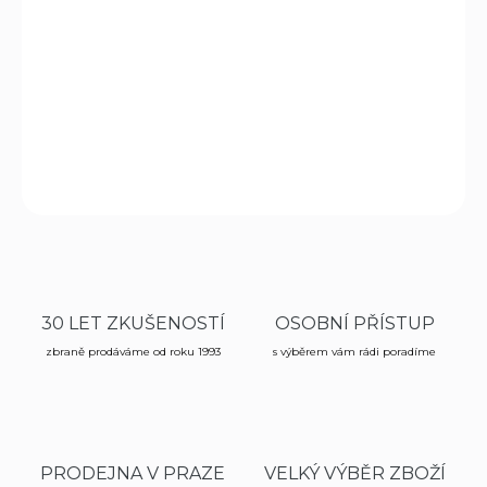
−
+
Přidat do košíku
Ucpávky do perkusních zbraní,
ráže
50. 50 kusů v balení.
DETAILNÍ INFORMACE
ZEPTAT SE
HLÍDAT
30 LET ZKUŠENOSTÍ
OSOBNÍ PŘÍSTUP
zbraně prodáváme od roku 1993
s výběrem vám rádi poradíme
PRODEJNA V PRAZE
VELKÝ VÝBĚR ZBOŽÍ