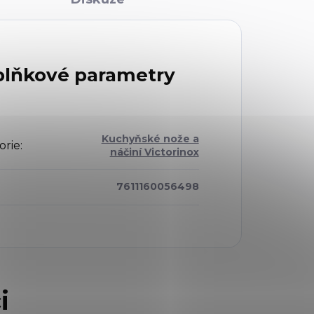
lňkové parametry
Kuchyňské nože a
orie
:
náčiní Victorinox
7611160056498