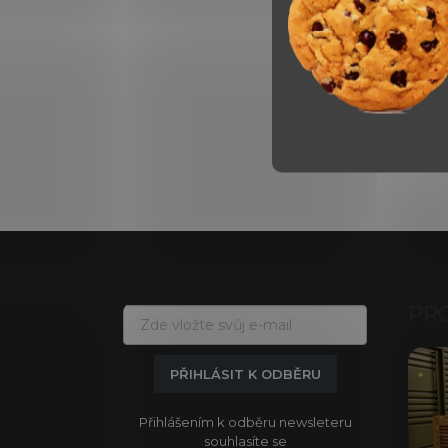
Z
á
p
a
PR
t
í
PŘIHLÁSIT K ODBĚRU
Přihlášením k odběru newsleteru
souhlasíte se