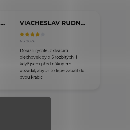
MARCELA SVOBODOVÁ
VIACHESLAV RUDNYTSKYI
6.8.2026
Dorazili rychle, z dvaceti
plechovek bylo 6 rozbitých. I
když jsem před nákupem
požádal, abych to lépe zabalil do
dvou krabic.