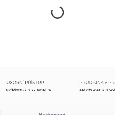
Dva kuchyňské nože Victorino
zoubkovanou čepelí 11 cm dlo
přesnost, např. při zpracován
vhodná i na rajčata, z plastu
DETAILNÍ INFORMACE
OSOBNÍ PŘÍSTUP
PRODEJNA V PR
s výběrem vám rádi poradíme
zastavte se za námi os
Hodnocení