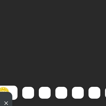
Pistole Umarex T4E TP 50
Gamo Replay 10 M
Gen2 cal 50
IGT Whisper GEN2 
4,5mm
Zobrazit video
Zobrazit video