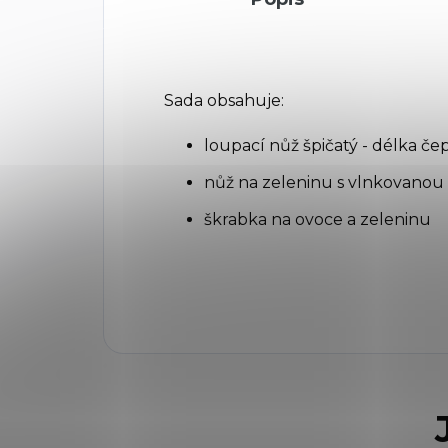
Sada obsahuje:
loupací nůž špičatý - délka če
nůž na zeleninu s vlnkovanou 
škrabka na ovoce a zeleninu