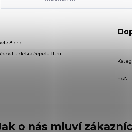
Dop
pele 8 cm
čepelí - délka čepele 11 cm
Kateg
EAN
: