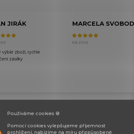
AN JIRÁK
026
6.8.2026
 výběr zboží, rychle
čení zásilky
Zobrazit další hodnocení
Používáme cookies 🍪
Pomocí cookies vylepšujeme příjemnost
prohlížení, nabízíme na míru přizpůsobené