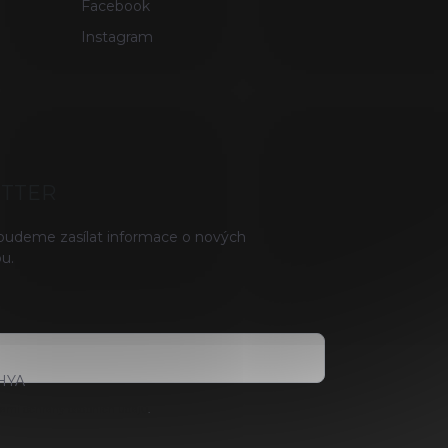
Facebook
Instagram
ETTER
 budeme zasílat informace o nových
u.
HYA
ami ochrany osobních údajů
.