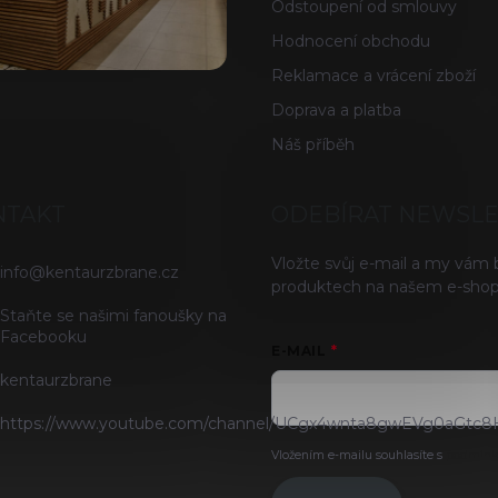
Odstoupení od smlouvy
Hodnocení obchodu
Reklamace a vrácení zboží
Doprava a platba
Náš příběh
NTAKT
ODEBÍRAT NEWSL
Vložte svůj e-mail a my vám
info
@
kentaurzbrane.cz
produktech na našem e-shop
Staňte se našimi fanoušky na
Facebooku
E-MAIL
kentaurzbrane
https://www.youtube.com/channel/UCgx4wnta8gwEVg0aGtc8
Vložením e-mailu souhlasíte s
podmínk