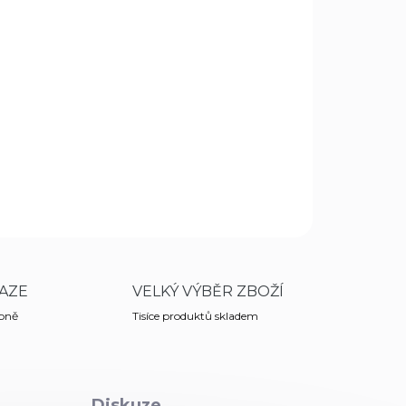
x s klasickou hladkou čepelí 8 cm a
uhou, využijete při činnostech vyžadujících
í ovoce, zeleniny, pečiva apod.
Univerzální škrabka,
, nerezová čepel. Výborná - osobně vyzkoušeno.
ZEPTAT SE
HLÍDAT
AZE
VELKÝ VÝBĚR ZBOŽÍ
obně
Tisíce produktů skladem
Diskuze