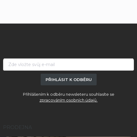
Z
á
p
a
t
í
PŘIHLÁSIT K ODBĚRU
Přihlášením k odběru newsleteru souhlasíte se
zpracováním osobních údajů.
PRODEJNA