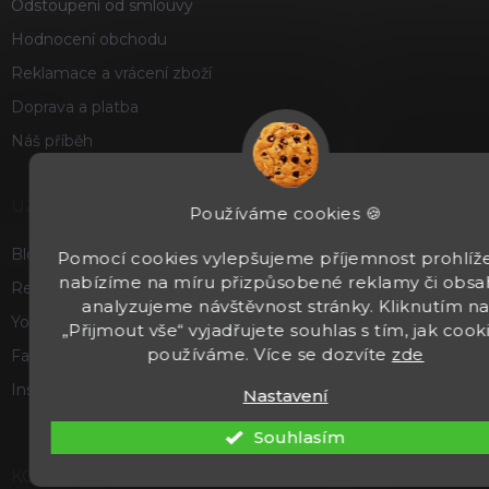
Odstoupení od smlouvy
Hodnocení obchodu
Reklamace a vrácení zboží
Doprava a platba
Náš příběh
UŽITEČNÉ
Používáme cookies 🍪
Blog
Pomocí cookies vylepšujeme příjemnost prohlíže
nabízíme na míru přizpůsobené reklamy či obsa
Recenze a hodnocení
analyzujeme návštěvnost stránky. Kliknutím n
Youtube
„Přijmout vše“ vyjadřujete souhlas s tím, jak cook
používáme. Více se dozvíte
zde
Facebook
Instagram
Nastavení
Souhlasím
KONTAKT