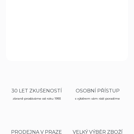
výrazně tlumící prostředek proti svědění po poštípání
hmyzem či popálení medúzami a jedovatým břečťanem.
Obsahuje hřebíček a mentol, které kůži zklidní a zároveň
dodávají příjemný chladivý pocit.
DETAILNÍ INFORMACE
ZEPTAT SE
HLÍDAT
30 LET ZKUŠENOSTÍ
OSOBNÍ PŘÍSTUP
zbraně prodáváme od roku 1993
s výběrem vám rádi poradíme
PRODEJNA V PRAZE
VELKÝ VÝBĚR ZBOŽÍ