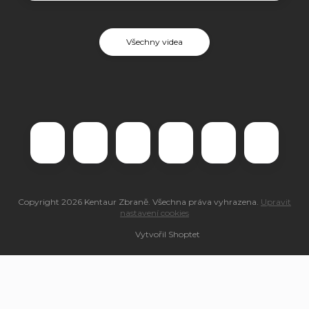
Všechny videa
Copyright 2026
Kentaur Zbraně
. Všechna práva vyhrazena.
Upravit
nastavení cookies
Vytvořil Shoptet