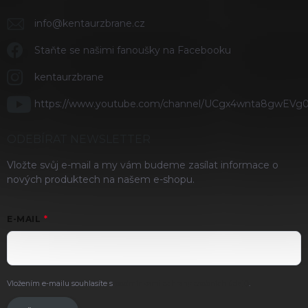
info
@
kentaurzbrane.cz
Staňte se našimi fanoušky na Facebooku
kentaurzbrane
https://www.youtube.com/channel/UCgx4wnta8gwEVg
ODEBÍRAT NEWSLETTER
Vložte svůj e-mail a my vám budeme zasílat informace o
nových produktech na našem e-shopu.
E-MAIL
Vložením e-mailu souhlasíte s
podmínkami ochrany osobních údajů
.