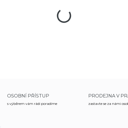
−
+
Laminovaný jasanový
luk
p
přírody
, na
chatu
či
chalup
leváky
.
DETAILNÍ INFORMACE
OSOBNÍ PŘÍSTUP
PRODEJNA V PR
s výběrem vám rádi poradíme
zastavte se za námi os