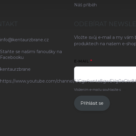
Náš příběh
NTAKT
ODEBÍRAT NEWSL
Vložte svůj e-mail a my vám
info
@
kentaurzbrane.cz
produktech na našem e-shop
Staňte se našimi fanoušky na
Facebooku
E-MAIL
kentaurzbrane
https://www.youtube.com/channel/UCgx4wnta8gwEVg0aGtc8
Vložením e-mailu souhlasíte s
podmínk
Přihlásit se