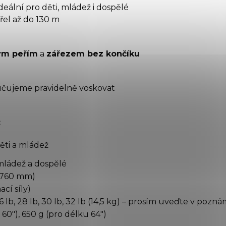
ideální pro děti, mládež i dospělé
řel až do 130 m
ým peřím
a
zářezem bez končíku
učujeme pravidelně voskovat
:
ěti a mládež
mládež a dospělé
(760 mm)
cí síly)
26 lb, 28 lb, 30 lb, 32 lb (14,5 kg) – prosím uveďte v pozn
60"), 650 g (pro délku 64")