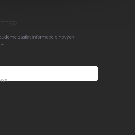
ETTER
 budeme zasílat informace o nových
u.
HYA
ami ochrany osobních údajů
.