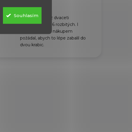
6.8.2026
Souhlasím
Dorazili rychle, z dvaceti
plechovek bylo 6 rozbitých. I
když jsem před nákupem
požádal, abych to lépe zabalil do
dvou krabic.