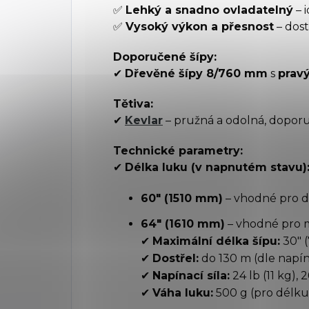
✅
Lehký a snadno ovladatelný
– 
✅
Vysoký výkon a přesnost
– dost
Doporučené šípy:
✔
Dřevěné šípy 8/760 mm
s
prav
Tětiva:
✔
Kevlar
– pružná a odolná, dopor
Technické parametry:
✔
Délka luku (v napnutém stavu)
60" (1510 mm)
– vhodné pro d
64" (1610 mm)
– vhodné pro 
✔
Maximální délka šípu:
30" 
✔
Dostřel:
do 130 m (dle napína
✔
Napínací síla:
24 lb (11 kg), 
✔
Váha luku:
500 g (pro délku 