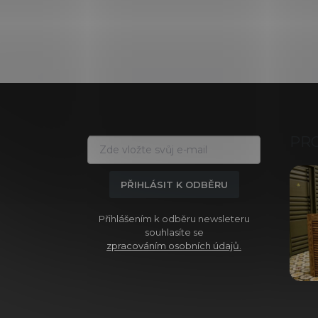
Z
á
p
a
PR
t
í
PŘIHLÁSIT K ODBĚRU
Přihlášením k odběru newsleteru
souhlasíte se
zpracováním osobních údajů.