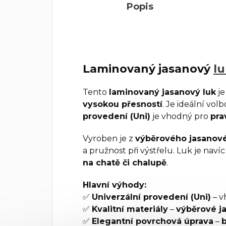
Popis
Laminovaný jasanový
l
Tento
laminovaný jasanový luk
je
vysokou přesností
. Je ideální vol
provedení (Uni)
je vhodný pro
pra
Vyroben je z
výběrového jasanov
a pružnost při výstřelu. Luk je naví
na chatě či chalupě
.
Hlavní výhody:
✅
Univerzální provedení (Uni)
– v
✅
Kvalitní materiály
–
výběrové j
✅
Elegantní povrchová úprava
–