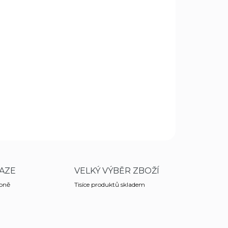
Přidat do košíku
ro
začátečníky a mírně pokročilé
. Ideální
luk do
u
.
Univerzální provedení
vhodné pro
praváky i
ZEPTAT SE
HLÍDAT
AZE
VELKÝ VÝBĚR ZBOŽÍ
obně
Tisíce produktů skladem