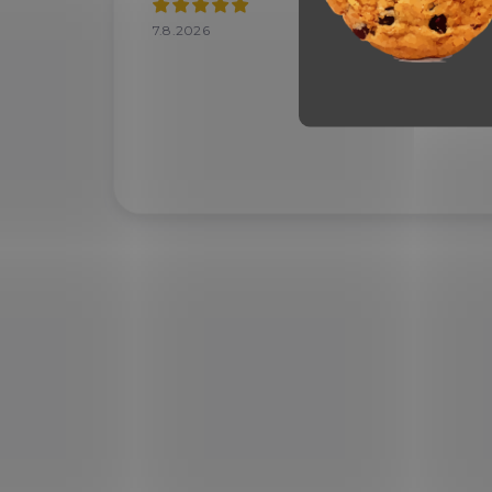
7.8.2026
7.8.2
Velký
doru