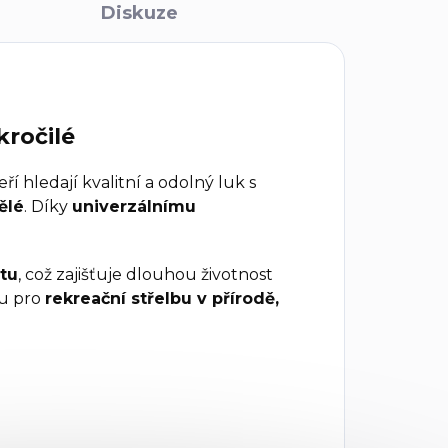
Diskuze
kročilé
teří hledají kvalitní a odolný luk s
ělé
. Díky
univerzálnímu
tu
, což zajišťuje dlouhou životnost
lbu pro
rekreační střelbu v přírodě,