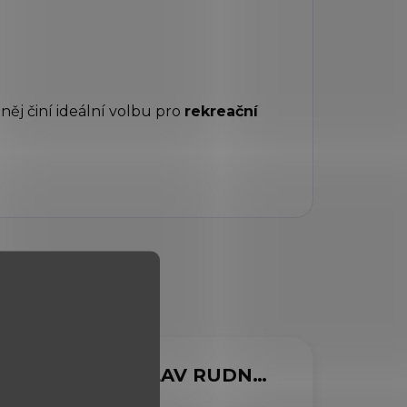
z něj činí ideální volbu pro
rekreační
MARCELA SVOBODOVÁ
VIACHESLAV RUDNYTSKYI