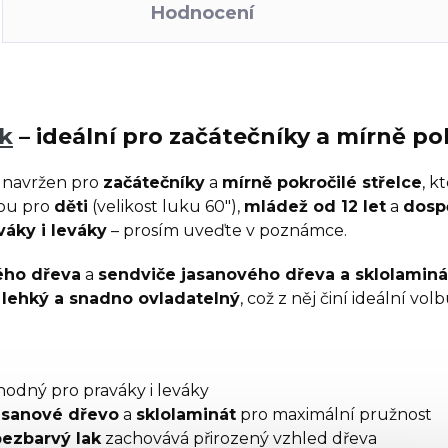
Hodnocení
uk
– ideální pro začátečníky a mírně po
 navržen pro
začátečníky
a
mírně pokročilé střelce
, k
bou pro
děti
(velikost luku 60"),
mládež od 12 let
a
dosp
váky i leváky
– prosím uveďte v poznámce.
ého dřeva
a
sendviče jasanového dřeva a sklolaminá
c
lehký a snadno ovladatelný
, což z něj činí ideální vo
hodný pro praváky i leváky
asanové dřevo
a
sklolaminát
pro maximální pružnost
bezbarvý lak
zachovává přirozený vzhled dřeva