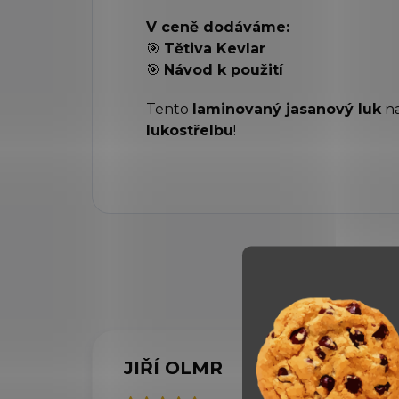
V ceně dodáváme:
🎯
Tětiva Kevlar
🎯
Návod k použití
Tento
laminovaný jasanový luk
na
lukostřelbu
!
JIŘÍ OLMR
IV