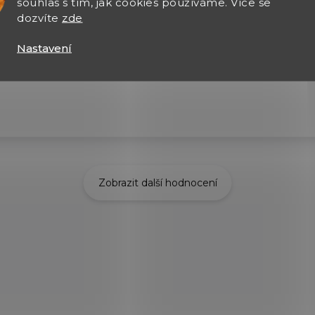
souhlas s tím, jak cookies používáme. Více se
dozvíte
zde
026
6.8.2026
 výběr zboží, rychle
Nastavení
čení zásilky
Zobrazit další hodnocení