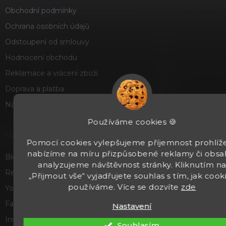
Obchodní podmínky
Ochrana osobních údajů
Odstoupení od smlouvy
Hodnocení obchodu
Reklamace a vrácení zboží
Doprava a platba
Náš příběh
Používáme cookies 🍪
UŽITEČNÉ
Pomocí cookies vylepšujeme příjemnost prohlíže
nabízíme na míru přizpůsobené reklamy či obsa
Blog
analyzujeme návštěvnost stránky. Kliknutím n
Recenze a hodnocení
„Přijmout vše“ vyjadřujete souhlas s tím, jak cook
používáme. Více se dozvíte
zde
Youtube
Facebook
Nastavení
Instagram
Souhlasím