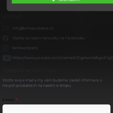
KONTAKT
info
@
kentaurzbrane.cz
Staňte se našimi fanoušky na Facebooku
kentaurzbrane
https://www.youtube.com/channel/UCgx4wnta8gwEVg
ODEBÍRAT NEWSLETTER
Vložte svůj e-mail a my vám budeme zasílat informace o
nových produktech na našem e-shopu.
E-MAIL