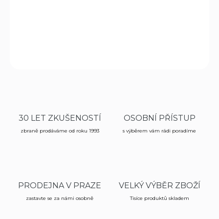
termofolie. Flexibilní i při teplotách pod 0°C. Nepropouští
vítr ani vodu. Zabraňuje ztrátě tělesné teploty.
DETAILNÍ INFORMACE
ZEPTAT SE
HLÍDAT
30 LET ZKUŠENOSTÍ
OSOBNÍ PŘÍSTUP
zbraně prodáváme od roku 1993
s výběrem vám rádi poradíme
PRODEJNA V PRAZE
VELKÝ VÝBĚR ZBOŽÍ
zastavte se za námi osobně
Tisíce produktů skladem