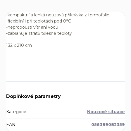
-kompaktní a lehká nouzová přikrývka z termofolie
-flexibilní i při teplotách pod 0°C
-nepropouští vítr ani vodu
-zabraňuje ztrátě tělesné teploty
132 x 210 cm
Doplňkové parametry
Kategorie
:
Nouzové situace
EAN
:
056389082359