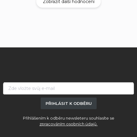
Zobrazit další hodnocení
Z
á
p
a
t
í
PŘIHLÁSIT K ODBĚRU
Přihlášením k odběru newsleteru souhlasíte se
zpracováním osobních údajů.